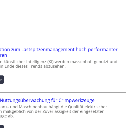
ation zum Lastspitzenmanagement hoch-performanter
ren
künstlicher Intelligenz (KI) werden massenhaft genutzt und
kein Ende dieses Trends abzusehen.
:
en
K
u
r
te Nutzungsüberwachung für Crimpwerkzeuge
z
i
rank- und Maschinenbau hängt die Qualität elektrischer
 maßgeblich von der Zuverlässigkeit der eingesetzten
n
uge ab.
f
o