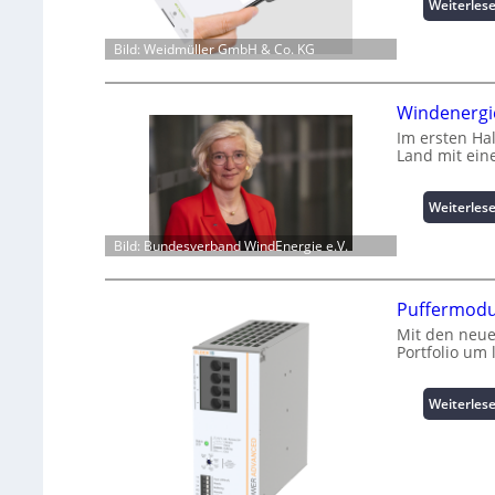
Weiterles
Bild: Weidmüller GmbH & Co. KG
Windenergie
Im ersten Ha
Land mit ein
Weiterles
Bild: Bundesverband WindEnergie e.V.
Puffermodu
Mit den neue
Portfolio um
Weiterles