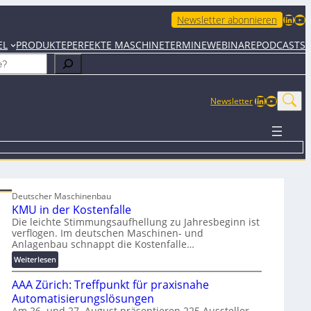
LinkedIn
YouTube
Newsletter abonnieren
EL
PRODUKTE
PERFEKTE MASCHINE
TERMINE
WEBINARE
PODCASTS
LinkedIn
YouTub
Newsletter
Deutscher Maschinenbau
KMU in der Kostenfalle
Die leichte Stimmungsaufhellung zu Jahresbeginn ist
verflogen. Im deutschen Maschinen- und
Anlagenbau schnappt die Kostenfalle…
:
Weiterlesen
K
AAA Zürich: Treffpunkt für praxisnahe
M
U
Automatisierungslösungen
i
Am 26. und 27. August präsentieren 225 Aussteller