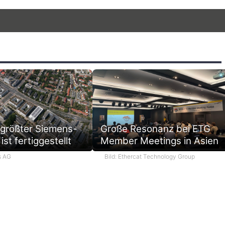
 größter Siemens-
Große Resonanz bei ETG
ist fertiggestellt
Member Meetings in Asien
s AG
Bild: Ethercat Technology Group