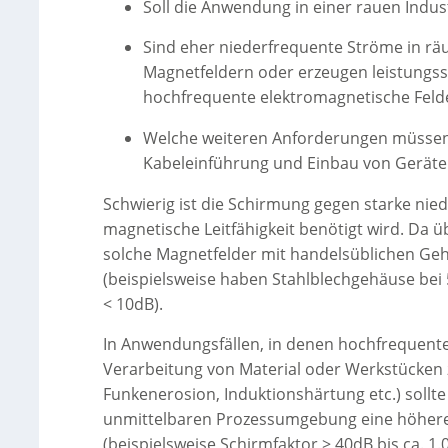
Soll die Anwendung in einer rauen Indu
Sind eher niederfrequente Ströme in rä
Magnetfeldern oder erzeugen leistungss
hochfrequente elektromagnetische Feld
Welche weiteren Anforderungen müssen 
Kabeleinführung und Einbau von Geräten
Schwierig ist die Schirmung gegen starke nie
magnetische Leitfähigkeit benötigt wird. Da ü
solche Magnetfelder mit handelsüblichen Ge
(beispielsweise haben Stahlblechgehäuse bei
< 10dB).
In Anwendungsfällen, in denen hochfrequente
Verarbeitung von Material oder Werkstücken
Funkenerosion, Induktionshärtung etc.) sollt
unmittelbaren Prozessumgebung eine höher
(beispielsweise Schirmfaktor > 40dB bis ca. 1.