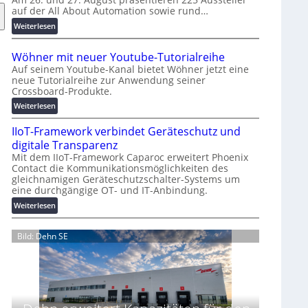
auf der All About Automation sowie rund…
n
d
:
Weiterlesen
e
A
r
A
Wöhner mit neuer Youtube-Tutorialreihe
K
A
Auf seinem Youtube-Kanal bietet Wöhner jetzt eine
o
Z
neue Tutorialreihe zur Anwendung seiner
s
ü
Crossboard-Produkte.
t
r
:
Weiterlesen
e
i
W
n
c
IIoT-Framework verbindet Geräteschutz und
ö
f
h
h
digitale Transparenz
a
:
n
Mit dem IIoT-Framework Caparoc erweitert Phoenix
l
T
Contact die Kommunikationsmöglichkeiten des
e
l
r
gleichnamigen Geräteschutzschalter-Systems um
r
e
e
eine durchgängige OT- und IT-Anbindung.
m
f
i
:
Weiterlesen
f
t
I
p
n
I
Bild: Dehn SE
u
e
o
n
u
T
k
e
-
t
r
F
f
Y
r
ü
o
a