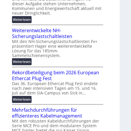
g
dieser Aufgabe stehen Unternehmen,
i
t
s
Kommunen und Energiewirtschaft aktuell mit
n
z
l
neuer Dringlichkeit.
e
u
ö
:
Weiterlesen
n
n
s
V
b
d
u
Weiterentwickelte NH-
o
a
d
n
l
Sicherungslastschaltleisten
u
i
g
t
:
Mit den NH-Sicherungslastschaltleisten Fv+
g
e
präsentiert Hager eine weiterentwickelte
a
F
i
n
Lösung für das 185mm-
-
o
t
Sammelschienensystem.
X
r
a
2
:
Weiterlesen
s
l
0
W
c
e
Rekordbeteiligung beim 2026 European
2
e
h
T
7
i
Ethercat Plug Fest
u
r
w
t
n
a
Das 36. European Ethercat Plug Fest endete
i
nach zwei intensiven Tagen am 15. und 16.
e
g
n
Juli auf dem SIA-Campus von Sick in…
r
r
s
s
d
e
f
p
:
Weiterlesen
z
n
ö
a
R
u
t
Mehrfachdurchführungen für
r
r
e
m
w
d
e
k
effizienteres Kabelmanagement
E
i
e
n
o
Mit den robusten Kabeldurchführungen der
n
c
r
z
Serie MCE Pro und dem modularen System
r
e
k
MCE Syntec bietet die zur Kaiser Group
u
d