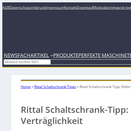
AGB
Datenschutzerklärung
Impressum
Kontakt
Download
Mediadaten
Award
i-ne
NEWS
FACHARTIKEL
PRODUKTE
PERFEKTE MASCHINE
T
Search
Home
»
Rittal Schaltschrank-Tipps
»
Rittal Schaltschrank-Tipp: Elek
Rittal Schaltschrank-Tipp
Verträglichkeit