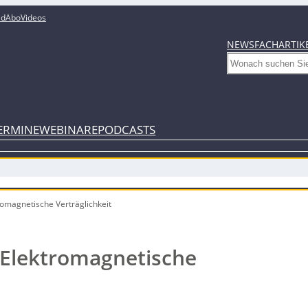
ed
Abo
Videos
NEWS
FACHARTIK
Search
ERMINE
WEBINARE
PODCASTS
tromagnetische Verträglichkeit
: Elektromagnetische