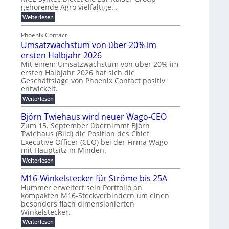
gehörende Agro vielfältige…
r
e
n
b
g
l
:
g
Weiterlesen
e
M
y
t
b
t
e
Phoenix Contact
H
e
r
e
h
Umsatzwachstum von über 20% im
u
N
a
i
r
f
b
H
ersten Halbjahr 2026
u
l
a
f
-
c
Mit einem Umsatzwachstum von über 20% im
i
c
ersten Halbjahr 2026 hat sich die
ü
S
h
g
h
Geschäftslage von Phoenix Contact positiv
r
i
d
t
u
entwickelt.
u
m
c
m
n
r
:
Weiterlesen
o
h
e
g
c
U
d
e
h
b
h
m
Björn Twiehaus wird neuer Wago-CEO
f
e
r
r
e
s
ü
Zum 15. September übernimmt Björn
r
u
a
T
i
h
Twiehaus (Bild) die Position des Chief
t
n
n
e
m
r
Executive Officer (CEO) bei der Firma Wago
z
e
g
u
m
2
w
mit Hauptsitz in Minden.
n
E
s
p
a
0
:
g
Weiterlesen
c
n
l
o
2
B
e
h
e
a
u
6
j
n
M16-Winkelstecker für Ströme bis 25A
s
ö
f
r
s
n
E
t
Hummer erweitert sein Portfolio an
r
ü
g
t
u
d
u
kompakten M16-Steckverbindern um einen
n
r
m
i
s
w
r
besonders flach dimensionierten
T
e
v
e
c
w
ff
e
Winkelstecker.
o
o
i
i
l
h
n
n
p
:
Weiterlesen
e
z
ü
ö
a
M
i