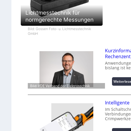
Lichtmesstechnik für
normgerechte Messungen
Bild: Gossen Foto- u. Lichtmesstechnik
GmbH
Kurzinform
Rechenzent
Anwendungen 
bislang ist 
Weiterles
Bild: VDE Verband der Elektrotechnik
Intelligen
Im Schaltsch
Verbindungen
Crimpwerkze