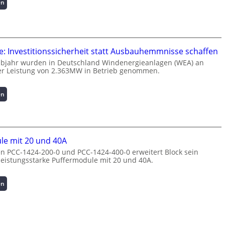
r
:
en
m
I
a
n
t
t
i
e
o
l
: Investitionssicherheit statt Ausbauhemmnisse schaffen
n
l
lbjahr wurden in Deutschland Windenergieanlagen (WEA) an
z
i
er Leistung von 2.363MW in Betrieb genommen.
u
g
m
e
:
en
L
n
W
a
t
i
s
e
n
t
N
d
s
u
le mit 20 und 40A
e
p
t
n
n PCC-1424-200-0 und PCC-1424-400-0 erweitert Block sein
i
z
 leistungsstarke Puffermodule mit 20 und 40A.
e
t
u
r
z
n
g
e
g
:
en
i
n
s
P
e
m
ü
u
:
a
b
f
I
n
e
f