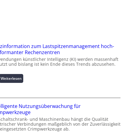
zinformation zum Lastspitzenmanagement hoch-
formanter Rechenzentren
endungen künstlicher Intelligenz (KI) werden massenhaft
utzt und bislang ist kein Ende dieses Trends abzusehen.
:
Weiterlesen
K
u
r
z
elligente Nutzungsüberwachung für
i
impwerkzeuge
n
Schaltschrank- und Maschinenbau hängt die Qualität
f
ktrischer Verbindungen maßgeblich von der Zuverlässigkeit
o
 eingesetzten Crimpwerkzeuge ab.
r
m