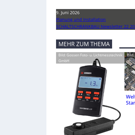
9. Juni 2026
Planung und Installation
SCHALTSCHRANKBAU Newsletter 22 20
MEHR ZUM THEMA
Bild: Gossen Foto- u. Lichtmesstechnik
Bild
GmbH
Wel
Stan