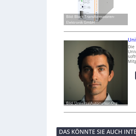
Bild: Block Transformatoren-
Elektronik GmbH
Uni
Die
Univ
sof
Mit
Bild: UniversalAutomation.Org
DAS KÖNNTE SIE AUCH INT