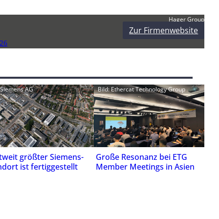
Hager Group
Zur Firmenwebsite
26
: Siemens AG
Bild: Ethercat Technology Group
tweit größter Siemens-
Große Resonanz bei ETG
dort ist fertiggestellt
Member Meetings in Asien