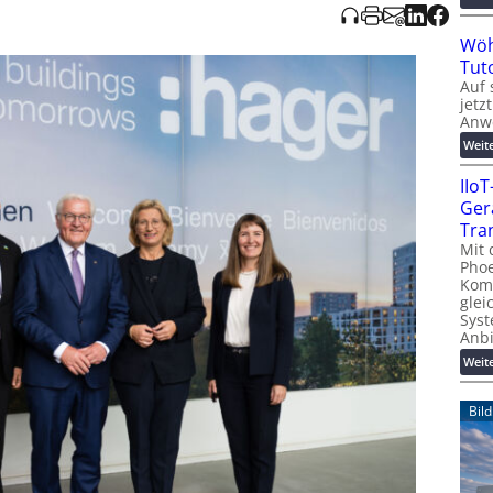
Wöh
Tut
Auf 
jetz
Anw
Weit
IIo
Ger
Tra
Mit 
Phoe
Kom
glei
Syst
Anb
Weit
Bil