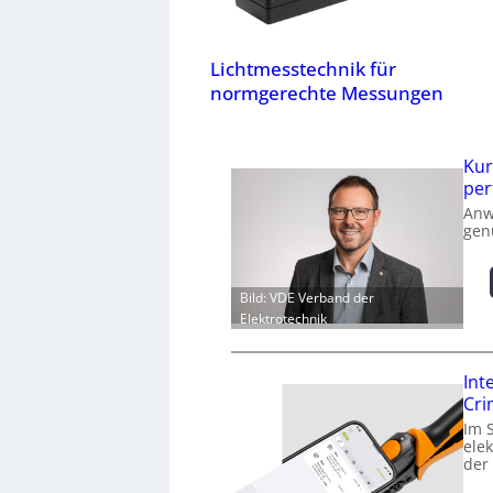
Lichtmesstechnik für
normgerechte Messungen
Kur
per
Anw
gen
Bild: VDE Verband der
Elektrotechnik
Int
Cr
Im 
ele
der