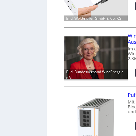
Bild: Weidmüller GmbH & Co. KG
Win
Aus
Im 
Win
2.3
Bild: Bundesverband WindEnergie
e.V.
Puf
Mit
Blo
und