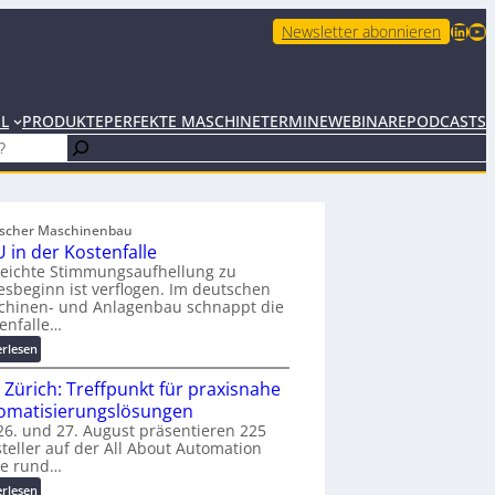
LinkedIn
YouTube
Newsletter abonnieren
EL
PRODUKTE
PERFEKTE MASCHINE
TERMINE
WEBINARE
PODCASTS
scher Maschinenbau
 in der Kostenfalle
leichte Stimmungsaufhellung zu
esbeginn ist verflogen. Im deutschen
chinen- und Anlagenbau schnappt die
enfalle…
:
erlesen
K
 Zürich: Treffpunkt für praxisnahe
M
U
omatisierungslösungen
i
6. und 27. August präsentieren 225
teller auf der All About Automation
n
ie rund…
d
e
:
erlesen