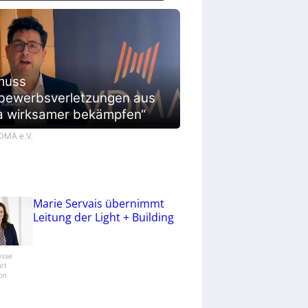
muss
bewerbsverletzungen aus
a wirksamer bekämpfen“
VDMA e.V.
Marie Servais übernimmt
Leitung der Light + Building
esse
urt
ion
/