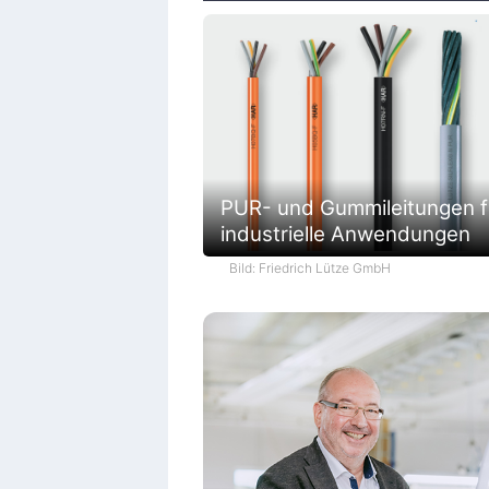
PUR- und Gummileitungen f
industrielle Anwendungen
Bild: Friedrich Lütze GmbH