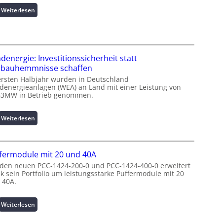
a
:
Weiterlesen
t
I
i
n
o
t
n
e
z
l
denergie: Investitionssicherheit statt
u
l
bauhemmnisse schaffen
m
i
ersten Halbjahr wurden in Deutschland
L
g
denergieanlagen (WEA) an Land mit einer Leistung von
a
e
63MW in Betrieb genommen.
s
n
t
t
:
Weiterlesen
s
e
W
p
N
i
i
u
n
t
t
fermodule mit 20 und 40A
d
z
z
e
 den neuen PCC-1424-200-0 und PCC-1424-400-0 erweitert
e
u
ck sein Portfolio um leistungsstarke Puffermodule mit 20
n
n
n
 40A.
e
m
g
r
a
s
g
:
Weiterlesen
n
ü
i
P
a
b
e