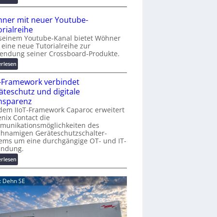
r
A
K
A
ner mit neuer Youtube-
o
A
orialreihe
s
Z
seinem Youtube-Kanal bietet Wöhner
t
ü
t eine neue Tutorialreihe zur
e
r
endung seiner Crossboard-Produkte.
n
i
:
erlesen
f
c
W
a
h
T-Framework verbindet
ö
l
:
h
äteschutz und digitale
l
T
n
nsparenz
e
r
e
dem IIoT-Framework Caparoc erweitert
e
r
nix Contact die
f
munikationsmöglichkeiten des
m
f
chnamigen Geräteschutzschalter-
i
p
ems um eine durchgängige OT- und IT-
t
u
indung.
n
n
:
erlesen
e
k
I
u
t
I
e
d: Dehn SE
f
o
r
ü
T
Y
r
-
o
p
F
u
r