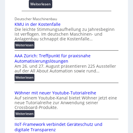
s
:
Weiterlesen
e
U
s
n
Deutscher Maschinenbau
c
i
KMU in der Kostenfalle
h
v
Die leichte Stimmungsaufhellung zu Jahresbeginn
a
e
ist verflogen. Im deutschen Maschinen- und
f
r
Anlagenbau schnappt die Kostenfalle…
f
s
:
Weiterlesen
e
a
K
n
l
AAA Zürich: Treffpunkt für praxisnahe
M
A
Automatisierungslösungen
U
u
Am 26. und 27. August präsentieren 225 Aussteller
i
auf der All About Automation sowie rund…
t
n
o
d
:
Weiterlesen
e
A
m
r
A
a
Wöhner mit neuer Youtube-Tutorialreihe
K
A
t
Auf seinem Youtube-Kanal bietet Wöhner jetzt eine
o
Z
i
neue Tutorialreihe zur Anwendung seiner
s
ü
o
Crossboard-Produkte.
t
r
n
:
Weiterlesen
e
i
.
W
n
c
O
IIoT-Framework verbindet Geräteschutz und
ö
f
h
r
digitale Transparenz
h
a
: