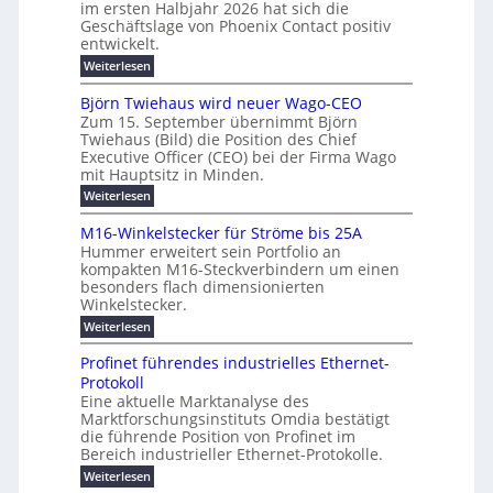
-
c
f
im ersten Halbjahr 2026 hat sich die
h
h
g
S
Geschäftslage von Phoenix Contact positiv
ü
d
t
u
i
entwickelt.
r
u
m
n
c
r
m
:
Weiterlesen
e
g
c
h
U
o
h
h
m
b
e
Björn Twiehaus wird neuer Wago-CEO
d
f
s
r
e
Zum 15. September übernimmt Björn
r
e
ü
a
T
Twiehaus (Bild) die Position des Chief
i
u
h
t
r
e
Executive Officer (CEO) bei der Firma Wago
r
z
m
n
n
u
m
mit Hauptsitz in Minden.
w
2
g
e
n
a
p
:
Weiterlesen
0
s
g
E
c
B
o
2
e
l
h
n
j
u
M16-Winkelstecker für Ströme bis 25A
n
s
6
a
ö
e
f
t
Hummer erweitert sein Portfolio an
n
E
r
s
r
ü
u
kompakten M16-Steckverbindern um einen
d
n
u
t
r
m
g
besonders flach dimensionierten
T
w
e
v
r
s
i
Winkelstecker.
w
ff
e
o
o
c
i
e
i
:
Weiterlesen
n
n
e
p
h
z
M
l
ü
h
i
e
i
1
a
b
ö
Profinet führendes industrielles Ethernet-
a
g
e
6
e
a
l
u
s
Protokoll
n
-
r
e
n
s
t
Eine aktuelle Marktanalyse des
u
t
W
2
r
w
E
l
Marktforschungsinstituts Omdia bestätigt
e
i
0
n
i
B
r
n
%
t
die führende Position von Profinet im
e
g
r
e
k
ü
i
Bereich industrieller Ethernet-Protokolle.
h
i
d
e
s
e
m
r
n
e
:
s
Weiterlesen
K
l
n
e
e
o
P