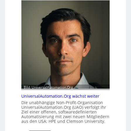
e
f
r
f
h
e
e
r
i
m
t
o
s
d
t
u
a
l
t
e
t
m
A
i
u
t
s
2
b
0
a
u
Bild: UniversalAutomation.Org
u
n
h
UniversalAutomation.Org wächst weiter
d
e
4
Die unabhängige Non-Profit-Organisation
m
UniversalAutomation.Org (UAO) verfolgt ihr
0
Ziel einer offenen, softwaredefinierten
m
A
Automatisierung mit zwei neuen Mitgliedern
n
aus den USA: HPE und Clemson University.
i
s