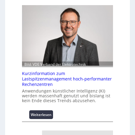
Bild: VDE Verband der Elektrotechnik
Kurzinformation zum
Lastspitzenmanagement hoch-performanter
Rechenzentren
Anwendungen künstlicher Intelligenz (KI)
werden massenhaft genutzt und bislang ist
kein Ende dieses Trends abzusehen.
:
Weiterlesen
K
u
r