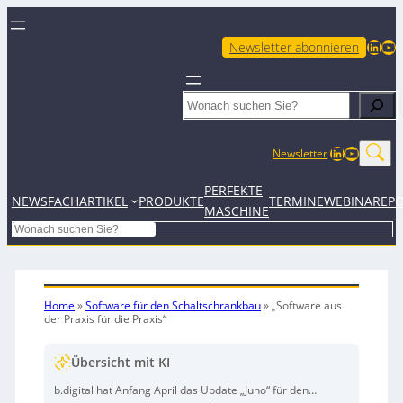
LinkedIn
YouTube
Newsletter abonnieren
Search
LinkedIn
YouTub
Newsletter
PERFEKTE
NEWS
FACHARTIKEL
PRODUKTE
TERMINE
WEBINARE
P
MASCHINE
Search
Home
»
Software für den Schaltschrankbau
»
„Software aus
der Praxis für die Praxis“
Übersicht mit KI
b.digital hat Anfang April das Update „Juno“ für den