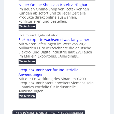
r
a
s
t
r
u
r
k
b
t
Neuer Online-Shop von Icotek verfügbar
s
c
e
e
o
e
e
t
r
Im neuen Online-Shop von Icotek können
a
r
n
f
l
c
e
Kunden ab sofort und zu jeder Zeit alle
a
W
i
t
m
k
n
a
Produkte direkt online auswählen,
t
n
a
e
H
P
g
konfigurieren und bestellen.
e
n
r
i
a
l
o
t
a
f
l
:
Weiterlesen
e
-
u
f
g
ü
b
N
C
ü
g
e
r
j
e
E
Elektro- und Digitalindustrie
h
m
S
a
u
F
O
r
Elektroexporte wachsen etwas langsamer
e
t
h
e
e
e
n
r
r
Mit Warenlieferungen im Wert von 20,7
r
n
s
t
ö
2
O
Milliarden Euro verzeichnete die deutsche
d
m
0
t
n
Elektro- und Digitalindustrie laut ZVEI auch
e
e
2
l
im Mai ein Exportplus. „Allerdings…
s
b
6
i
i
i
:
Weiterlesen
n
n
s
E
e
d
2
l
-
Frequenzumrichter für industrielle
u
5
e
S
Anwendungen
s
A
k
h
t
Mit der Entwicklung des Sinamics G200
t
o
r
Frequenzumrichters erweitert Siemens sein
r
p
i
o
Sinamics Portfolio für industrielle
v
e
e
o
Anwendungen.
l
x
n
l
:
Weiterlesen
p
I
e
F
o
c
s
r
r
o
E
e
t
t
t
q
e
e
DAS KÖNNTE SIE AUCH INTERESSIEREN
h
u