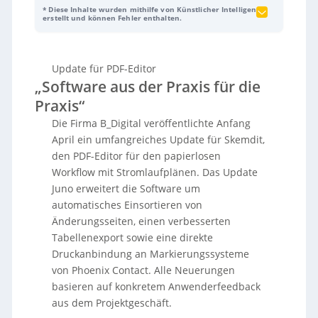
PDF-Editor SCEMD
veröffentlicht, der papierlose
* Diese Inhalte wurden mithilfe von Künstlicher Intelligenz
Workflows mit Stromlaufplänen unterstützt.
erstellt und können Fehler enthalten.
Kernneuheiten sind das automatische Einsortieren
von Änderungsseiten (inklusive Wasserzeichen zur
klaren Unterscheidung von alt und neu), ein
Update für PDF-Editor
verbesserter Tabellenexport (z. B. Klemmenpläne,
„Software aus der Praxis für die
Kabellisten, Stücklisten) sowie eine direkte
Druckanbindung an
Markierungssysteme von
Praxis“
Phoenix Contact
über das
Universal Data Interface
–
Die Firma B_Digital veröffentlichte Anfang
manuelle Zwischenschritte entfallen. Durch die
automatische Änderungsverarbeitung und den Multi-
April ein umfangreiches Update für Skemdit,
User-Modus sollen Änderungen transparenter
den PDF-Editor für den papierlosen
werden und Versionskonflikte sinken; in ersten
Workflow mit Stromlaufplänen. Das Update
Projekten wurde der Zeitaufwand für
Juno erweitert die Software um
Planänderungen laut Hersteller um bis zu 70 %
automatisches Einsortieren von
reduziert. Weitere Verbesserungen umfassen ein
neues Zeichenelement
Pfad
für Leitungsverläufe,
Änderungsseiten, einen verbesserten
erweiterte Filter in der Bauteilbibliothek (auch nach
Tabellenexport sowie eine direkte
Kategorien) und Performance-Optimierungen bei
Druckanbindung an Markierungssysteme
großen Projekten. Alle Neuerungen basieren auf
von Phoenix Contact. Alle Neuerungen
Anwenderfeedback aus dem Projektgeschäft.
basieren auf konkretem Anwenderfeedback
aus dem Projektgeschäft.