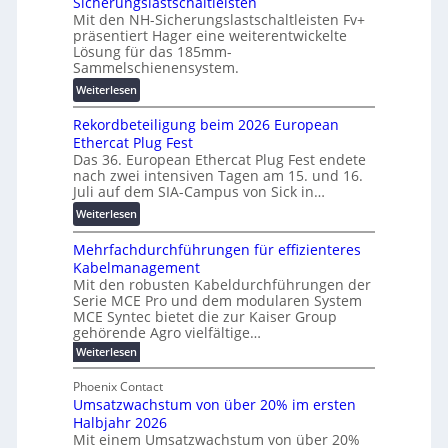
Sicherungslastschaltleisten
l
e
:
Mit den NH-Sicherungslastschaltleisten Fv+
t
T
F
präsentiert Hager eine weiterentwickelte
a
r
o
Lösung für das 185mm-
-
a
r
Sammelschienensystem.
X
n
s
:
Weiterlesen
2
s
c
W
0
p
h
Rekordbeteiligung beim 2026 European
e
2
a
u
Ethercat Plug Fest
i
7
r
n
Das 36. European Ethercat Plug Fest endete
t
w
e
g
nach zwei intensiven Tagen am 15. und 16.
e
i
n
s
Juli auf dem SIA-Campus von Sick in…
r
r
z
f
:
Weiterlesen
e
d
ö
R
n
z
r
Mehrfachdurchführungen für effizienteres
e
t
u
d
Kabelmanagement
k
w
m
e
Mit den robusten Kabeldurchführungen der
o
i
E
r
Serie MCE Pro und dem modularen System
r
c
n
MCE Syntec bietet die zur Kaiser Group
u
d
k
e
gehörende Agro vielfältige…
n
b
e
r
:
g
Weiterlesen
e
l
g
M
b
t
t
e
y
Phoenix Contact
r
e
h
e
H
Umsatzwachstum von über 20% im ersten
a
r
i
N
u
Halbjahr 2026
f
u
l
H
b
a
Mit einem Umsatzwachstum von über 20%
c
i