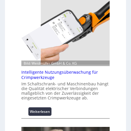
z
i
n
f
o
r
m
a
t
i
o
Bild: Weidmüller GmbH & Co. KG
n
z
Intelligente Nutzungsüberwachung für
u
Crimpwerkzeuge
m
Im Schaltschrank- und Maschinenbau hängt
L
die Qualität elektrischer Verbindungen
a
maßgeblich von der Zuverlässigkeit der
s
eingesetzten Crimpwerkzeuge ab.
t
s
:
Weiterlesen
p
I
i
n
t
t
z