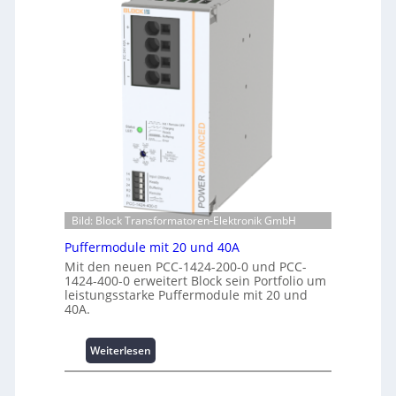
m
n
h
a
e
u
n
r
n
t
g
g
e
i
f
r
e
ü
R
:
r
e
I
C
c
n
r
h
v
i
e
e
m
n
s
p
z
t
w
Bild: Block Transformatoren-Elektronik GmbH
e
i
e
n
Puffermodule mit 20 und 40A
t
r
t
i
Mit den neuen PCC-1424-200-0 und PCC-
k
r
1424-400-0 erweitert Block sein Portfolio um
o
z
e
leistungsstarke Puffermodule mit 20 und
n
e
n
40A.
s
u
s
g
i
:
e
Weiterlesen
c
P
h
u