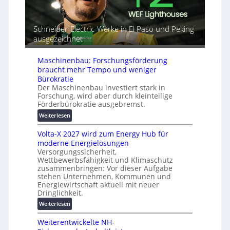
d
a
t
e
l
o
t
r
m
Schneider-Electric-Werke in El Paso und Peking
G
e
a
ausgezeichnet
e
i
t
r
h
i
ä
e
Maschinenbau: Forschungsförderung
s
t
braucht mehr Tempo und weniger
i
e
Bürokratie
e
s
Der Maschinenbau investiert stark in
r
c
Forschung, wird aber durch kleinteilige
u
Förderbürokratie ausgebremst.
h
n
u
:
Weiterlesen
g
t
M
s
z
Volta-X 2027 wird zum Energy Hub für
a
l
u
moderne Energielösungen
s
ö
n
Versorgungssicherheit,
c
s
Wettbewerbsfähigkeit und Klimaschutz
d
h
u
zusammenbringen: Vor dieser Aufgabe
d
i
n
stehen Unternehmen, Kommunen und
i
n
g
Energiewirtschaft aktuell mit neuer
g
e
e
Dringlichkeit.
i
n
n
:
Weiterlesen
t
b
V
a
a
Weiterentwickelte NH-
o
l
u