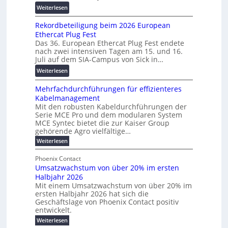
r
a
:
Weiterlesen
2
s
n
W
0
c
s
Rekordbeteiligung beim 2026 European
e
2
h
p
Ethercat Plug Fest
i
7
u
a
Das 36. European Ethercat Plug Fest endete
t
w
n
nach zwei intensiven Tagen am 15. und 16.
r
e
i
g
Juli auf dem SIA-Campus von Sick in…
e
r
r
s
n
:
Weiterlesen
e
d
f
z
R
n
z
ö
Mehrfachdurchführungen für effizienteres
e
t
u
r
Kabelmanagement
k
w
m
d
Mit den robusten Kabeldurchführungen der
o
i
E
e
Serie MCE Pro und dem modularen System
r
c
n
r
MCE Syntec bietet die zur Kaiser Group
d
k
e
gehörende Agro vielfältige…
u
b
e
r
n
:
Weiterlesen
e
l
g
M
g
t
t
e
y
b
Phoenix Contact
e
h
e
H
Umsatzwachstum von über 20% im ersten
r
r
i
N
u
Halbjahr 2026
f
a
l
H
b
a
Mit einem Umsatzwachstum von über 20% im
u
i
-
c
f
ersten Halbjahr 2026 hat sich die
c
h
g
S
Geschäftslage von Phoenix Contact positiv
ü
h
d
u
i
entwickelt.
r
u
t
n
c
r
m
:
Weiterlesen
m
g
c
h
U