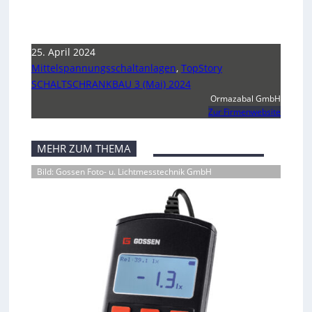
25. April 2024
Mittelspannungsschaltanlagen
,
TopStory
SCHALTSCHRANKBAU 3 (Mai) 2024
Ormazabal GmbH
Zur Firmenwebsite
MEHR ZUM THEMA
Bild: Gossen Foto- u. Lichtmesstechnik GmbH