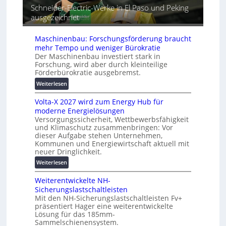
G
e
Schneider-Electric-Werke in El Paso und Peking
a
e
i
ausgezeichnet
t
r
h
i
ä
e
s
Maschinenbau: Forschungsförderung braucht
t
i
mehr Tempo und weniger Bürokratie
e
e
Der Maschinenbau investiert stark in
s
r
Forschung, wird aber durch kleinteilige
c
u
Förderbürokratie ausgebremst.
h
n
:
Weiterlesen
u
g
M
t
s
Volta-X 2027 wird zum Energy Hub für
a
z
l
moderne Energielösungen
s
u
ö
Versorgungssicherheit, Wettbewerbsfähigkeit
c
n
s
und Klimaschutz zusammenbringen: Vor
h
d
dieser Aufgabe stehen Unternehmen,
u
i
d
Kommunen und Energiewirtschaft aktuell mit
n
n
i
neuer Dringlichkeit.
g
e
g
:
e
Weiterlesen
n
i
V
n
b
t
Weiterentwickelte NH-
o
a
a
Sicherungslastschaltleisten
l
u
l
Mit den NH-Sicherungslastschaltleisten Fv+
t
:
e
präsentiert Hager eine weiterentwickelte
a
F
T
Lösung für das 185mm-
-
o
Sammelschienensystem.
r
X