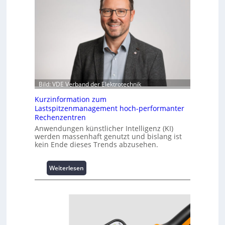
Bild: VDE Verband der Elektrotechnik
Kurzinformation zum
Lastspitzenmanagement hoch-performanter
Rechenzentren
Anwendungen künstlicher Intelligenz (KI)
werden massenhaft genutzt und bislang ist
kein Ende dieses Trends abzusehen.
:
Weiterlesen
K
u
r
z
i
n