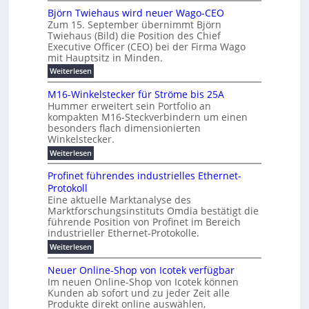
o
e
h
m
b
e
Björn Twiehaus wird neuer Wago-CEO
d
f
h
s
e
Zum 15. September übernimmt Björn
r
e
ü
a
r
Twiehaus (Bild) die Position des Chief
i
u
h
t
r
T
Executive Officer (CEO) bei der Firma Wago
r
z
m
n
n
e
u
mit Hauptsitz in Minden.
w
2
g
e
n
a
m
:
Weiterlesen
0
s
g
E
c
p
B
2
e
l
h
n
j
o
M16-Winkelstecker für Ströme bis 25A
n
s
6
a
ö
e
f
u
t
Hummer erweitert sein Portfolio an
E
r
s
r
ü
u
kompakten M16-Steckverbindern um einen
n
n
u
t
r
m
g
besonders flach dimensionierten
T
d
e
v
r
s
i
Winkelstecker.
w
w
ff
o
o
c
i
e
i
:
Weiterlesen
n
e
e
p
h
z
M
l
ü
n
h
e
i
1
a
b
ö
Profinet führendes industrielles Ethernet-
a
i
e
6
e
a
l
u
s
Protokoll
n
-
g
r
n
s
t
Eine aktuelle Marktanalyse des
u
t
W
2
e
w
E
l
Marktforschungsinstituts Omdia bestätigt die
e
i
0
n
i
r
r
n
%
t
führende Position von Profinet im Bereich
e
g
r
B
e
k
i
industrieller Ethernet-Protokolle.
h
i
d
e
s
e
m
ü
n
e
:
s
Weiterlesen
K
l
n
e
r
e
P
r
a
s
t
r
u
o
r
b
t
Neuer Online-Shop von Icotek verfügbar
s
c
e
e
o
e
e
k
t
Im neuen Online-Shop von Icotek können
a
r
n
f
l
c
e
r
Kunden ab sofort und zu jeder Zeit alle
W
i
t
m
k
n
a
Produkte direkt online auswählen,
a
n
a
e
H
P