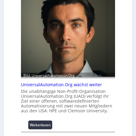
r
e
m
i
o
t
d
s
u
t
l
a
e
t
m
t
i
A
t
u
2
s
0
b
u
a
Bild: UniversalAutomation.Org
n
u
d
h
UniversalAutomation.Org wächst weiter
4
e
Die unabhängige Non-Profit-Organisation
0
m
UniversalAutomation.Org (UAO) verfolgt ihr
A
m
Ziel einer offenen, softwaredefinierten
Automatisierung mit zwei neuen Mitgliedern
n
aus den USA: HPE und Clemson University.
i
s
s
:
Weiterlesen
e
U
s