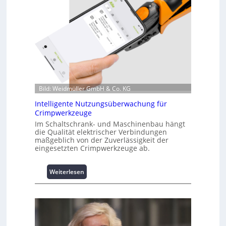
f
o
r
m
a
t
i
o
n
Bild: Weidmüller GmbH & Co. KG
z
Intelligente Nutzungsüberwachung für
u
Crimpwerkzeuge
m
Im Schaltschrank- und Maschinenbau hängt
L
die Qualität elektrischer Verbindungen
a
maßgeblich von der Zuverlässigkeit der
s
eingesetzten Crimpwerkzeuge ab.
t
s
:
Weiterlesen
p
I
i
n
t
t
z
e
e
l
n