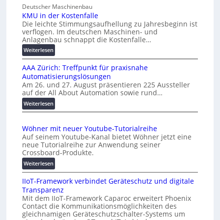
n
Deutscher Maschinenbau
c
i
KMU in der Kostenfalle
h
v
Die leichte Stimmungsaufhellung zu Jahresbeginn ist
a
e
verflogen. Im deutschen Maschinen- und
f
r
Anlagenbau schnappt die Kostenfalle…
f
s
:
Weiterlesen
e
a
K
n
l
AAA Zürich: Treffpunkt für praxisnahe
M
A
Automatisierungslösungen
U
u
Am 26. und 27. August präsentieren 225 Aussteller
i
auf der All About Automation sowie rund…
t
n
o
d
:
Weiterlesen
e
A
m
r
A
a
Wöhner mit neuer Youtube-Tutorialreihe
K
A
t
Auf seinem Youtube-Kanal bietet Wöhner jetzt eine
o
Z
i
neue Tutorialreihe zur Anwendung seiner
s
ü
o
Crossboard-Produkte.
t
r
n
:
Weiterlesen
e
i
.
W
n
c
O
IIoT-Framework verbindet Geräteschutz und digitale
ö
f
h
r
Transparenz
h
a
:
g
Mit dem IIoT-Framework Caparoc erweitert Phoenix
n
l
T
w
Contact die Kommunikationsmöglichkeiten des
e
l
r
gleichnamigen Geräteschutzschalter-Systems um
ä
r
e
e