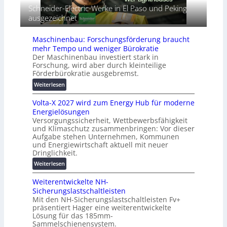
A
n
Schneider-Electric-Werke in El Paso und Peking
i
u
d
ausgezeichnet
a
t
e
l
o
t
r
m
Maschinenbau: Forschungsförderung braucht
G
e
a
mehr Tempo und weniger Bürokratie
e
i
t
Der Maschinenbau investiert stark in
r
h
Forschung, wird aber durch kleinteilige
i
ä
Förderbürokratie ausgebremst.
e
s
t
i
:
Weiterlesen
e
e
M
s
Volta-X 2027 wird zum Energy Hub für moderne
r
a
c
Energielösungen
u
s
h
Versorgungssicherheit, Wettbewerbsfähigkeit
n
c
u
und Klimaschutz zusammenbringen: Vor dieser
g
h
t
Aufgabe stehen Unternehmen, Kommunen
s
i
und Energiewirtschaft aktuell mit neuer
z
l
n
Dringlichkeit.
u
ö
e
n
:
Weiterlesen
s
n
d
V
u
b
d
Weiterentwickelte NH-
o
n
a
i
Sicherungslastschaltleisten
l
g
u
g
Mit den NH-Sicherungslastschaltleisten Fv+
t
e
:
präsentiert Hager eine weiterentwickelte
i
a
n
F
Lösung für das 185mm-
t
-
o
Sammelschienensystem.
a
X