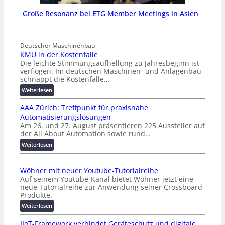
Große Resonanz bei ETG Member Meetings in Asien
Deutscher Maschinenbau
KMU in der Kostenfalle
Die leichte Stimmungsaufhellung zu Jahresbeginn ist
verflogen. Im deutschen Maschinen- und Anlagenbau
schnappt die Kostenfalle…
:
Weiterlesen
K
AAA Zürich: Treffpunkt für praxisnahe
M
Automatisierungslösungen
U
Am 26. und 27. August präsentieren 225 Aussteller auf
i
der All About Automation sowie rund…
n
d
:
Weiterlesen
e
A
r
A
Wöhner mit neuer Youtube-Tutorialreihe
K
A
Auf seinem Youtube-Kanal bietet Wöhner jetzt eine
o
Z
neue Tutorialreihe zur Anwendung seiner Crossboard-
s
ü
Produkte.
t
r
:
Weiterlesen
e
i
W
n
c
IIoT-Framework verbindet Geräteschutz und digitale
ö