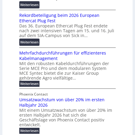
r
:
Weiterlesen
l
2
s
W
e
0
c
Rekordbeteiligung beim 2026 European
e
T
2
h
Ethercat Plug Fest
i
r
7
u
Das 36. European Ethercat Plug Fest endete
t
a
w
n
nach zwei intensiven Tagen am 15. und 16. Juli
e
n
i
g
auf dem SIA-Campus von Sick in…
r
s
r
s
:
Weiterlesen
e
p
d
f
R
n
a
z
ö
Mehrfachdurchführungen für effizienteres
e
t
r
u
r
Kabelmanagement
k
w
e
m
d
Mit den robusten Kabeldurchführungen der
o
i
n
E
e
Serie MCE Pro und dem modularen System
r
c
z
n
r
MCE Syntec bietet die zur Kaiser Group
d
k
e
gehörende Agro vielfältige…
u
b
e
r
n
:
Weiterlesen
e
l
g
M
g
t
t
e
y
b
Phoenix Contact
e
h
e
H
Umsatzwachstum von über 20% im ersten
r
r
i
N
u
Halbjahr 2026
f
a
l
H
b
a
Mit einem Umsatzwachstum von über 20% im
u
i
-
c
f
ersten Halbjahr 2026 hat sich die
c
h
g
S
Geschäftslage von Phoenix Contact positiv
ü
h
d
u
i
entwickelt.
r
u
t
n
c
r
m
:
Weiterlesen
m
g
c
h
U