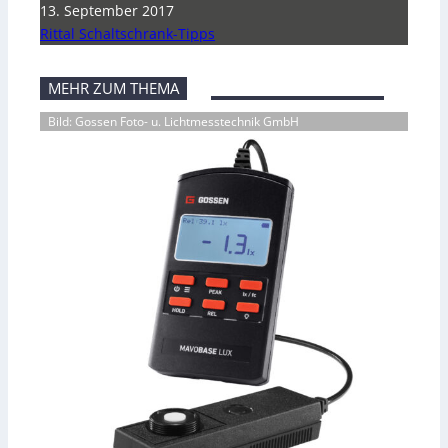
13. September 2017
Rittal Schaltschrank-Tipps
MEHR ZUM THEMA
Bild: Gossen Foto- u. Lichtmesstechnik GmbH