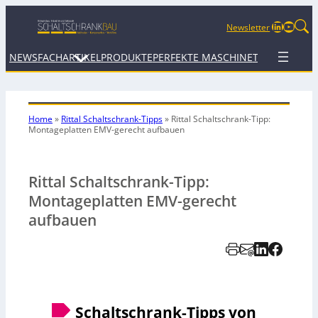
LinkedIn
YouTu
Newsletter
NEWS
FACHARTIKEL
PRODUKTE
PERFEKTE MASCHINE
TERMINE
WEB
Home
»
Rittal Schaltschrank-Tipps
»
Rittal Schaltschrank-Tipp:
Montageplatten EMV-gerecht aufbauen
Rittal Schaltschrank-Tipp:
Montageplatten EMV-gerecht
aufbauen
Schaltschrank-Tipps von