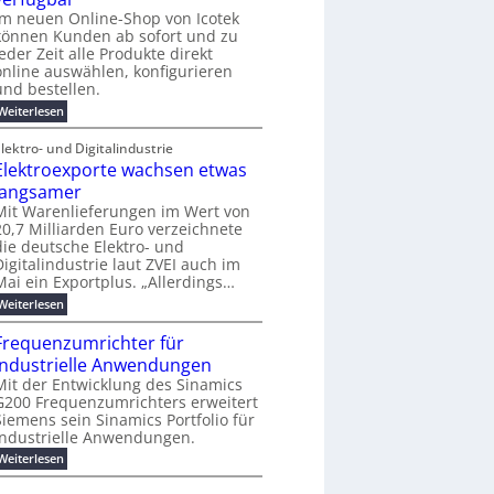
e
e
j
o
e
i
Im neuen Online-Shop von Icotek
m
s
a
-
r
n
e
können Kunden ab sofort und zu
h
t
C
f
e
n
jeder Zeit alle Produkte direkt
r
E
ü
t
t
online auswählen, konfigurieren
2
O
r
f
0
und bestellen.
S
ü
2
t
h
:
Weiterlesen
6
r
r
N
ö
e
e
lektro- und Digitalindustrie
m
n
u
e
Elektroexporte wachsen etwas
d
e
b
e
r
langsamer
i
s
O
Mit Warenlieferungen im Wert von
s
i
n
20,7 Milliarden Euro verzeichnete
2
n
l
5
die deutsche Elektro- und
d
i
A
u
Digitalindustrie laut ZVEI auch im
n
s
e
Mai ein Exportplus. „Allerdings…
t
-
:
Weiterlesen
r
S
E
i
h
l
e
Frequenzumrichter für
o
e
l
p
industrielle Anwendungen
k
l
v
t
Mit der Entwicklung des Sinamics
e
o
r
G200 Frequenzumrichters erweitert
s
n
o
E
Siemens sein Sinamics Portfolio für
I
e
t
c
industrielle Anwendungen.
x
h
o
p
:
Weiterlesen
e
t
o
F
r
e
r
r
n