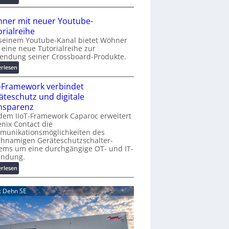
r
A
K
A
ner mit neuer Youtube-
o
A
orialreihe
s
Z
seinem Youtube-Kanal bietet Wöhner
t
ü
t eine neue Tutorialreihe zur
e
r
endung seiner Crossboard-Produkte.
n
i
:
erlesen
f
c
W
a
h
T-Framework verbindet
ö
l
:
h
äteschutz und digitale
l
T
n
nsparenz
e
r
e
dem IIoT-Framework Caparoc erweitert
e
r
nix Contact die
f
munikationsmöglichkeiten des
m
f
chnamigen Geräteschutzschalter-
i
p
ems um eine durchgängige OT- und IT-
t
u
indung.
n
n
:
erlesen
e
k
I
u
t
I
e
d: Dehn SE
f
o
r
ü
T
Y
r
-
o
p
F
u
r