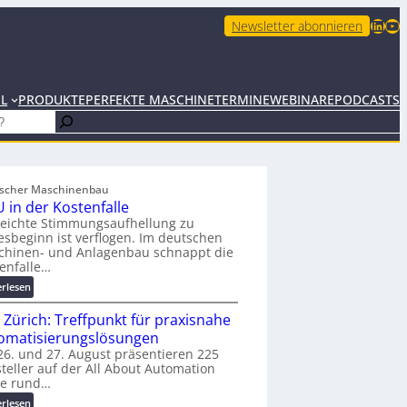
LinkedIn
YouTube
Newsletter abonnieren
EL
PRODUKTE
PERFEKTE MASCHINE
TERMINE
WEBINARE
PODCASTS
scher Maschinenbau
 in der Kostenfalle
leichte Stimmungsaufhellung zu
esbeginn ist verflogen. Im deutschen
chinen- und Anlagenbau schnappt die
enfalle…
:
erlesen
K
 Zürich: Treffpunkt für praxisnahe
M
U
omatisierungslösungen
i
6. und 27. August präsentieren 225
teller auf der All About Automation
n
ie rund…
d
e
:
erlesen