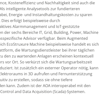
e, Kosteneffizienz und Nachhaltigkeit sind auch die
Als intelligente Analysetools zur fundierteren
abei, Energie- und Instandhaltungskosten zu sparen
 Dies erfolgt beispielsweise durch
aktives Alarmmanagement und IoT-gestützte
n der sechs Bereiche IT, Grid, Building, Power, Machine
ichsspezifische Advisor verfügbar. Beim Augmented
ch EcoStruxure Machine beispielsweise handelt es sich
ttform, die Wartungsdienstleister bei ihrer täglichen
 zu den zu wartenden Anlagen erscheinen kontextuell
rs vor Ort. So verkürzt sich die Wartungsarbeitszeit
ziert. Ist zusätzlich ein externer Operator nötig, kann
s Elektroraums in 3D aufrufen und Fernunterstützung
tuitiv zu erstellen, sodass sie ohne tiefere
en kann. Zudem ist der AOA interoperabel mit den
Control and Data Acquisition (Scada)-Systemen.