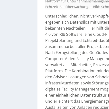
Plattform für Unternehmensmanageme
Echtzeit-Bauüberwachung.
–
Bild: Sch
unterschiedlichen, nicht verknüp
ergeben sich Datensilos mit unte
bekannten Nachteilen. Hier hilft d
4.0 von RIB Software, eine Cloud
Projektplanung und Echtzeit-Bauüb
Zusammenarbeit aller Projektbetei
Nach Fertigstellung des Gebäude
Computer Aided Facility Manageme
verwaltet alle Mitarbeiter, Prozes
Plattform. Die Kombination mit de
den Advisor-Lösungen von Schneide
Infrastrukturdaten sowie Störungs
digitales Facility Management mög
einer einheitlichen Datenstruktur
und erleichtert das Energiemana
Ausfallzeiten von Anlagen reduzie