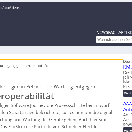
ed
Abo
Videos
NEWS
FACHARTIK
Search
Deut
urchgängige Interoperabilität
KMU
Die 
Jahr
Mas
rderungen in Betrieb und Wartung entgegen
Kost
roperabilität
Weit
AAA
ligen Software Journey die Prozessschritte bei Entwurf
Aut
en Schaltanlage beleuchtete, soll es nun um die digital
Am 2
chung und Wartung der Geräte gehen. Auch hier sind
Auss
sow
Das EcoStruxure Portfolio von Schneider Electric
Weit