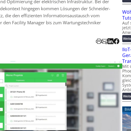
nd Optimierung der elektrischen Infrastruktur. Bei der
äudekontext hingegen kommen Lösungen der Schneider-
Wöh
z, die den effizienten Informationsaustausch vom
Tut
r den Facility Manager bis zum Wartungstechniker
Auf 
jetz
Anw
Weit
IIo
Ger
Tra
Mit 
Phoe
Kom
glei
Syst
Anb
Weit
Bil