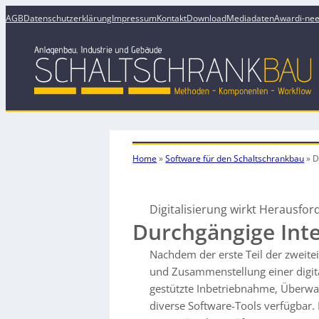
AGB
Datenschutzerklärung
Impressum
Kontakt
Download
Mediadaten
Award
i-ne
Home
»
Software für den Schaltschrankbau
»
D
Digitalisierung wirkt Herausfo
Durchgängige Inte
Nachdem der erste Teil der zweitei
und Zusammenstellung einer digital
gestützte Inbetriebnahme, Überwa
diverse Software-Tools verfügbar. 