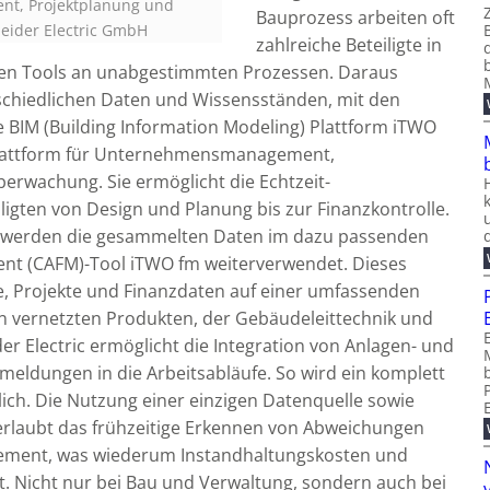
nt, Projektplanung und
Bauprozess arbeiten oft
neider Electric GmbH
zahlreiche Beteiligte in
ften Tools an unabgestimmten Prozessen. Daraus
rschiedlichen Daten und Wissensständen, mit den
ie BIM (Building Information Modeling) Plattform iTWO
-Plattform für Unternehmensmanagement,
erwachung. Sie ermöglicht die Echtzeit-
ligten von Design und Planung bis zur Finanzkontrolle.
s werden die gesammelten Daten im dazu passenden
nt (CAFM)-Tool iTWO fm weiterverwendet. Dieses
se, Projekte und Finanzdaten auf einer umfassenden
n vernetzten Produkten, der Gebäudeleittechnik und
r Electric ermöglicht die Integration von Anlagen- und
meldungen in die Arbeitsabläufe. So wird ein komplett
lich. Die Nutzung einer einzigen Datenquelle sowie
 erlaubt das frühzeitige Erkennen von Abweichungen
gement, was wiederum Instandhaltungskosten und
rt. Nicht nur bei Bau und Verwaltung, sondern auch bei