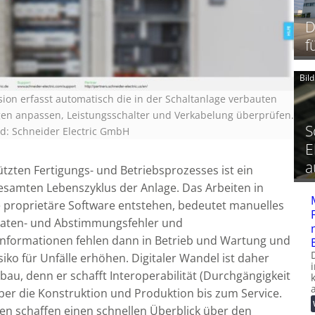
D
f
Bil
ion erfasst automatisch die in der Schaltanlage verbauten
ngen anpassen, Leistungsschalter und Verkabelung überprüfen.
S
ld: Schneider Electric GmbH
E
a
tützten Fertigungs- und Betriebsprozesses ist ein
esamten Lebenszyklus der Anlage. Das Arbeiten in
e proprietäre Software entstehen, bedeutet manuelles
Daten- und Abstimmungsfehler und
 Informationen fehlen dann in Betrieb und Wartung und
iko für Unfälle erhöhen. Digitaler Wandel ist daher
au, denn er schafft Interoperabilität (Durchgängigkeit
er die Konstruktion und Produktion bis zum Service.
en schaffen einen schnellen Überblick über den