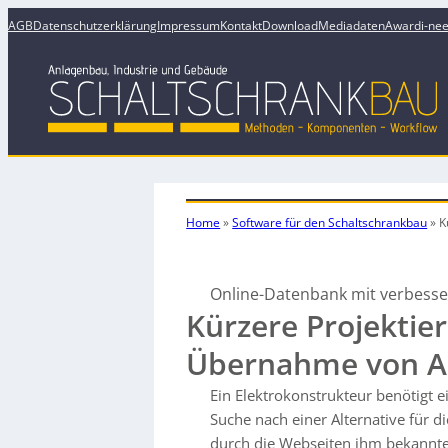
AGB
Datenschutzerklärung
Impressum
Kontakt
Download
Mediadaten
Award
i-ne
Home
»
Software für den Schaltschrankbau
»
K
Online-Datenbank mit verbesse
Kürzere Projektie
Übernahme von Ar
Ein Elektrokonstrukteur benötigt e
Suche nach einer Alternative für d
durch die Webseiten ihm bekannte