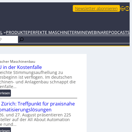
LinkedIn
YouTube
Newsletter abonnieren
EL
PRODUKTE
PERFEKTE MASCHINE
TERMINE
WEBINARE
PODCASTS
scher Maschinenbau
 in der Kostenfalle
leichte Stimmungsaufhellung zu
esbeginn ist verflogen. Im deutschen
chinen- und Anlagenbau schnappt die
enfalle…
:
erlesen
K
 Zürich: Treffpunkt für praxisnahe
M
U
omatisierungslösungen
i
6. und 27. August präsentieren 225
teller auf der All About Automation
n
ie rund…
d
e
:
erlesen