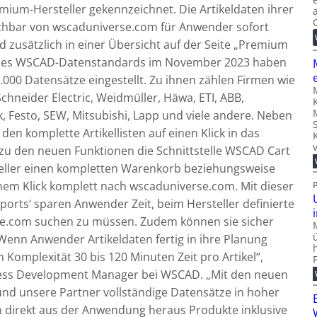
emium-Hersteller gekennzeichnet. Die Artikeldaten ihrer
hbar von wscaduniverse.com für Anwender sofort
zusätzlich in einer Übersicht auf der Seite „Premium
tion des WSCAD-Datenstandards im November 2023 haben
0.000 Datensätze eingestellt. Zu ihnen zählen Firmen wie
hneider Electric, Weidmüller, Häwa, ETI, ABB,
ck, Festo, SEW, Mitsubishi, Lapp und viele andere. Neben
n komplette Artikellisten auf einen Klick in das
 zu den neuen Funktionen die Schnittstelle WSCAD Cart
teller einen kompletten Warenkorb beziehungsweise
inem Klick komplett nach wscaduniverse.com. Mit dieser
ports‘ sparen Anwender Zeit, beim Hersteller definierte
se.com suchen zu müssen. Zudem können sie sicher
„Wenn Anwender Artikeldaten fertig in ihre Planung
Komplexität 30 bis 120 Minuten Zeit pro Artikel“,
ness Development Manager bei WSCAD. „Mit den neuen
nd unsere Partner vollständige Datensätze in hoher
 direkt aus der Anwendung heraus Produkte inklusive