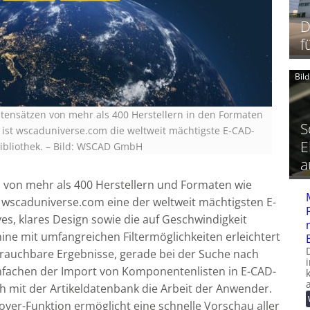
D
f
Bil
Datensätzen von mehr als 400 Herstellern in den Formaten
S
st wscaduniverse.com die weltweit mächtigste E-CAD-
E
bliothek.
–
Bild: WSCAD GmbH
a
n von mehr als 400 Herstellern und Formaten wie
wscaduniverse.com eine der weltweit mächtigsten E-
ves, klares Design sowie die auf Geschwindigkeit
ine mit umfangreichen Filtermöglichkeiten erleichtert
 brauchbare Ergebnisse, gerade bei der Suche nach
nfachen der Import von Komponentenlisten in E-CAD-
ch mit der Artikeldatenbank die Arbeit der Anwender.
over-Funktion ermöglicht eine schnelle Vorschau aller