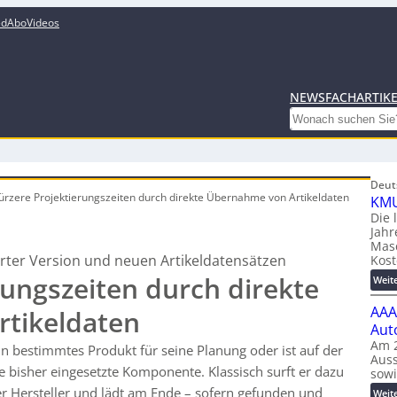
ed
Abo
Videos
NEWS
FACHARTIK
Search
Deut
ürzere Projektierungszeiten
durch direkte Übernahme von Artikeldaten
KMU
Die 
Jahr
Mas
rter Version und neuen Artikeldatensätzen
Kost
rungszeiten durch direkte
Weit
AAA
tikeldaten
Aut
Am 2
in bestimmtes Produkt für seine Planung oder ist auf der
Auss
ie bisher eingesetzte Komponente. Klassisch surft er dazu
sow
r Hersteller und lädt am Ende – sofern gefunden und
Weit