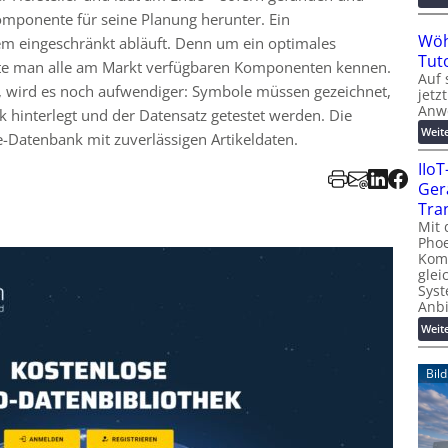
Komponente für seine Planung herunter. Ein
Wöh
em eingeschränkt abläuft. Denn um ein optimales
Tut
ste man alle am Markt verfügbaren Komponenten kennen.
Auf 
lt, wird es noch aufwendiger: Symbole müssen gezeichnet,
jetz
Anw
k hinterlegt und der Datensatz getestet werden. Die
Weit
-Datenbank mit zuverlässigen Artikeldaten.
IIo
Ger
Tra
Mit 
Phoe
Kom
glei
Syst
Anb
Weit
Bil