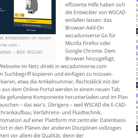
effiziente Hilfe haben sich
die Entwickler von WSCAD
einfallen lassen: das
Browser-Add-On
wscaduniverse Go für
et Artikeldaten im neuen
E
Mozilla Firefox oder
rse.com –
Google Chrome. Dem
tibel.
–
Bild: WSCAD
Browser hinzugefügt,
 Webseite im Netz direkt in wscaduniverse.com
 Suchbegriff kopieren und einfügen zu müssen.
ieren, etwa die Artikelnummer, Rechtsklick mit der
 aus dem Online-Portal werden in einem neuen Tab
, die gefundene Komponente herunterladen und im Plan
tauschen – das war’s. Übrigens – weil WSCAD die E-CAD-
schrankaufbau, Verfahrens- und Fluidtechnik,
tomation auf einer Plattform mit zentraler Datenbasis
fort in den Plänen der anderen Disziplinen vollzogen.
hert vor allem die Qualität, denn der