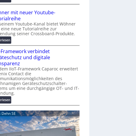
r
A
K
A
ner mit neuer Youtube-
o
A
orialreihe
s
Z
seinem Youtube-Kanal bietet Wöhner
t
ü
t eine neue Tutorialreihe zur
e
r
endung seiner Crossboard-Produkte.
n
i
:
erlesen
f
c
W
a
h
T-Framework verbindet
ö
l
:
h
äteschutz und digitale
l
T
n
nsparenz
e
r
e
dem IIoT-Framework Caparoc erweitert
e
r
nix Contact die
f
munikationsmöglichkeiten des
m
f
chnamigen Geräteschutzschalter-
i
p
ems um eine durchgängige OT- und IT-
t
u
indung.
n
n
:
erlesen
e
k
I
u
t
I
e
d: Dehn SE
f
o
r
ü
T
Y
r
-
o
p
F
u
r