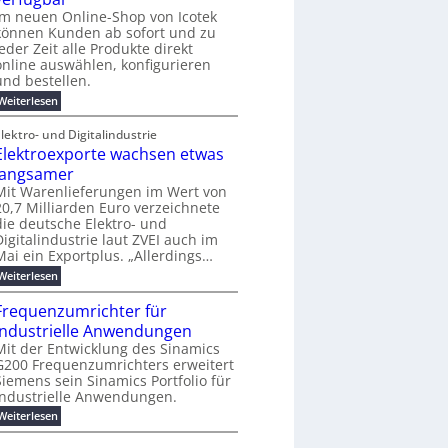
e
e
j
o
e
i
Im neuen Online-Shop von Icotek
m
s
a
-
r
n
e
können Kunden ab sofort und zu
h
t
C
f
e
n
jeder Zeit alle Produkte direkt
r
E
ü
t
t
online auswählen, konfigurieren
2
O
r
f
0
und bestellen.
S
ü
2
t
h
:
Weiterlesen
6
r
r
N
ö
e
e
lektro- und Digitalindustrie
m
n
u
e
Elektroexporte wachsen etwas
d
e
b
e
r
langsamer
i
s
O
Mit Warenlieferungen im Wert von
s
i
n
20,7 Milliarden Euro verzeichnete
2
n
l
5
die deutsche Elektro- und
d
i
A
u
Digitalindustrie laut ZVEI auch im
n
s
e
Mai ein Exportplus. „Allerdings…
t
-
:
Weiterlesen
r
S
E
i
h
l
e
Frequenzumrichter für
o
e
l
p
industrielle Anwendungen
k
l
v
t
Mit der Entwicklung des Sinamics
e
o
r
G200 Frequenzumrichters erweitert
s
n
o
E
Siemens sein Sinamics Portfolio für
I
e
t
c
industrielle Anwendungen.
x
h
o
p
:
Weiterlesen
e
t
o
F
r
e
r
r
n