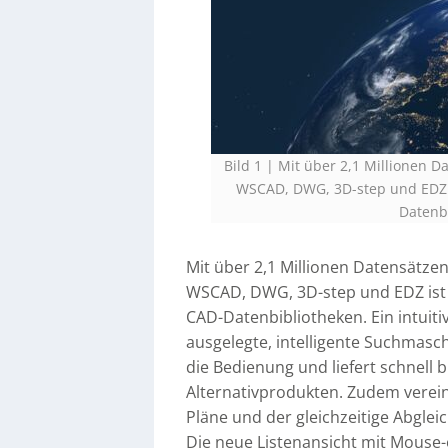
Bild 1 | Mit über 2,1 Millionen 
WSCAD, DWG, 3D-step und EDZ i
Datenbi
Mit über 2,1 Millionen Datensätze
WSCAD, DWG, 3D-step und EDZ ist 
CAD-Datenbibliotheken. Ein intuiti
ausgelegte, intelligente Suchmasch
die Bedienung und liefert schnell
Alternativprodukten. Zudem verei
Pläne und der gleichzeitige Abglei
Die neue Listenansicht mit Mouse-