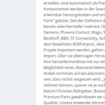
erstellen, sind automatisch als Pr
Komponenten werden in der Searc
erkennbar hervorgehoben und sind 
Parts“ gelistet. Seit der Defini
bereits viele Hersteller mehrere 1
Siemens, Phoenix Contact, Wago, Sc
Beckhoff, B&R, TE Connectivity, Si
dem bewährten BOM-Import, über de
Projekt importiert werden, gehört
Import. Über sie übertragen Hers
ihre Herstellermerkliste mit nur e
Möglichkeit eines ‚Massenartikelim
Artikel nochmals auf wscaduniver
sein, dass nichts vergessen wird. 
nehmen können, sparen sie je nach 
betont Christian Rathgeber, Busi
Premium Parts gewährleisten wir u
Qualität. Unsere Anwender können