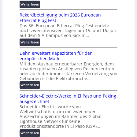
e
a
:
n
Weiterlesen
m
u
n
W
a
e
g
t
Rekordbeteiligung beim 2026 European
e
h
w
e
e
Ethercat Plug Fest
i
e
o
r
Das 36. European Ethercat Plug Fest endete
t
A
r
R
nach zwei intensiven Tagen am 15. und 16. Juli
e
u
k
e
auf dem SIA-Campus von Sick in…
r
t
v
c
:
Weiterlesen
e
o
e
h
R
n
m
r
e
Dehn erweitert Kapazitäten für den
e
t
a
b
n
europäischen Markt
k
w
t
i
z
Mit dem Ausbau erneuerbarer Energien, dem
o
i
i
n
e
rasanten globalen Anstieg von Rechenzentren
r
c
s
d
n
oder auch der immer stärkeren Vernetzung von
d
k
i
e
Gebäuden ist die Elektrobranche…
t
b
e
e
t
r
:
Weiterlesen
e
l
r
G
e
D
t
t
u
e
n
Schneider-Electric-Werke in El Paso und Peking
e
e
e
n
r
ausgezeichnet
h
i
N
g
ä
Schneider Electric wurde vom
n
l
H
s
t
Weltwirtschaftsforum mit zwei neuen
e
i
-
l
e
Auszeichnungen im Rahmen des Global
r
g
S
ö
Lighthouse Network für seine
s
w
u
i
s
Produktionsstandorte in El Paso (USA)…
c
e
n
c
u
h
:
Weiterlesen
i
g
h
n