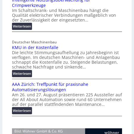
Crimpwerkzeuge
r
Im Schaltschrank- und Maschinenbau hängt die
z
Qualität elektrischer Verbindungen maßgeblich von
i
der Zuverlässigkeit der eingesetzten…
n
:
Weiterlesen
f
I
o
n
r
Deutscher Maschinenbau
t
m
KMU in der Kostenfalle
e
a
Die leichte Stimmungsaufhellung zu Jahresbeginn ist
l
t
verflogen. Im deutschen Maschinen- und Anlagenbau
l
i
schnappt die Kostenfalle zu. Steigende Belastungen,
i
o
schwache Nachfrage und sinkende…
g
n
:
Weiterlesen
e
z
K
n
u
AAA Zürich: Treffpunkt für praxisnahe
M
t
m
Automatisierungslösungen
U
e
L
Am 26. und 27. August präsentieren 225 Aussteller auf
i
N
a
der All About Automation sowie rund 60 Unternehmen
n
u
s
auf der parallel stattfindenden Maintenance…
d
t
t
:
Weiterlesen
e
z
s
A
r
u
p
A
K
n
i
A
o
g
t
Bild: Wöhner GmbH & Co. KG
Z
s
s