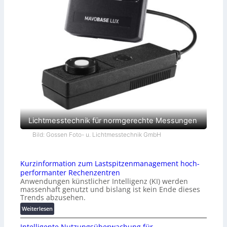
Lichtmesstechnik für normgerechte Messungen
Bild: Gossen Foto- u. Lichtmesstechnik GmbH
Kurzinformation zum Lastspitzenmanagement hoch-
performanter Rechenzentren
Anwendungen künstlicher Intelligenz (KI) werden
massenhaft genutzt und bislang ist kein Ende dieses
Trends abzusehen.
:
Weiterlesen
K
Intelligente Nutzungsüberwachung für
u