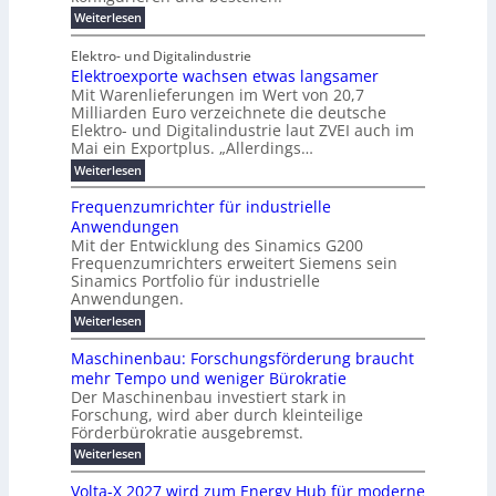
n
g
t
p
f
l
:
Weiterlesen
o
f
E
ü
N
ä
u
-
ü
r
l
e
i
Elektro- und Digitalindustrie
C
h
g
S
u
P
E
r
s
Elektroexporte wachsen etwas langsamer
t
F
e
a
O
e
r
c
Mit Warenlieferungen im Wert von 20,7
r
e
n
s
ö
O
Milliarden Euro verzeichnete die deutsche
h
s
d
m
n
o
Elektro- und Digitalindustrie laut ZVEI auch im
e
e
t
e
l
u
Mai ein Exportplus. „Allerdings…
s
n
b
i
i
n
i
:
Weiterlesen
n
M
n
s
E
d
e
a
d
2
l
-
Frequenzumrichter für industrielle
P
u
r
5
e
S
Anwendungen
e
s
A
k
k
h
t
Mit der Entwicklung des Sinamics G200
k
t
o
t
r
Frequenzumrichters erweitert Siemens sein
r
p
i
i
o
Sinamics Portfolio für industrielle
v
n
e
e
o
Anwendungen.
l
g
x
n
l
:
Weiterlesen
p
a
I
e
F
o
c
u
s
r
r
Maschinenbau: Forschungsförderung braucht
o
s
E
e
t
t
mehr Tempo und weniger Bürokratie
t
q
g
e
e
Der Maschinenbau investiert stark in
h
u
w
k
e
Forschung, wird aber durch kleinteilige
e
e
a
v
z
r
n
Förderbürokratie ausgebremst.
c
e
n
z
e
h
r
:
Weiterlesen
e
u
s
i
f
M
t
m
e
ü
a
c
Volta-X 2027 wird zum Energy Hub für moderne
-
r
n