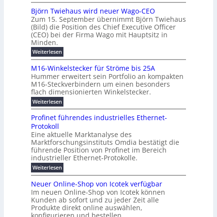
u
S
t
b
e
g
t
Björn Twiehaus wird neuer Wago-CEO
c
e
e
r
e
Zum 15. September übernimmt Björn Twiehaus
z
h
r
i
u
n
(Bild) die Position des Chief Executive Officer
u
n
t
m
n
(CEO) bei der Firma Wago mit Hauptsitz in
n
e
K
2
Minden.
g
d
i
a
0
s
:
Weiterlesen
d
d
p
B
2
l
i
e
j
a
M16-Winkelstecker für Ströme bis 25A
6
a
g
r
ö
z
Hummer erweitert sein Portfolio an kompakten
E
s
r
i
-
i
M16-Steckverbindern um einen besonders
u
n
t
t
E
flach dimensionierten Winkelstecker.
t
T
r
s
a
l
w
ä
:
Weiterlesen
o
c
i
l
e
M
t
p
h
e
e
1
c
Profinet führendes industrielles Ethernet-
e
h
e
a
6
T
t
Protokoll
a
n
-
a
l
r
r
u
Eine aktuelle Marktanalyse des
W
f
n
t
s
a
i
Marktforschungsinstituts Omdia bestätigt die
i
ü
E
w
l
n
n
führende Position von Profinet im Bereich
c
r
i
t
k
e
industrieller Ethernet-Protokolle.
s
-
r
d
e
h
i
d
p
:
W
Weiterlesen
l
e
e
s
n
P
a
s
e
n
e
r
r
t
t
Neuer Online-Shop von Icotek verfügbar
r
r
u
o
e
e
c
e
Im neuen Online-Shop von Icotek können
e
k
e
f
c
u
a
n
Kunden ab sofort und zu jeder Zeit alle
r
i
n
e
k
r
Produkte direkt online auswählen,
t
W
n
e
z
i
o
a
konfigurieren und bestellen.
e
P
r