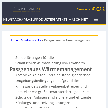
LinkedIn
YouTu
Newsletter
NEWS
FACHARTIKEL
PRODUKTE
PERFEKTE MASCHINE
TERMINE
WEB
Home
»
Schaltschränke
»
Passgenaues Wärmemanagement
Sonderlösungen für die
Schaltschrankklimatisierung von Lm-therm
Passgenaues Wärmemanagement
Komplexe Anlagen und sich ständig ändernde
Umgebungsbedingungen aufgrund des
Klimawandels stellen Anlagenbetreiber und -
hersteller vor große Herausforderungen. Zum
Schutz der Anlagen sind sichere und effiziente
Kühlungs- und Heizungslösungen