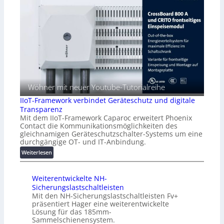
z
ü
t
ü
e
r
e
b
n
i
n
e
m
c
f
r
a
h
a
w
n
:
l
a
a
T
l
c
g
r
e
h
e
e
u
m
Wöhner mit neuer Youtube-Tutorialreihe
f
n
e
f
g
IIoT-Framework verbindet Geräteschutz und digitale
n
p
f
Transparenz
t
u
ü
Mit dem IIoT-Framework Caparoc erweitert Phoenix
h
n
Contact die Kommunikationsmöglichkeiten des
r
o
k
gleichnamigen Geräteschutzschalter-Systems um eine
C
c
t
durchgängige OT- und IT-Anbindung.
r
h
f
:
Weiterlesen
i
-
ü
I
m
p
r
I
p
e
p
Weiterentwickelte NH-
o
w
r
r
Sicherungslastschaltleisten
T
e
f
a
Mit den NH-Sicherungslastschaltleisten Fv+
-
r
o
präsentiert Hager eine weiterentwickelte
x
F
k
r
Lösung für das 185mm-
i
r
z
m
Sammelschienensystem.
s
a