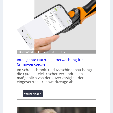
i
n
f
o
r
m
a
t
i
o
n
Bild: Weidmüller GmbH & Co. KG
z
Intelligente Nutzungsüberwachung für
u
Crimpwerkzeuge
m
L
Im Schaltschrank- und Maschinenbau hängt
die Qualität elektrischer Verbindungen
a
maßgeblich von der Zuverlässigkeit der
s
eingesetzten Crimpwerkzeuge ab.
t
s
p
:
Weiterlesen
i
I
t
n
z
t
e
e