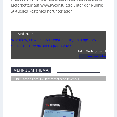
Lieferketten‘ auf www.iwconsult.de unter der Rubrik
‚Aktuelles‘ kostenlos herunterladen.
22. Mai 2023
Workflow, Prozesse & Dienstleistungen
,
TopStory
SCHALTSCHRANKBAU 3 (Mai) 2023
TeDo Verlag GmbH
Zur Firmenwebsite
MEHR ZUM THEMA
Bild: Gossen Foto- u. Lichtmesstechnik GmbH