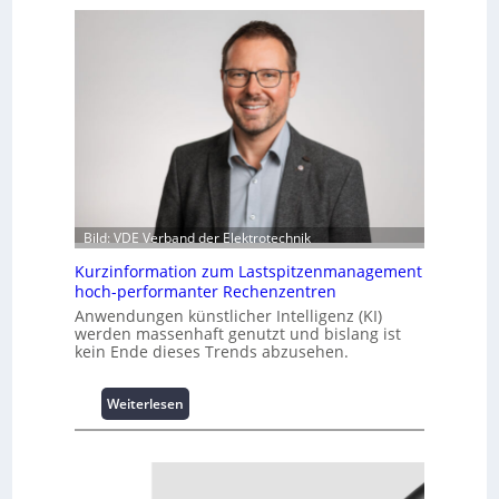
Bild: VDE Verband der Elektrotechnik
Kurzinformation zum Lastspitzenmanagement
hoch-performanter Rechenzentren
Anwendungen künstlicher Intelligenz (KI)
werden massenhaft genutzt und bislang ist
kein Ende dieses Trends abzusehen.
:
Weiterlesen
K
u
r
z