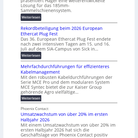
präsentiert Hager eine weiterentwickelte
a
F
T
Lösung für das 185mm-
-
o
r
Sammelschienensystem.
X
r
a
:
Weiterlesen
2
s
n
W
0
c
s
Rekordbeteiligung beim 2026 European
e
2
h
p
Ethercat Plug Fest
i
7
u
a
Das 36. European Ethercat Plug Fest endete
t
w
n
r
nach zwei intensiven Tagen am 15. und 16.
e
i
g
e
Juli auf dem SIA-Campus von Sick in…
r
r
s
n
:
Weiterlesen
e
d
f
z
R
n
z
ö
Mehrfachdurchführungen für effizienteres
e
t
u
r
Kabelmanagement
k
w
m
d
Mit den robusten Kabeldurchführungen der
o
i
E
e
Serie MCE Pro und dem modularen System
r
c
n
r
MCE Syntec bietet die zur Kaiser Group
d
k
e
gehörende Agro vielfältige…
u
b
e
r
n
:
Weiterlesen
e
l
g
M
g
t
t
e
y
b
Phoenix Contact
e
h
e
H
Umsatzwachstum von über 20% im ersten
r
r
i
N
u
Halbjahr 2026
f
a
l
H
b
a
Mit einem Umsatzwachstum von über 20% im
u
i
-
c
f
ersten Halbjahr 2026 hat sich die
c
h
g
S
Geschäftslage von Phoenix Contact positiv
ü
h
d