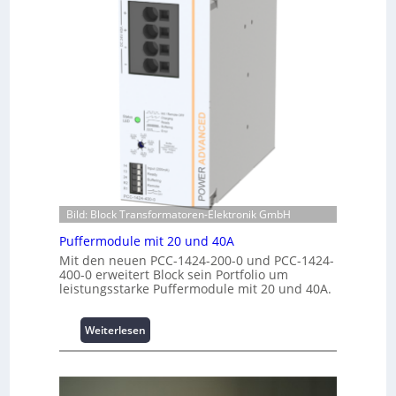
a
h
e
n
u
r
t
n
g
e
g
i
r
f
e
R
ü
:
e
r
I
c
C
n
h
r
v
e
i
e
n
m
s
z
p
t
e
w
i
Bild: Block Transformatoren-Elektronik GmbH
n
e
t
Puffermodule mit 20 und 40A
t
r
i
r
k
Mit den neuen PCC-1424-200-0 und PCC-1424-
o
400-0 erweitert Block sein Portfolio um
e
z
n
leistungsstarke Puffermodule mit 20 und 40A.
n
e
s
u
s
g
:
Weiterlesen
i
e
P
c
u
h
f
e