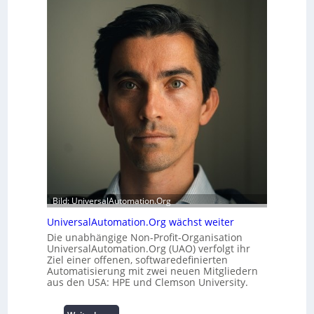
f
r
e
h
r
e
m
i
o
t
d
s
u
t
l
a
e
t
m
t
i
A
t
u
2
s
0
b
u
a
n
Bild: UniversalAutomation.Org
u
d
h
UniversalAutomation.Org wächst weiter
4
e
Die unabhängige Non-Profit-Organisation
0
m
UniversalAutomation.Org (UAO) verfolgt ihr
A
m
Ziel einer offenen, softwaredefinierten
n
Automatisierung mit zwei neuen Mitgliedern
i
aus den USA: HPE und Clemson University.
s
s