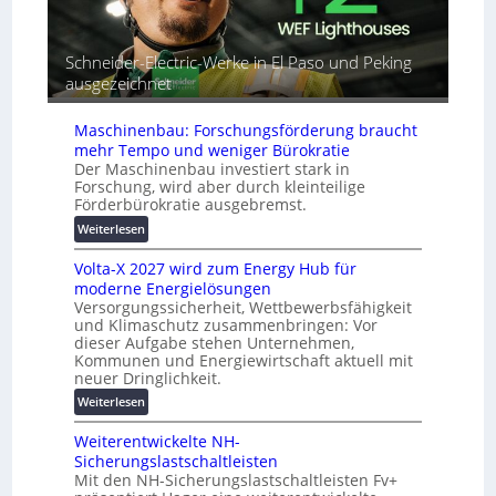
e
l
o
t
r
m
G
e
a
Schneider-Electric-Werke in El Paso und Peking
e
i
t
ausgezeichnet
r
h
i
ä
e
s
Maschinenbau: Forschungsförderung braucht
t
i
mehr Tempo und weniger Bürokratie
e
e
Der Maschinenbau investiert stark in
s
r
Forschung, wird aber durch kleinteilige
c
u
Förderbürokratie ausgebremst.
h
n
:
Weiterlesen
u
g
M
t
s
Volta-X 2027 wird zum Energy Hub für
a
z
l
moderne Energielösungen
s
u
ö
Versorgungssicherheit, Wettbewerbsfähigkeit
c
n
s
und Klimaschutz zusammenbringen: Vor
h
d
u
dieser Aufgabe stehen Unternehmen,
i
d
n
Kommunen und Energiewirtschaft aktuell mit
n
i
neuer Dringlichkeit.
g
e
g
e
:
Weiterlesen
n
i
n
V
b
t
Weiterentwickelte NH-
o
a
a
Sicherungslastschaltleisten
l
u
l
Mit den NH-Sicherungslastschaltleisten Fv+
t
:
e