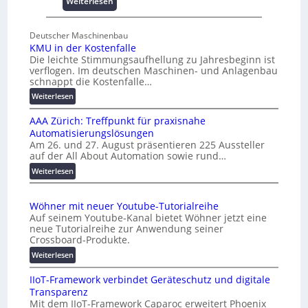
:
Weiterlesen
e
U
s
n
c
Deutscher Maschinenbau
i
h
KMU in der Kostenfalle
v
Die leichte Stimmungsaufhellung zu Jahresbeginn ist
a
e
verflogen. Im deutschen Maschinen- und Anlagenbau
f
r
schnappt die Kostenfalle…
f
s
:
Weiterlesen
e
a
K
n
l
AAA Zürich: Treffpunkt für praxisnahe
M
A
Automatisierungslösungen
U
u
Am 26. und 27. August präsentieren 225 Aussteller
i
auf der All About Automation sowie rund…
t
n
o
d
:
Weiterlesen
e
A
m
r
A
a
Wöhner mit neuer Youtube-Tutorialreihe
K
A
t
Auf seinem Youtube-Kanal bietet Wöhner jetzt eine
o
Z
i
neue Tutorialreihe zur Anwendung seiner
s
ü
o
Crossboard-Produkte.
t
r
n
:
Weiterlesen
e
i
.
W
n
c
O
IIoT-Framework verbindet Geräteschutz und digitale
ö
f
h
r
Transparenz
h
a
:
g
Mit dem IIoT-Framework Caparoc erweitert Phoenix
n
l
T