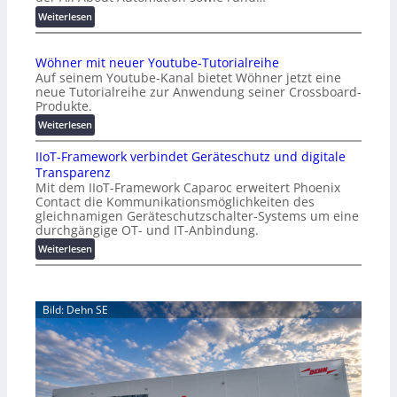
d
:
Weiterlesen
e
A
r
A
Wöhner mit neuer Youtube-Tutorialreihe
K
A
Auf seinem Youtube-Kanal bietet Wöhner jetzt eine
o
Z
neue Tutorialreihe zur Anwendung seiner Crossboard-
s
ü
Produkte.
t
r
:
Weiterlesen
e
i
W
n
c
IIoT-Framework verbindet Geräteschutz und digitale
ö
f
h
Transparenz
h
a
:
Mit dem IIoT-Framework Caparoc erweitert Phoenix
n
l
T
Contact die Kommunikationsmöglichkeiten des
e
l
r
gleichnamigen Geräteschutzschalter-Systems um eine
r
e
e
durchgängige OT- und IT-Anbindung.
m
f
:
Weiterlesen
i
f
I
t
p
I
n
u
o
e
n
Bild: Dehn SE
T
u
k
-
e
t
F
r
f
r
Y
ü
a
o
r
m
u