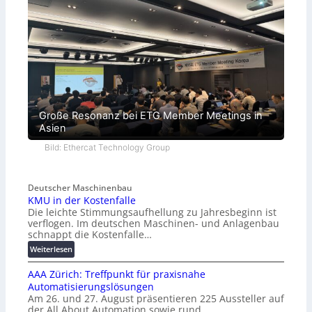
Große Resonanz bei ETG Member Meetings in
Asien
Bild: Ethercat Technology Group
Deutscher Maschinenbau
KMU in der Kostenfalle
Die leichte Stimmungsaufhellung zu Jahresbeginn ist
verflogen. Im deutschen Maschinen- und Anlagenbau
schnappt die Kostenfalle…
:
Weiterlesen
K
AAA Zürich: Treffpunkt für praxisnahe
M
Automatisierungslösungen
U
Am 26. und 27. August präsentieren 225 Aussteller auf
i
der All About Automation sowie rund…
n