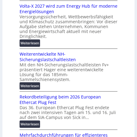
M
s
z
Volta-X 2027 wird zum Energy Hub für moderne
a
l
u
Energielösungen
s
ö
n
Versorgungssicherheit, Wettbewerbsfähigkeit
c
s
d
und Klimaschutz zusammenbringen: Vor dieser
h
u
Aufgabe stehen Unternehmen, Kommunen
d
i
n
und Energiewirtschaft aktuell mit neuer
i
n
g
Dringlichkeit.
g
e
e
:
i
Weiterlesen
n
n
V
t
b
Weiterentwickelte NH-
o
a
a
Sicherungslastschaltleisten
l
l
u
Mit den NH-Sicherungslastschaltleisten Fv+
t
e
:
präsentiert Hager eine weiterentwickelte
a
T
F
Lösung für das 185mm-
-
r
o
Sammelschienensystem.
X
a
r
:
Weiterlesen
2
n
s
W
0
s
c
Rekordbeteiligung beim 2026 European
e
2
p
h
Ethercat Plug Fest
i
7
a
u
Das 36. European Ethercat Plug Fest endete
t
w
r
n
nach zwei intensiven Tagen am 15. und 16. Juli
e
i
e
g
auf dem SIA-Campus von Sick in…
r
r
n
s
:
Weiterlesen
e
d
z
f
R
n
z
ö
Mehrfachdurchführungen für effizienteres
e
t
u