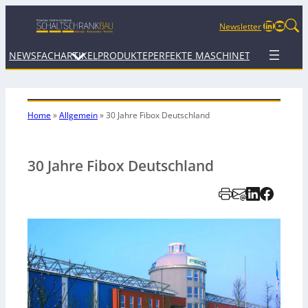
LinkedIn
YouTu
Newsletter
NEWS
FACHARTIKEL
PRODUKTE
PERFEKTE MASCHINE
TERMINE
WEB
Home
»
Allgemein
»
30 Jahre Fibox Deutschland
30 Jahre Fibox Deutschland