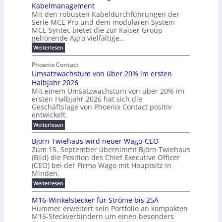
r
Kabelmanagement
k
w
m
d
Mit den robusten Kabeldurchführungen der
o
i
E
e
Serie MCE Pro und dem modularen System
r
c
n
r
MCE Syntec bietet die zur Kaiser Group
d
k
e
gehörende Agro vielfältige…
u
b
e
r
n
:
Weiterlesen
e
l
g
M
g
t
t
e
y
b
Phoenix Contact
e
h
e
H
Umsatzwachstum von über 20% im ersten
r
r
i
N
u
Halbjahr 2026
f
a
l
H
b
a
Mit einem Umsatzwachstum von über 20% im
u
i
-
c
f
ersten Halbjahr 2026 hat sich die
c
h
g
S
Geschäftslage von Phoenix Contact positiv
ü
h
d
u
i
entwickelt.
r
u
t
n
c
r
m
:
Weiterlesen
m
g
c
h
U
o
e
h
m
b
e
Björn Twiehaus wird neuer Wago-CEO
d
f
h
s
e
Zum 15. September übernimmt Björn Twiehaus
r
e
ü
a
r
(Bild) die Position des Chief Executive Officer
i
u
h
t
r
T
(CEO) bei der Firma Wago mit Hauptsitz in
r
z
m
n
n
e
u
Minden.
w
2
g
e
n
a
m
:
Weiterlesen
0
s
g
E
c
p
B
2
e
l
h
n
j
o
M16-Winkelstecker für Ströme bis 25A
n
s
6
a
ö
e
f
u
t
Hummer erweitert sein Portfolio an kompakten
E
r
s
r
ü
u
M16-Steckverbindern um einen besonders
n
n
u
t
r
m
g