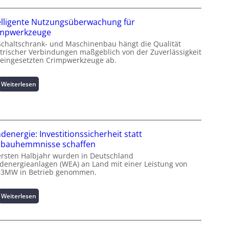
r
z
elligente Nutzungsüberwachung für
i
impwerkzeuge
n
Schaltschrank- und Maschinenbau hängt die Qualität
f
ktrischer Verbindungen maßgeblich von der Zuverlässigkeit
o
 eingesetzten Crimpwerkzeuge ab.
r
m
a
:
Weiterlesen
t
I
i
n
o
t
n
e
z
l
denergie: Investitionssicherheit statt
u
l
bauhemmnisse schaffen
m
i
ersten Halbjahr wurden in Deutschland
L
g
denergieanlagen (WEA) an Land mit einer Leistung von
a
e
63MW in Betrieb genommen.
s
n
t
t
:
Weiterlesen
s
e
W
p
N
i
i
u
n
t