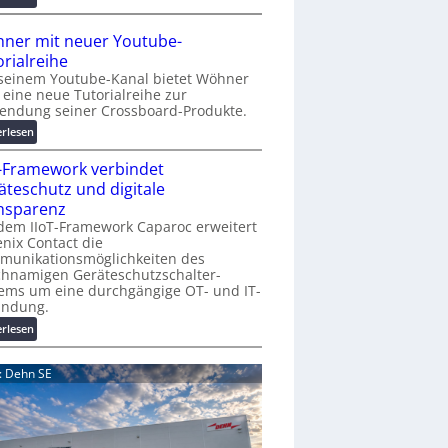
r
A
K
A
ner mit neuer Youtube-
o
A
orialreihe
s
Z
seinem Youtube-Kanal bietet Wöhner
t
ü
t eine neue Tutorialreihe zur
e
r
endung seiner Crossboard-Produkte.
n
i
:
erlesen
f
c
W
a
h
T-Framework verbindet
ö
l
:
h
äteschutz und digitale
l
T
n
nsparenz
e
r
e
dem IIoT-Framework Caparoc erweitert
e
r
nix Contact die
f
munikationsmöglichkeiten des
m
f
chnamigen Geräteschutzschalter-
i
p
ems um eine durchgängige OT- und IT-
t
u
indung.
n
n
:
erlesen
e
k
I
u
t
I
e
d: Dehn SE
f
o
r
ü
T
Y
r
-
o
p
F
u
r