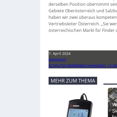
derselben Position übernimmt sein 
Gebiete Oberösterreich und Salzb
haben wir zwei überaus kompetente
Vertriebsleiter Österreich. „Sie w
österreichischen Markt für Finder
7. April 2024
Allgemein
SCHALTSCHRANKBAU Newsletter 12 20
MEHR ZUM THEMA
We
Si