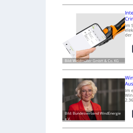
Int
Cr
Im 
ele
der
Bild: Weidmüller GmbH & Co. KG
Win
Aus
Im 
Win
2.3
Bild: Bundesverband WindEnergie
e.V.