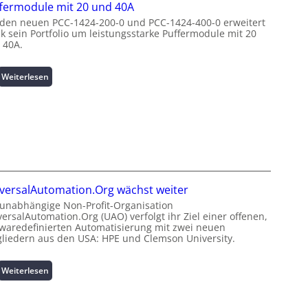
t
fermodule mit 20 und 40A
d
z
z
e
 den neuen PCC-1424-200-0 und PCC-1424-400-0 erweitert
e
u
ck sein Portfolio um leistungsstarke Puffermodule mit 20
n
n
n
 40A.
e
m
g
r
a
s
g
:
Weiterlesen
n
ü
i
P
a
b
e
u
g
e
:
f
e
r
I
f
m
w
n
e
e
a
v
r
n
c
e
m
t
h
s
o
h
u
versalAutomation.Org wächst weiter
t
d
o
n
i
 unabhängige Non-Profit-Organisation
u
c
g
ersalAutomation.Org (UAO) verfolgt ihr Ziel einer offenen,
t
l
h
f
twaredefinierten Automatisierung mit zwei neuen
i
e
-
ü
gliedern aus den USA: HPE und Clemson University.
o
m
p
r
n
i
e
C
s
:
Weiterlesen
t
r
r
s
U
2
f
i
i
n
0
o
m
c