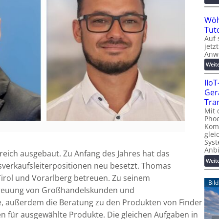
Wöh
Tut
Auf 
jetz
Anw
Weit
IIo
Ger
Tra
Mit 
Phoe
Kom
glei
Syst
Anb
rreich ausgebaut. Zu Anfang des Jahres hat das
Weit
verkaufsleiterpositionen neu besetzt. Thomas
e Tirol und Vorarlberg betreuen. Zu seinem
Bil
treuung von Großhandelskunden und
ie, außerdem die Beratung zu den Produkten von Finder
n für ausgewählte Produkte. Die gleichen Aufgaben in