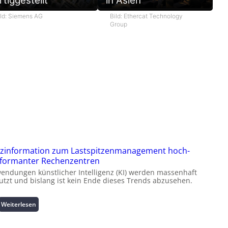
rtiggestellt
in Asien
ild: Siemens AG
Bild: Ethercat Technology
Group
zinformation zum Lastspitzenmanagement hoch-
formanter Rechenzentren
endungen künstlicher Intelligenz (KI) werden massenhaft
utzt und bislang ist kein Ende dieses Trends abzusehen.
:
Weiterlesen
K
u