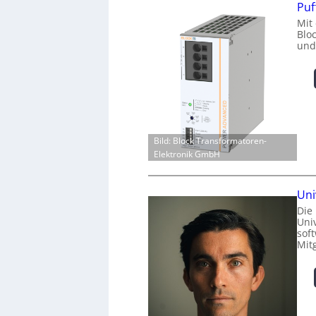
Puf
Mit
Blo
und
Bild: Block Transformatoren-
Elektronik GmbH
Uni
Die
Univ
sof
Mit