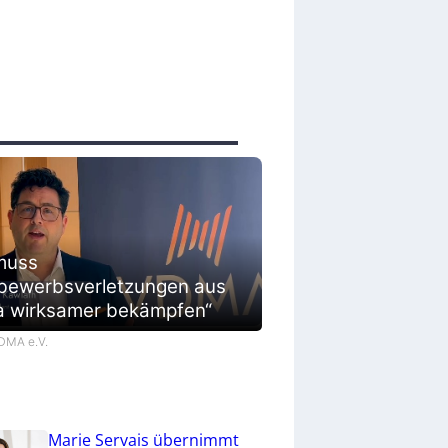
muss
bewerbsverletzungen aus
a wirksamer bekämpfen“
VDMA e.V.
Marie Servais übernimmt