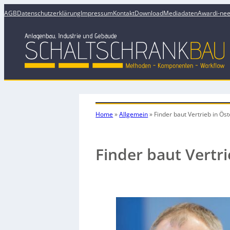
AGB
Datenschutzerklärung
Impressum
Kontakt
Download
Mediadaten
Award
i-ne
Home
»
Allgemein
»
Finder baut Vertrieb in Ös
Finder baut Vertri