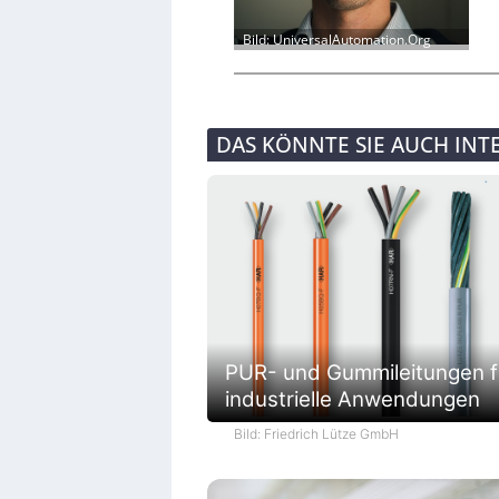
Bild: UniversalAutomation.Org
DAS KÖNNTE SIE AUCH INT
PUR- und Gummileitungen f
industrielle Anwendungen
Bild: Friedrich Lütze GmbH