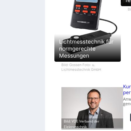
fe
B
Lichtmesstechnik für
normgerechte
Messungen
Bild: Gossen Foto- u.
Lichtmesstechnik GmbH
Kur
per
Anw
gen
Bild: VDE Verband der
Elektrotechnik