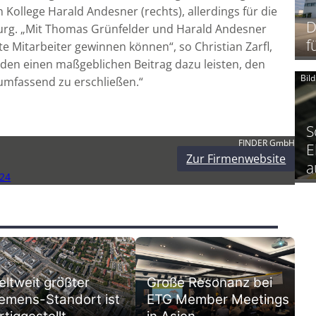
Kollege Harald Andesner (rechts), allerdings für die
D
urg. „Mit Thomas Grünfelder und Harald Andesner
f
 Mitarbeiter gewinnen können“, so Christian Zarfl,
erden einen maßgeblichen Beitrag dazu leisten, den
Bil
 umfassend zu erschließen.“
S
FINDER GmbH
E
Zur Firmenwebsite
a
24
ltweit größter
Große Resonanz bei
emens-Standort ist
ETG Member Meetings