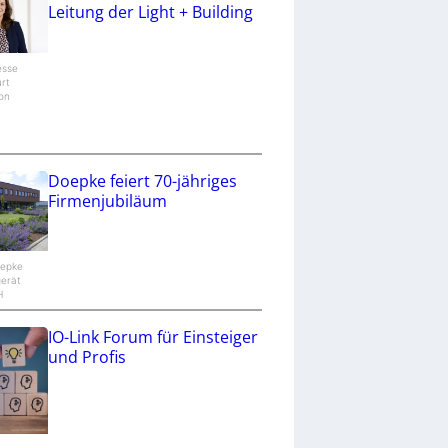
Leitung der Light + Building
esse
urt
ion
/
Doepke feiert 70-jähriges
Firmenjubiläum
oepke
gerät
H
IO-Link Forum für Einsteiger
und Profis