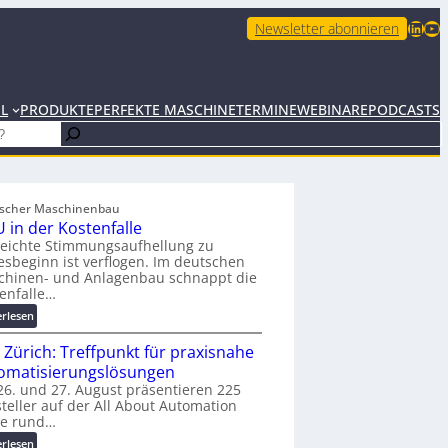
LinkedIn
YouTube
Newsletter abonnieren
EL
PRODUKTE
PERFEKTE MASCHINE
TERMINE
WEBINARE
PODCASTS
scher Maschinenbau
 in der Kostenfalle
leichte Stimmungsaufhellung zu
esbeginn ist verflogen. Im deutschen
chinen- und Anlagenbau schnappt die
enfalle…
:
erlesen
K
 Zürich: Treffpunkt für praxisnahe
M
U
omatisierungslösungen
i
6. und 27. August präsentieren 225
teller auf der All About Automation
n
ie rund…
d
e
:
erlesen