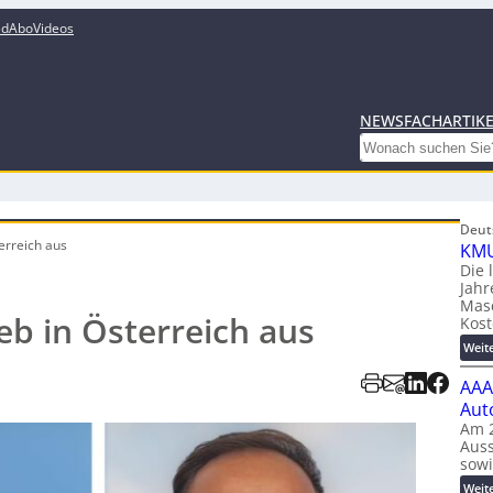
ed
Abo
Videos
NEWS
FACHARTIK
Search
Deut
terreich aus
KMU
Die 
Jahr
Mas
eb in Österreich aus
Kost
Weit
AAA
Aut
Am 2
Auss
sow
Weit