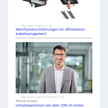
Bild: Kaiser GmbH & Co. KG
Mehrfachdurchführungen für effizienteres
Kabelmanagement
Bild: Phoenix Contact GmbH & Co. KG
Phoenix Contact
Umsatzwachstum von über 20% im ersten