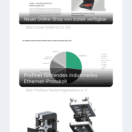
Neuer Online-Shop von Icotek verfügbar
Bild: Icotek GmbH & Co. KG
Profinet führendes industrielles
Ethernet-Protokoll
Bild: Profibus Nutzerorganisation e. V.