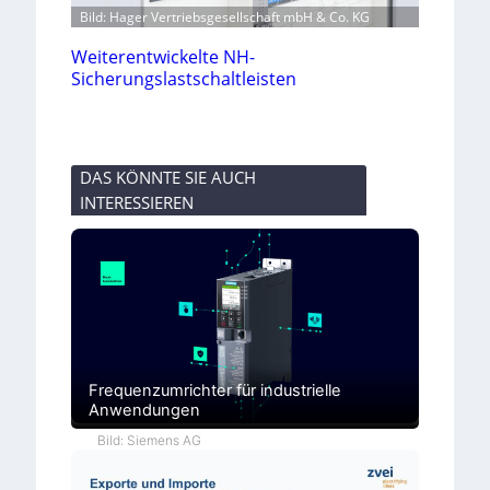
Bild: Hager Vertriebsgesellschaft mbH & Co. KG
Weiterentwickelte NH-
Sicherungslastschaltleisten
DAS KÖNNTE SIE AUCH
INTERESSIEREN
Frequenzumrichter für industrielle
Anwendungen
Bild: Siemens AG