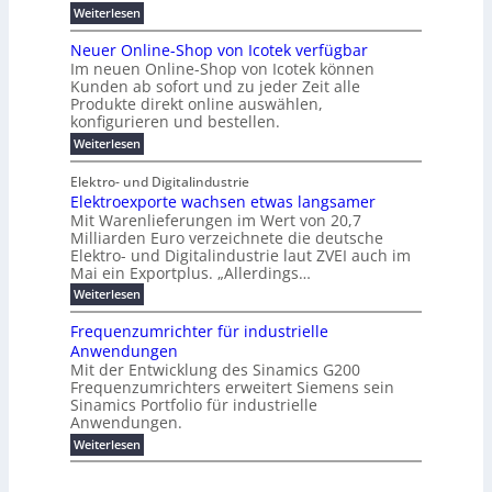
e
B
e
i
h
i
d
:
Weiterlesen
e
l
s
m
ü
n
P
e
s
s
K
n
e
r
e
r
t
Neuer Online-Shop von Icotek verfügbar
r
a
t
r
u
o
o
e
b
s
Im neuen Online-Shop von Icotek können
c
e
e
f
c
e
k
t
Kunden ab sofort und zu jeder Zeit alle
a
r
i
n
k
l
e
r
Produkte direkt online auswählen,
W
n
t
e
m
n
a
konfigurieren und bestellen.
a
e
r
a
H
P
g
t
f
t
n
:
a
Weiterlesen
l
o
f
ü
a
N
l
i
-
ü
u
r
g
e
b
e
Elektro- und Digitalindustrie
C
h
S
g
e
u
j
E
r
Elektroexporte wachsen etwas langsamer
t
m
e
a
F
O
e
r
Mit Warenlieferungen im Wert von 20,7
e
r
h
e
n
ö
n
O
r
Milliarden Euro verzeichnete die deutsche
d
s
m
t
n
2
Elektro- und Digitalindustrie laut ZVEI auch im
e
e
l
0
t
Mai ein Exportplus. „Allerdings…
s
b
i
2
i
i
:
Weiterlesen
n
6
n
s
E
e
d
2
l
-
Frequenzumrichter für industrielle
u
5
e
S
Anwendungen
s
A
k
h
t
Mit der Entwicklung des Sinamics G200
t
o
r
Frequenzumrichters erweitert Siemens sein
r
p
i
o
Sinamics Portfolio für industrielle
v
e
e
o
Anwendungen.
l
x
n
l
:
Weiterlesen
p
I
e
F
o
c
s
r
r
o
E
e