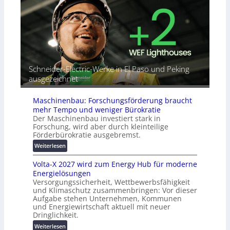
b
o
e
i
r
A
n
i
u
d
a
t
e
l
o
t
r
m
G
e
a
Schneider-Electric-Werke in El Paso und Peking
e
i
t
ausgezeichnet
r
h
i
ä
e
s
t
Maschinenbau: Forschungsförderung braucht
i
e
mehr Tempo und weniger Bürokratie
e
s
Der Maschinenbau investiert stark in
r
c
Forschung, wird aber durch kleinteilige
u
h
Förderbürokratie ausgebremst.
n
u
:
Weiterlesen
g
t
M
s
z
Volta-X 2027 wird zum Energy Hub für moderne
a
l
u
Energielösungen
s
ö
n
Versorgungssicherheit, Wettbewerbsfähigkeit
c
s
d
und Klimaschutz zusammenbringen: Vor dieser
h
u
Aufgabe stehen Unternehmen, Kommunen
d
i
n
und Energiewirtschaft aktuell mit neuer
i
n
g
Dringlichkeit.
g
e
e
:
i
Weiterlesen
n
n