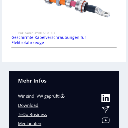
Bild: Kaiser GmbH & Co. KG
Geschirmte Kabelverschraubungen für
Elektrofahrzeuge
Mehr Infos
Wir sind IVW geprüft!
Download
TeDo Business
Mediadaten