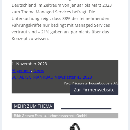
Deutschland im Zeitraum von Januar bis März 2023
zum Thema Managed Services befragt. Die
Untersuchung zeigt, dass 38% der teilnehmenden
Führungskräfte nur bedingt mit Managed Services
vertraut sind – 21% gaben an, gar nichts über das
Konzept zu wissen.
1. November 2023
Allgemein
,
News
SCHALTSCHRANKBAU Newsletter 43 2023
PwC PricewaterhouseCoopers AG
Zur Firmenwebsite
MEHR ZUM THEMA
Bild: Gossen Foto- u. Lichtmesstechnik GmbH