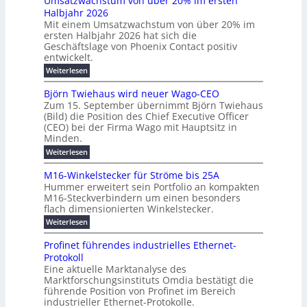
Umsatzwachstum von über 20% im ersten
r
i
N
u
Halbjahr 2026
f
a
l
H
b
a
Mit einem Umsatzwachstum von über 20% im
u
i
-
c
f
ersten Halbjahr 2026 hat sich die
c
h
g
S
Geschäftslage von Phoenix Contact positiv
ü
h
d
u
i
entwickelt.
r
u
t
n
c
r
m
:
Weiterlesen
m
g
c
h
U
o
e
h
m
b
e
Björn Twiehaus wird neuer Wago-CEO
d
f
h
s
e
Zum 15. September übernimmt Björn Twiehaus
r
e
ü
a
r
(Bild) die Position des Chief Executive Officer
i
u
h
t
r
T
(CEO) bei der Firma Wago mit Hauptsitz in
r
z
m
n
n
e
u
Minden.
w
2
g
e
n
a
m
:
Weiterlesen
0
s
g
E
c
p
B
2
e
l
h
n
j
o
M16-Winkelstecker für Ströme bis 25A
n
s
6
a
ö
e
f
u
t
Hummer erweitert sein Portfolio an kompakten
E
r
s
r
ü
u
M16-Steckverbindern um einen besonders
n
n
u
t
r
m
g
flach dimensionierten Winkelstecker.
T
d
e
v
r
s
i
w
:
w
Weiterlesen
ff
o
o
c
i
e
M
i
n
e
e
p
h
1
z
l
ü
Profinet führendes industrielles Ethernet-
n
h
6
e
i
a
b
ö
Protokoll
a
i
-
e
e
a
l
u
s
Eine aktuelle Marktanalyse des
W
n
g
r
n
s
t
Marktforschungsinstituts Omdia bestätigt die
i
u
t
2
e
w
E
n
l
führende Position von Profinet im Bereich
e
0
n
i
r
k
r
%
t
industrieller Ethernet-Protokolle.
e
g
r