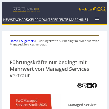
LinkedIn
YouTu
Newsletter
NEWS
FACHARTIKEL
PRODUKTE
PERFEKTE MASCHINE
TERMINE
WEB
Home
»
Allgemein
»
Führungskräfte nur bedingt mit Mehrwert von
Managed Services vertraut
Führungskräfte nur bedingt mit
Mehrwert von Managed Services
vertraut
Managed Services