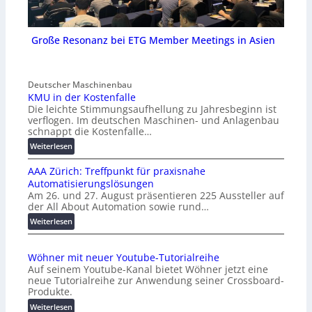
Große Resonanz bei ETG Member Meetings in Asien
Deutscher Maschinenbau
KMU in der Kostenfalle
Die leichte Stimmungsaufhellung zu Jahresbeginn ist
verflogen. Im deutschen Maschinen- und Anlagenbau
schnappt die Kostenfalle…
:
Weiterlesen
K
AAA Zürich: Treffpunkt für praxisnahe
M
Automatisierungslösungen
U
Am 26. und 27. August präsentieren 225 Aussteller auf
i
der All About Automation sowie rund…
n
d
:
Weiterlesen
e
A
r
A
Wöhner mit neuer Youtube-Tutorialreihe
K
A
Auf seinem Youtube-Kanal bietet Wöhner jetzt eine
o
Z
neue Tutorialreihe zur Anwendung seiner Crossboard-
s
ü
Produkte.
t
r
:
Weiterlesen
e
i