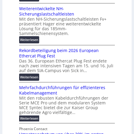
V
t
b
Weiterentwickelte NH-
o
a
a
Sicherungslastschaltleisten
l
l
u
Mit den NH-Sicherungslastschaltleisten Fv+
t
e
:
präsentiert Hager eine weiterentwickelte
a
T
F
Lösung für das 185mm-
-
r
o
Sammelschienensystem.
X
a
r
:
Weiterlesen
2
n
s
W
0
s
c
Rekordbeteiligung beim 2026 European
e
2
p
h
Ethercat Plug Fest
i
7
a
u
Das 36. European Ethercat Plug Fest endete
t
w
r
n
nach zwei intensiven Tagen am 15. und 16. Juli
e
i
e
g
auf dem SIA-Campus von Sick in…
r
r
n
s
:
Weiterlesen
e
d
z
f
R
n
z
ö
Mehrfachdurchführungen für effizienteres
e
t
u
r
Kabelmanagement
k
w
m
d
Mit den robusten Kabeldurchführungen der
o
i
E
e
Serie MCE Pro und dem modularen System
r
c
n
r
MCE Syntec bietet die zur Kaiser Group
d
k
e
gehörende Agro vielfältige…
u
b
e
r
n
:
Weiterlesen
e
l
g
M
g
t
t
e
y
b
Phoenix Contact
e
h
e
H
r