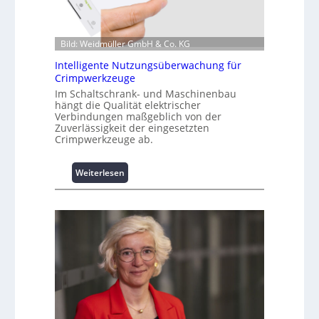
t
i
o
Bild: Weidmüller GmbH & Co. KG
n
z
Intelligente Nutzungsüberwachung für
u
Crimpwerkzeuge
m
Im Schaltschrank- und Maschinenbau
L
hängt die Qualität elektrischer
Verbindungen maßgeblich von der
a
Zuverlässigkeit der eingesetzten
s
Crimpwerkzeuge ab.
t
s
p
:
Weiterlesen
i
I
t
n
z
t
e
e
n
l
m
l
a
i
n
g
a
e
g
n
e