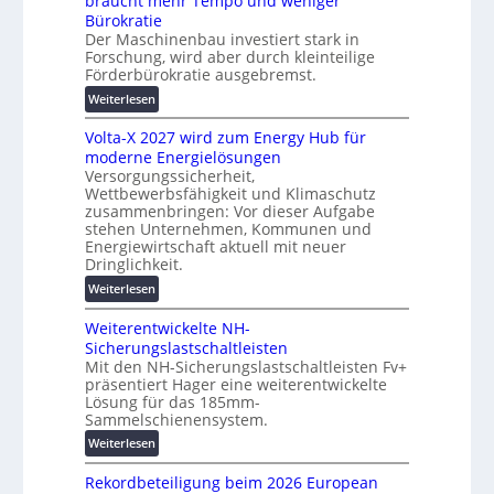
braucht mehr Tempo und weniger
t
e
Bürokratie
e
r
Der Maschinenbau investiert stark in
s
u
Forschung, wird aber durch kleinteilige
c
Förderbürokratie ausgebremst.
n
h
g
:
Weiterlesen
u
s
M
t
l
Volta-X 2027 wird zum Energy Hub für
a
z
ö
moderne Energielösungen
s
u
s
Versorgungssicherheit,
c
n
Wettbewerbsfähigkeit und Klimaschutz
u
h
d
zusammenbringen: Vor dieser Aufgabe
n
i
d
stehen Unternehmen, Kommunen und
g
n
i
Energiewirtschaft aktuell mit neuer
e
e
g
Dringlichkeit.
n
n
i
:
Weiterlesen
b
t
V
a
a
Weiterentwickelte NH-
o
u
l
Sicherungslastschaltleisten
l
:
e
Mit den NH-Sicherungslastschaltleisten Fv+
t
F
T
präsentiert Hager eine weiterentwickelte
a
o
Lösung für das 185mm-
r
-
r
Sammelschienensystem.
a
X
s
n
:
Weiterlesen
2
c
s
W
0
h
p
Rekordbeteiligung beim 2026 European
e
2