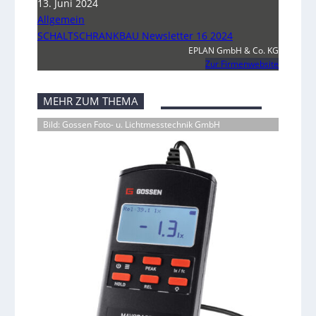
13. Juni 2024
Allgemein
SCHALTSCHRANKBAU Newsletter 16 2024
EPLAN GmbH & Co. KG
Zur Firmenwebsite
MEHR ZUM THEMA
Bild: Gossen Foto- u. Lichtmesstechnik GmbH