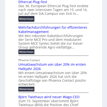
u
a
Ethercat Plug Fest
i
7
n
Das 36. European Ethercat Plug Fest endete
r
t
w
g
nach zwei intensiven Tagen am 15. und 16.
e
e
i
s
Juli auf dem SIA-Campus von Sick in…
n
r
r
f
z
:
Weiterlesen
e
d
ö
R
n
z
r
Mehrfachdurchführungen für effizienteres
e
t
u
d
Kabelmanagement
k
w
m
e
Mit den robusten Kabeldurchführungen
o
i
E
r
der Serie MCE Pro und dem modularen
r
c
n
System MCE Syntec bietet die zur Kaiser
u
d
k
e
Group gehörende Agro vielfältige…
n
b
e
r
:
g
Weiterlesen
e
l
g
M
b
t
t
e
y
Phoenix Contact
r
e
h
e
H
Umsatzwachstum von über 20% im ersten
a
r
i
N
u
Halbjahr 2026
f
u
l
H
b
a
Mit einem Umsatzwachstum von über 20%
c
i
-
c
f
im ersten Halbjahr 2026 hat sich die
h
h
g
S
Geschäftslage von Phoenix Contact positiv
ü
d
t
u
i
entwickelt.
r
u
m
n
c
r
m
:
Weiterlesen
e
g
c
h
U
o
h
h
m
b
e
Björn Twiehaus wird neuer Wago-CEO
d
f
s
r
e
Zum 15. September übernimmt Björn
r
e
ü
a
T
Twiehaus (Bild) die Position des Chief
i
u
h
t
r