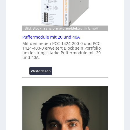
I
c
C
n
h
r
v
e
i
e
n
m
s
z
p
t
Bild: Block Transformatoren-Elektronik GmbH
e
w
i
n
e
Puffermodule mit 20 und 40A
t
t
r
Mit den neuen PCC-1424-200-0 und PCC-
i
r
k
1424-400-0 erweitert Block sein Portfolio
o
e
um leistungsstarke Puffermodule mit 20
z
n
und 40A.
n
e
s
u
s
g
:
Weiterlesen
i
e
P
c
u
h
f
e
f
r
e
h
r
e
m
i
o
t
d
s
u
t