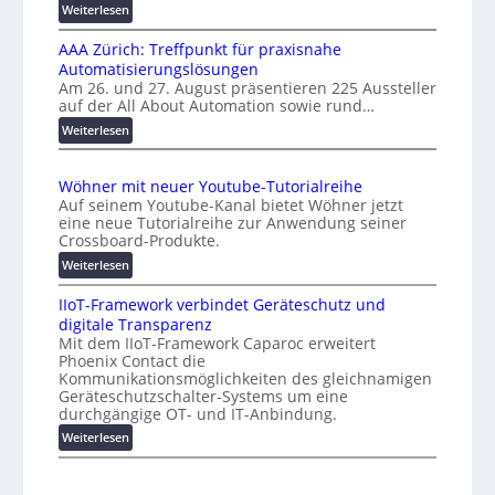
s
:
Weiterlesen
e
a
K
n
l
AAA Zürich: Treffpunkt für praxisnahe
M
A
Automatisierungslösungen
U
u
Am 26. und 27. August präsentieren 225 Aussteller
i
auf der All About Automation sowie rund…
t
n
o
d
:
Weiterlesen
e
A
m
r
A
a
Wöhner mit neuer Youtube-Tutorialreihe
K
A
t
Auf seinem Youtube-Kanal bietet Wöhner jetzt
o
Z
i
eine neue Tutorialreihe zur Anwendung seiner
s
ü
o
Crossboard-Produkte.
t
r
n
:
Weiterlesen
e
i
.
W
n
c
O
IIoT-Framework verbindet Geräteschutz und
ö
f
h
r
digitale Transparenz
h
a
:
g
Mit dem IIoT-Framework Caparoc erweitert
n
l
T
w
Phoenix Contact die
e
l
r
Kommunikationsmöglichkeiten des gleichnamigen
ä
r
e
e
Geräteschutzschalter-Systems um eine
c
m
f
durchgängige OT- und IT-Anbindung.
h
i
f
:
Weiterlesen
s
t
p
I
n
t
u
I
e
w
n