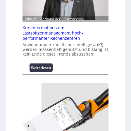
Bild: VDE Verband der Elektrotechnik
Kurzinformation zum
Lastspitzenmanagement hoch-
performanter Rechenzentren
Anwendungen künstlicher Intelligenz (KI)
werden massenhaft genutzt und bislang ist
kein Ende dieses Trends abzusehen.
:
Weiterlesen
K
u
r
z
i
n
f
o
r
m
a