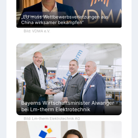
„EU muss Wettbewerbsverletzungen aus
China wirksamer bekämpfen“
Bild: VDMA e.V.
Bayerns Wirtschaftsminister Aiwanger
bei Lm-therm Elektrotechnik
Bild: Lm-therm Elektrotechnik AG