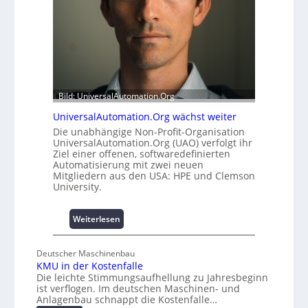
l
a
e
t
m
t
i
A
t
u
2
s
0
b
u
Bild: UniversalAutomation.Org
a
n
u
UniversalAutomation.Org wächst weiter
d
h
Die unabhängige Non-Profit-Organisation
4
e
UniversalAutomation.Org (UAO) verfolgt ihr
0
m
Ziel einer offenen, softwaredefinierten
A
m
Automatisierung mit zwei neuen
Mitgliedern aus den USA: HPE und Clemson
n
University.
i
s
s
:
Weiterlesen
e
U
s
n
Deutscher Maschinenbau
c
i
KMU in der Kostenfalle
h
v
Die leichte Stimmungsaufhellung zu Jahresbeginn
a
e
ist verflogen. Im deutschen Maschinen- und
f
r
Anlagenbau schnappt die Kostenfalle…
f