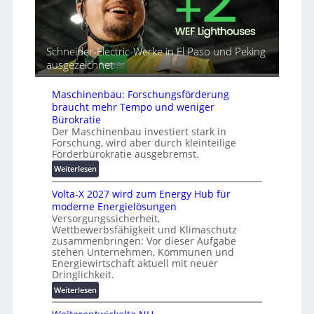
n
i
u
d
a
t
e
l
o
t
r
m
Schneider-Electric-Werke in El Paso und Peking
G
e
a
ausgezeichnet
e
i
t
r
h
i
ä
Maschinenbau: Forschungsförderung
e
s
t
braucht mehr Tempo und weniger
i
e
Bürokratie
e
s
Der Maschinenbau investiert stark in
r
Forschung, wird aber durch kleinteilige
c
u
Förderbürokratie ausgebremst.
h
n
u
:
Weiterlesen
g
t
M
s
z
Volta-X 2027 wird zum Energy Hub für
a
l
u
moderne Energielösungen
s
ö
Versorgungssicherheit,
n
c
s
Wettbewerbsfähigkeit und Klimaschutz
d
h
u
zusammenbringen: Vor dieser Aufgabe
d
i
n
stehen Unternehmen, Kommunen und
i
n
g
Energiewirtschaft aktuell mit neuer
g
e
e
Dringlichkeit.
i
n
n
:
Weiterlesen
t
b
V
a
a