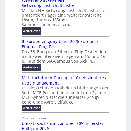
Weiterentwickelte NH-
o
l
u
Sicherungslastschaltleisten
l
e
:
Mit den NH-Sicherungslastschaltleisten Fv+
t
T
F
präsentiert Hager eine weiterentwickelte
a
r
o
Lösung für das 185mm-
-
a
r
Sammelschienensystem.
X
n
s
:
Weiterlesen
2
s
c
W
0
p
h
Rekordbeteiligung beim 2026 European
e
2
a
u
Ethercat Plug Fest
i
7
r
n
Das 36. European Ethercat Plug Fest endete
t
w
e
g
nach zwei intensiven Tagen am 15. und 16.
e
i
n
s
Juli auf dem SIA-Campus von Sick in…
r
r
z
f
:
Weiterlesen
e
d
ö
R
n
z
r
Mehrfachdurchführungen für effizienteres
e
t
u
d
Kabelmanagement
k
w
m
e
Mit den robusten Kabeldurchführungen der
o
i
E
r
Serie MCE Pro und dem modularen System
r
c
n
MCE Syntec bietet die zur Kaiser Group
u
d
k
e
gehörende Agro vielfältige…
n
b
e
r
:
g
Weiterlesen
e
l
g
M
b
t
t
e
y
Phoenix Contact
r
e
h
e
H
Umsatzwachstum von über 20% im ersten
a
r
i
N
u
Halbjahr 2026
f
u
l
H