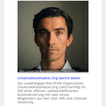
e
f
r
f
h
e
e
r
i
m
t
o
s
d
t
u
a
l
t
e
t
m
A
i
u
t
s
2
b
0
a
u
Bild: UniversalAutomation.Org
u
n
h
UniversalAutomation.Org wächst weiter
d
e
4
Die unabhängige Non-Profit-Organisation
m
UniversalAutomation.Org (UAO) verfolgt ihr
0
Ziel einer offenen, softwaredefinierten
m
A
Automatisierung mit zwei neuen
n
Mitgliedern aus den USA: HPE und Clemson
i
University.
s