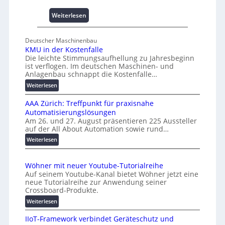
s
:
Weiterlesen
e
U
s
n
c
Deutscher Maschinenbau
i
h
KMU in der Kostenfalle
v
a
Die leichte Stimmungsaufhellung zu Jahresbeginn
e
f
ist verflogen. Im deutschen Maschinen- und
r
f
Anlagenbau schnappt die Kostenfalle…
s
e
:
Weiterlesen
a
n
K
l
AAA Zürich: Treffpunkt für praxisnahe
M
A
Automatisierungslösungen
U
u
Am 26. und 27. August präsentieren 225 Aussteller
i
auf der All About Automation sowie rund…
t
n
o
d
:
Weiterlesen
e
A
m
r
A
a
Wöhner mit neuer Youtube-Tutorialreihe
K
A
t
Auf seinem Youtube-Kanal bietet Wöhner jetzt eine
o
Z
i
neue Tutorialreihe zur Anwendung seiner
s
ü
o
Crossboard-Produkte.
t
r
n
:
Weiterlesen
e
i
.
W
n
c
O
IIoT-Framework verbindet Geräteschutz und
ö
f
h
r