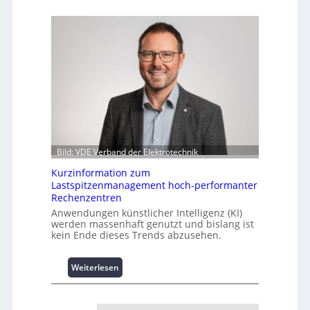
Bild: VDE Verband der Elektrotechnik
Kurzinformation zum
Lastspitzenmanagement hoch-performanter
Rechenzentren
Anwendungen künstlicher Intelligenz (KI)
werden massenhaft genutzt und bislang ist
kein Ende dieses Trends abzusehen.
:
Weiterlesen
K
u
r