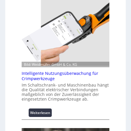
z
i
n
f
o
r
m
a
t
i
o
Bild: Weidmüller GmbH & Co. KG
n
z
Intelligente Nutzungsüberwachung für
u
Crimpwerkzeuge
m
Im Schaltschrank- und Maschinenbau hängt
L
die Qualität elektrischer Verbindungen
a
maßgeblich von der Zuverlässigkeit der
s
eingesetzten Crimpwerkzeuge ab.
t
s
:
Weiterlesen
p
I
i
n
t
t