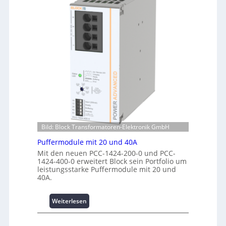
c
m
n
h
a
e
u
n
r
n
t
g
g
e
i
f
r
e
ü
R
:
r
e
I
C
c
n
r
h
v
i
e
e
m
n
s
p
z
t
w
Bild: Block Transformatoren-Elektronik GmbH
e
i
e
n
Puffermodule mit 20 und 40A
t
r
t
i
Mit den neuen PCC-1424-200-0 und PCC-
k
r
1424-400-0 erweitert Block sein Portfolio um
o
z
e
leistungsstarke Puffermodule mit 20 und
n
e
40A.
n
s
u
s
g
i
:
Weiterlesen
e
c
P
h
u