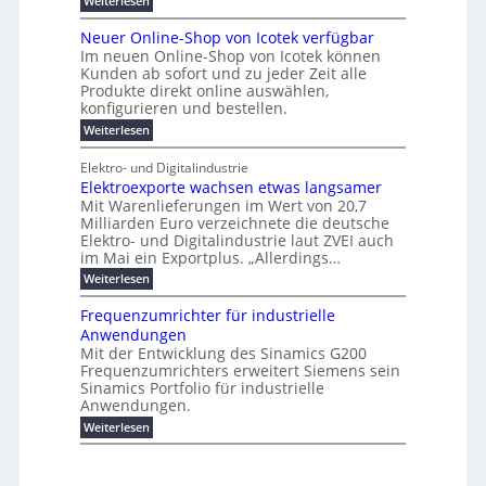
s
Weiterlesen
K
l
n
e
e
o
P
r
a
s
t
r
u
r
k
b
t
Neuer Online-Shop von Icotek verfügbar
s
c
e
e
o
e
e
t
r
Im neuen Online-Shop von Icotek können
a
r
n
f
l
c
e
Kunden ab sofort und zu jeder Zeit alle
a
W
i
t
m
k
n
a
Produkte direkt online auswählen,
t
n
a
e
H
P
g
konfigurieren und bestellen.
e
n
r
i
a
l
o
t
a
f
l
:
Weiterlesen
e
-
u
f
g
ü
b
N
C
ü
g
e
r
j
e
E
Elektro- und Digitalindustrie
h
m
S
a
u
F
O
r
Elektroexporte wachsen etwas langsamer
e
t
h
e
e
e
n
r
r
Mit Warenlieferungen im Wert von 20,7
r
n
s
t
ö
2
O
Milliarden Euro verzeichnete die deutsche
d
m
0
t
n
Elektro- und Digitalindustrie laut ZVEI auch
e
e
2
l
im Mai ein Exportplus. „Allerdings…
s
b
6
i
i
i
:
Weiterlesen
n
n
s
E
e
d
2
l
-
Frequenzumrichter für industrielle
u
5
e
S
Anwendungen
s
A
k
h
t
Mit der Entwicklung des Sinamics G200
t
o
r
Frequenzumrichters erweitert Siemens sein
r
p
i
o
Sinamics Portfolio für industrielle
v
e
e
o
Anwendungen.
l
x
n
l
:
Weiterlesen
p
I
e
F
o
c
s
r
r
o
E
e
t
t
t