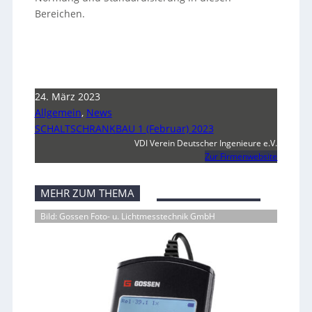
Bereichen.
24. März 2023
Allgemein
,
News
SCHALTSCHRANKBAU 1 (Februar) 2023
VDI Verein Deutscher Ingenieure e.V.
Zur Firmenwebsite
MEHR ZUM THEMA
Bild: Gossen Foto- u. Lichtmesstechnik GmbH