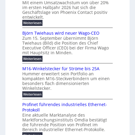
b
a
Mit einem Umsatzwachstum von über 20%
c
i
-
c
f
im ersten Halbjahr 2026 hat sich die
h
h
g
S
Geschäftslage von Phoenix Contact positiv
ü
d
t
u
i
entwickelt.
r
u
m
n
c
r
m
:
Weiterlesen
e
g
c
h
U
o
h
h
m
b
e
Björn Twiehaus wird neuer Wago-CEO
d
f
s
r
e
Zum 15. September übernimmt Björn
r
e
ü
a
T
Twiehaus (Bild) die Position des Chief
i
u
h
t
r
e
Executive Officer (CEO) bei der Firma Wago
r
z
m
n
n
u
m
mit Hauptsitz in Minden.
w
2
g
e
n
a
p
:
Weiterlesen
0
s
g
E
c
B
o
2
e
l
h
n
j
u
M16-Winkelstecker für Ströme bis 25A
n
s
6
a
ö
e
f
t
Hummer erweitert sein Portfolio an
n
E
r
s
r
ü
u
kompakten M16-Steckverbindern um einen
d
n
u
t
r
m
g
besonders flach dimensionierten
T
w
e
v
r
s
i
Winkelstecker.
w
ff
e
o
o
c
i
e
i
:
Weiterlesen
n
n
e
p
h
z
M
l
ü
h
i
e
i
1
a
b
ö
Profinet führendes industrielles Ethernet-
a
g
e
6
e
a
l
u
s
Protokoll
n
-
r
e
n
s
t
Eine aktuelle Marktanalyse des
u
t
W
2
r
w
E
l
Marktforschungsinstituts Omdia bestätigt
e
i
0
n
i
B
r
n
%
t
die führende Position von Profinet im
e
g
r
e
k
ü
i
Bereich industrieller Ethernet-Protokolle.
h
i
d
e
s
e
m
r
n
e
: