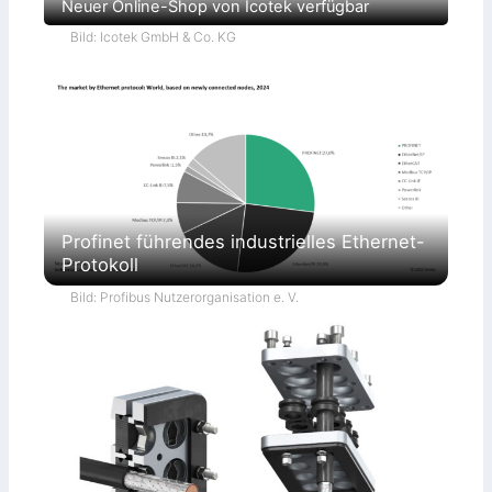
Neuer Online-Shop von Icotek verfügbar
Bild: Icotek GmbH & Co. KG
Profinet führendes industrielles Ethernet-
Protokoll
Bild: Profibus Nutzerorganisation e. V.