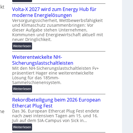
g
M
t
kt
s
Volta-X 2027 wird zum Energy Hub für
a
z
l
s
moderne Energielösungen
u
ö
c
Versorgungssicherheit, Wettbewerbsfähigkeit
n
s
und Klimaschutz zusammenbringen: Vor
h
d
u
dieser Aufgabe stehen Unternehmen,
i
d
n
Kommunen und Energiewirtschaft aktuell mit
n
i
g
neuer Dringlichkeit.
e
g
e
:
Weiterlesen
n
i
n
V
b
t
Weiterentwickelte NH-
o
a
a
l
Sicherungslastschaltleisten
u
l
t
:
Mit den NH-Sicherungslastschaltleisten Fv+
e
präsentiert Hager eine weiterentwickelte
a
F
T
Lösung für das 185mm-
-
o
r
Sammelschienensystem.
X
r
a
2
:
Weiterlesen
s
n
0
W
c
s
Rekordbeteiligung beim 2026 European
2
e
h
p
7
i
Ethercat Plug Fest
u
a
w
t
n
ne
Das 36. European Ethercat Plug Fest endete
r
i
nach zwei intensiven Tagen am 15. und 16.
e
g
e
Juli auf dem SIA-Campus von Sick in…
r
r
s
n
d
e
f
:
z
Weiterlesen
z
n
ö
R