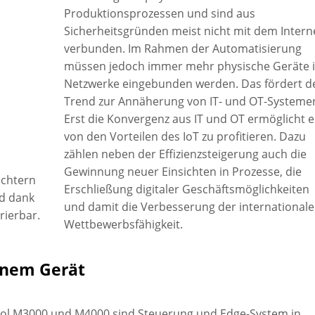
Produktionsprozessen und sind aus
Sicherheitsgründen meist nicht mit dem Intern
verbunden. Im Rahmen der Automatisierung
müssen jedoch immer mehr physische Geräte 
Netzwerke eingebunden werden. Das fördert d
Trend zur Annäherung von IT- und OT-Systeme
Erst die Konvergenz aus IT und OT ermöglicht e
von den Vorteilen des IoT zu profitieren. Dazu
zählen neben der Effizienzsteigerung auch die
Gewinnung neuer Einsichten in Prozesse, die
ichtern
Erschließung digitaler Geschäftsmöglichkeiten
nd dank
und damit die Verbesserung der international
rierbar.
Wettbewerbsfähigkeit.
inem Gerät
ol M3000 und M4000 sind Steuerung und Edge-System in