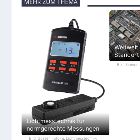
MEHR ZUM THEMA
Weltweit
Standort 
Bild: Siemen
Lichtmesstechnik für
normgerechte Messungen
Bild: Gossen Foto- u. Lichtmesstechnik