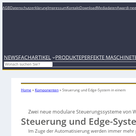
AGB
Datenschutzerklärung
Impressum
Kontakt
Download
Mediadaten
Award
i-ne
NEWS
FACHARTIKEL
PRODUKTE
PERFEKTE MASCHINE
T
Search
Home
»
Komponenten
»
Steuerung und Edge-System in einem
Zwei neue modulare Steuerungssysteme von W
Steuerung und Edge-Syst
Im Zuge der Automatisierung werden immer mehr p