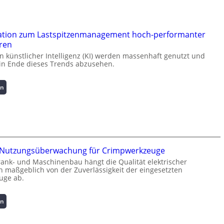
ation zum Lastspitzenmanagement hoch-performanter
ren
künstlicher Intelligenz (KI) werden massenhaft genutzt und
kein Ende dieses Trends abzusehen.
:
en
K
u
r
z
i
n
te Nutzungsüberwachung für Crimpwerkzeuge
f
rank- und Maschinenbau hängt die Qualität elektrischer
o
 maßgeblich von der Zuverlässigkeit der eingesetzten
r
uge ab.
m
a
:
t
en
I
i
n
o