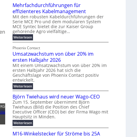
u
t
Mehrfachdurchführungen für
r
e
m
w
d
k
effizienteres Kabelmanagement
E
i
e
o
Mit den robusten Kabeldurchführungen der
n
c
r
Serie MCE Pro und dem modularen System
r
e
k
MCE Syntec bietet die zur Kaiser Group
u
d
gehörende Agro vielfältige…
nen
r
e
n
b
g
l
:
g
Weiterlesen
e
M
y
t
b
t
e
Phoenix Contact
H
e
r
e
h
Umsatzwachstum von über 20% im
u
N
a
i
r
f
b
H
ersten Halbjahr 2026
u
l
a
f
-
c
Mit einem Umsatzwachstum von über 20% im
i
c
ersten Halbjahr 2026 hat sich die
ü
S
h
g
h
Geschäftslage von Phoenix Contact positiv
r
i
d
t
u
entwickelt.
u
m
c
m
n
r
:
Weiterlesen
o
h
e
g
c
U
d
e
h
b
h
m
Björn Twiehaus wird neuer Wago-CEO
f
e
r
r
e
s
ü
Zum 15. September übernimmt Björn
r
u
a
T
i
h
 KG
Twiehaus (Bild) die Position des Chief
t
n
n
e
m
r
Executive Officer (CEO) bei der Firma Wago mit
z
ite
e
g
u
m
2
w
Hauptsitz in Minden.
n
E
s
p
a
0
:
g
Weiterlesen
c
n
l
o
2
B
e
h
e
a
u
6
j
n
M16-Winkelstecker für Ströme bis 25A
s
ö
f
r
s
n
E