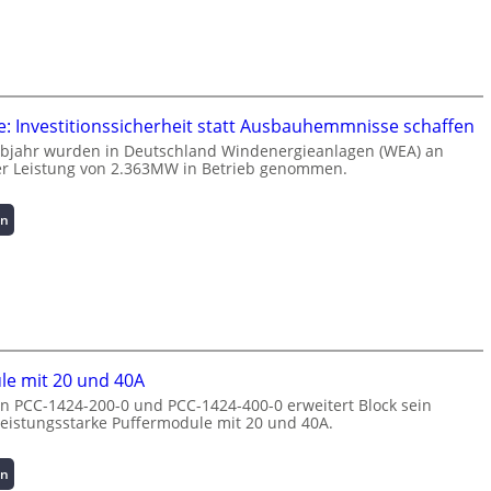
t
n
e
z
l
u
l
m
i
L
g
a
: Investitionssicherheit statt Ausbauhemmnisse schaffen
e
s
lbjahr wurden in Deutschland Windenergieanlagen (WEA) an
n
t
er Leistung von 2.363MW in Betrieb genommen.
t
s
e
p
:
N
en
i
W
u
t
i
t
z
n
z
e
d
u
n
e
n
m
n
g
a
e
s
n
le mit 20 und 40A
r
ü
a
n PCC-1424-200-0 und PCC-1424-400-0 erweitert Block sein
g
b
g
 leistungsstarke Puffermodule mit 20 und 40A.
i
e
e
e
r
m
:
w
e
:
en
I
a
n