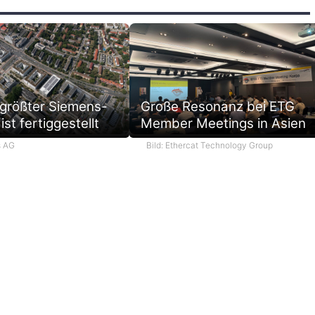
 größter Siemens-
Große Resonanz bei ETG
ist fertiggestellt
Member Meetings in Asien
s AG
Bild: Ethercat Technology Group