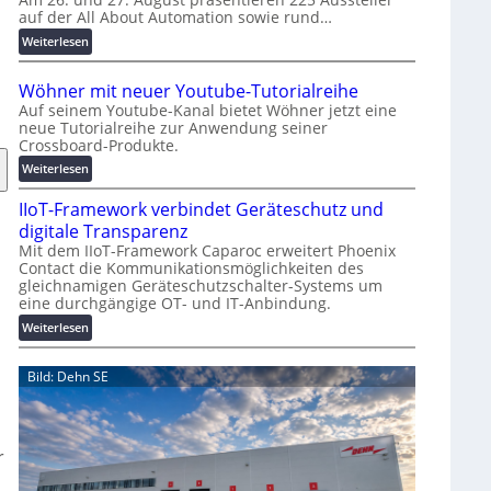
auf der All About Automation sowie rund…
n
d
:
Weiterlesen
e
A
r
A
Wöhner mit neuer Youtube-Tutorialreihe
K
A
Auf seinem Youtube-Kanal bietet Wöhner jetzt eine
o
Z
neue Tutorialreihe zur Anwendung seiner
s
ü
Crossboard-Produkte.
t
r
:
Weiterlesen
e
i
W
n
c
IIoT-Framework verbindet Geräteschutz und
ö
f
h
h
digitale Transparenz
a
:
n
Mit dem IIoT-Framework Caparoc erweitert Phoenix
l
T
Contact die Kommunikationsmöglichkeiten des
e
l
r
gleichnamigen Geräteschutzschalter-Systems um
r
e
e
eine durchgängige OT- und IT-Anbindung.
m
f
i
:
Weiterlesen
f
t
I
p
n
I
Bild: Dehn SE
u
e
o
n
u
T
k
e
-
t
r
F
r
f
Y
r
ü
o
a