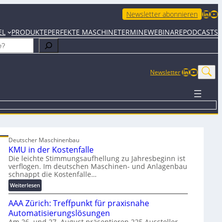
LinkedIn
YouTube
Newsletter abonnieren
EL
PRODUKTE
PERFEKTE MASCHINE
TERMINE
WEBINARE
PODCASTS
LinkedIn
YouTub
Newsletter
Deutscher Maschinenbau
KMU in der Kostenfalle
Die leichte Stimmungsaufhellung zu Jahresbeginn ist
verflogen. Im deutschen Maschinen- und Anlagenbau
schnappt die Kostenfalle…
:
Weiterlesen
K
AAA Zürich: Treffpunkt für praxisnahe
M
U
Automatisierungslösungen
i
Am 26. und 27. August präsentieren 225 Aussteller