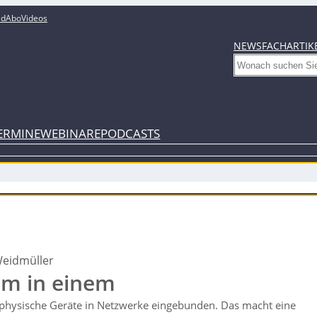
ed
Abo
Videos
NEWS
FACHARTIK
Search
ERMINE
WEBINARE
PODCASTS
eidmüller
em in einem
hysische Geräte in Netzwerke eingebunden. Das macht eine