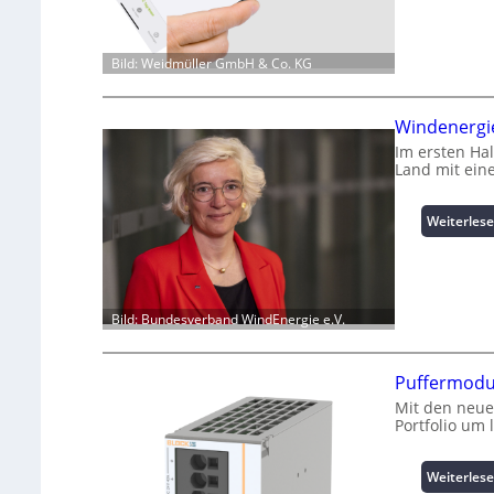
Bild: Weidmüller GmbH & Co. KG
Windenergie
Im ersten Ha
Land mit ein
Weiterles
Bild: Bundesverband WindEnergie e.V.
Puffermodu
Mit den neue
Portfolio um
Weiterles