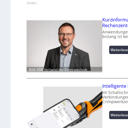
GmbH
Kurzinform
Rechenzent
Anwendungen 
bislang ist 
Weiterles
Bild: VDE Verband der Elektrotechnik
Intelligen
Im Schaltsch
Verbindungen
Crimpwerkze
Weiterles