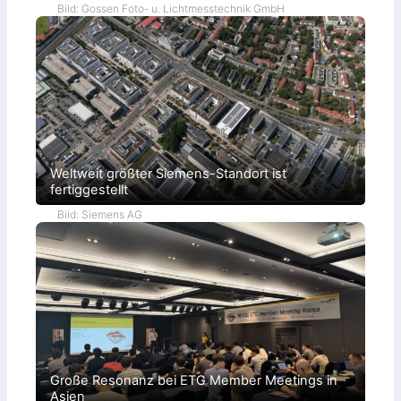
Bild: Gossen Foto- u. Lichtmesstechnik GmbH
Weltweit größter Siemens-Standort ist
fertiggestellt
Bild: Siemens AG
Große Resonanz bei ETG Member Meetings in
Asien