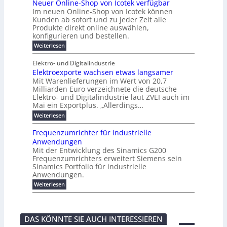
t
Neuer Online-Shop von Icotek verfügbar
r
a
t
r
u
o
o
e
b
s
Im neuen Online-Shop von Icotek können
c
e
e
f
c
e
k
t
Kunden ab sofort und zu jeder Zeit alle
a
r
i
n
k
l
e
r
Produkte direkt online auswählen,
W
n
t
e
m
n
a
konfigurieren und bestellen.
a
e
r
a
H
P
g
t
f
t
n
:
a
Weiterlesen
l
o
f
ü
a
N
l
i
-
ü
u
r
g
e
b
e
Elektro- und Digitalindustrie
C
h
S
g
e
u
j
E
r
Elektroexporte wachsen etwas langsamer
t
m
e
a
F
O
e
r
Mit Warenlieferungen im Wert von 20,7
e
r
h
e
n
ö
n
O
r
Milliarden Euro verzeichnete die deutsche
d
s
m
t
n
2
Elektro- und Digitalindustrie laut ZVEI auch im
e
e
l
0
t
Mai ein Exportplus. „Allerdings…
s
b
i
2
i
i
:
Weiterlesen
n
6
n
s
E
e
d
2
l
-
Frequenzumrichter für industrielle
u
5
e
S
Anwendungen
s
A
k
h
t
Mit der Entwicklung des Sinamics G200
t
o
r
Frequenzumrichters erweitert Siemens sein
r
p
i
o
Sinamics Portfolio für industrielle
v
e
e
o
Anwendungen.
l
x
n
l
:
Weiterlesen
p
I
e
F
o
c
s
r
r
o
E
e
t
t
t
q
e
e
DAS KÖNNTE SIE AUCH INTERESSIEREN
h
u
w
k
e
e