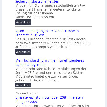
Sicherungslastschaltleisten
l
l
u
Mit den NH-Sicherungslastschaltleisten Fv+
t
e
:
präsentiert Hager eine weiterentwickelte
a
T
F
Lösung für das 185mm-
-
r
o
Sammelschienensystem.
X
a
r
:
Weiterlesen
2
n
s
W
0
s
c
Rekordbeteiligung beim 2026 European
e
2
p
h
Ethercat Plug Fest
i
7
a
u
Das 36. European Ethercat Plug Fest endete
t
w
r
n
nach zwei intensiven Tagen am 15. und 16. Juli
e
i
e
g
auf dem SIA-Campus von Sick in…
r
r
n
s
:
Weiterlesen
e
d
z
f
R
n
z
ö
Mehrfachdurchführungen für effizienteres
e
t
u
r
Kabelmanagement
k
w
m
d
Mit den robusten Kabeldurchführungen der
o
i
E
e
Serie MCE Pro und dem modularen System
r
c
n
r
MCE Syntec bietet die zur Kaiser Group
d
k
e
gehörende Agro vielfältige…
u
b
e
r
n
:
Weiterlesen
e
l
g
M
g
t
t
e
y
b
Phoenix Contact
e
h
e
H
Umsatzwachstum von über 20% im ersten
r
r
i
N
u
Halbjahr 2026
f
a
l
H
b
a
Mit einem Umsatzwachstum von über 20% im
u