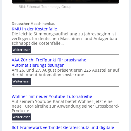
Bild: Ethercat Technology Group
Deutscher Maschinenbau
KMU in der Kostenfalle
Die leichte Stimmungsaufhellung zu Jahresbeginn ist
verflogen. Im deutschen Maschinen- und Anlagenbau
schnappt die Kostenfalle…
:
Weiterlesen
K
AAA Zürich: Treffpunkt für praxisnahe
M
Automatisierungslösungen
U
Am 26. und 27. August präsentieren 225 Aussteller auf
i
der All About Automation sowie rund…
n
d
:
Weiterlesen
e
A
r
A
Wöhner mit neuer Youtube-Tutorialreihe
K
A
Auf seinem Youtube-Kanal bietet Wöhner jetzt eine
o
Z
neue Tutorialreihe zur Anwendung seiner Crossboard-
s
ü
Produkte.
t
r
:
Weiterlesen
e
i
W
n
c
IIoT-Framework verbindet Geräteschutz und digitale
ö
f
h