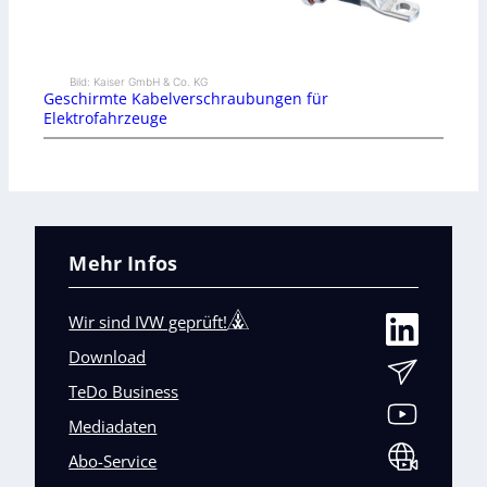
Bild: Kaiser GmbH & Co. KG
Geschirmte Kabelverschraubungen für
Elektrofahrzeuge
Mehr Infos
Wir sind IVW geprüft!
Download
TeDo Business
Mediadaten
Abo-Service