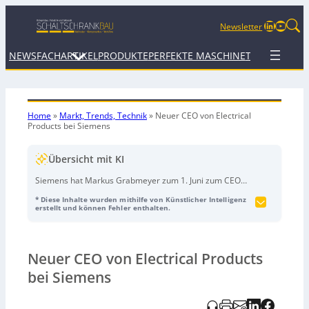
LinkedIn
YouTu
Newsletter
NEWS
FACHARTIKEL
PRODUKTE
PERFEKTE MASCHINE
TERMINE
WEB
Home
»
Markt, Trends, Technik
»
Neuer CEO von Electrical
Products bei Siemens
Übersicht mit KI
Siemens hat Markus Grabmeyer zum 1. Juni zum CEO
der Business Unit Electrical Products (EP) bei Smart
* Diese Inhalte wurden mithilfe von Künstlicher Intelligenz
Infrastructure ernannt. Er folgt auf Andreas Mattei, der
erstellt und können Fehler enthalten.
bis zu seinem Ruhestand Ende September noch
beratend unterstützt. Mattei war über 40 Jahre bei
Siemens tätig und leitete EP (bzw. die
Neuer CEO von Electrical Products
Vorgängerorganisation) seit Oktober 2010, zuvor unter
anderem in Führungsrollen in Südafrika und China.
bei Siemens