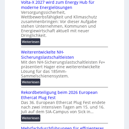
z
Volta-X 2027 wird zum Energy Hub für
a
l
u
moderne Energielösungen
s
ö
n
Versorgungssicherheit,
c
s
d
Wettbewerbsfähigkeit und Klimaschutz
h
u
zusammenbringen: Vor dieser Aufgabe
d
i
n
stehen Unternehmen, Kommunen und
i
n
g
Energiewirtschaft aktuell mit neuer
g
e
e
Dringlichkeit.
i
n
n
:
Weiterlesen
t
b
V
a
a
Weiterentwickelte NH-
o
l
u
Sicherungslastschaltleisten
l
e
:
Mit den NH-Sicherungslastschaltleisten Fv+
t
T
F
präsentiert Hager eine weiterentwickelte
a
r
o
Lösung für das 185mm-
-
a
r
Sammelschienensystem.
X
n
s
:
Weiterlesen
2
s
c
W
0
p
h
Rekordbeteiligung beim 2026 European
e
2
a
u
Ethercat Plug Fest
i
7
r
n
Das 36. European Ethercat Plug Fest endete
t
w
e
g
nach zwei intensiven Tagen am 15. und 16.
e
i
n
s
Juli auf dem SIA-Campus von Sick in…
r
r
z
f
:
Weiterlesen
e
d
ö
R
n
z
r
Mehrfachdurchführungen für effizienteres
e
t