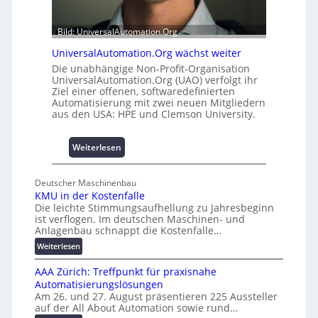
b
0
a
u
Bild: UniversalAutomation.Org
u
n
h
d
UniversalAutomation.Org wächst weiter
e
4
Die unabhängige Non-Profit-Organisation
m
0
UniversalAutomation.Org (UAO) verfolgt ihr
m
Ziel einer offenen, softwaredefinierten
A
Automatisierung mit zwei neuen Mitgliedern
n
aus den USA: HPE und Clemson University.
i
s
s
:
Weiterlesen
e
U
s
n
Deutscher Maschinenbau
c
i
KMU in der Kostenfalle
h
v
Die leichte Stimmungsaufhellung zu Jahresbeginn
a
e
ist verflogen. Im deutschen Maschinen- und
f
r
Anlagenbau schnappt die Kostenfalle…
f
s
:
Weiterlesen
e
a
K
n
l
AAA Zürich: Treffpunkt für praxisnahe
M
A
Automatisierungslösungen
U
u
Am 26. und 27. August präsentieren 225 Aussteller
i
auf der All About Automation sowie rund…
t
n