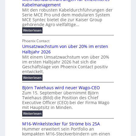
u
d
Kabelmanagement
k
w
m
e
Mit den robusten Kabeldurchführungen der
o
i
E
r
Serie MCE Pro und dem modularen System
r
c
n
MCE Syntec bietet die zur Kaiser Group
u
d
k
e
gehörende Agro vielfältige…
n
b
e
r
:
g
Weiterlesen
e
l
g
M
b
t
t
e
y
Phoenix Contact
r
e
h
e
H
Umsatzwachstum von über 20% im ersten
a
r
i
N
u
Halbjahr 2026
f
u
l
H
b
a
Mit einem Umsatzwachstum von über 20%
c
i
-
c
f
im ersten Halbjahr 2026 hat sich die
h
h
g
S
Geschäftslage von Phoenix Contact positiv
ü
d
t
u
i
entwickelt.
r
u
m
n
c
r
m
:
Weiterlesen
e
g
c
h
U
o
h
h
m
b
e
Björn Twiehaus wird neuer Wago-CEO
d
f
s
r
e
Zum 15. September übernimmt Björn
r
e
ü
a
T
Twiehaus (Bild) die Position des Chief
i
u
h
t
r
e
Executive Officer (CEO) bei der Firma Wago
r
z
m
n
n
u
m
mit Hauptsitz in Minden.
w
2
g
e
n
a
p
:
Weiterlesen
0
s
g
E
c
B
o
2
e
l
h
n
j
u
M16-Winkelstecker für Ströme bis 25A
n
s
6
a
ö
e
f
t
Hummer erweitert sein Portfolio an
n
E
r
s
r
ü
u
kompakten M16-Steckverbindern um einen
d
n
u
t