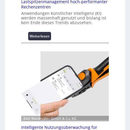
Lastspitzenmanagement hoch-performanter
Rechenzentren
Anwendungen künstlicher Intelligenz (KI)
werden massenhaft genutzt und bislang ist
kein Ende dieses Trends abzusehen.
:
Weiterlesen
K
u
r
z
i
n
f
o
r
m
a
t
i
o
n
Bild: Weidmüller GmbH & Co. KG
z
Intelligente Nutzungsüberwachung für
u