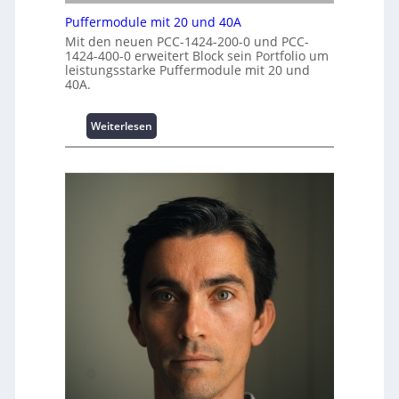
i
e
n
t
Puffermodule mit 20 und 40A
r
t
i
k
Mit den neuen PCC-1424-200-0 und PCC-
r
o
1424-400-0 erweitert Block sein Portfolio um
z
e
leistungsstarke Puffermodule mit 20 und
n
e
n
40A.
s
u
s
g
i
e
:
Weiterlesen
c
P
h
u
e
f
r
f
h
e
e
r
i
m
t
o
s
d
t
u
a
l
t
e
t
m
A
i
u
t
s
2