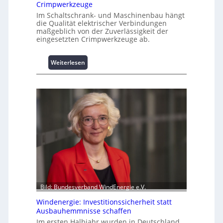
Crimpwerkzeuge
m
Im Schaltschrank- und Maschinenbau hängt
L
die Qualität elektrischer Verbindungen
a
maßgeblich von der Zuverlässigkeit der
s
eingesetzten Crimpwerkzeuge ab.
t
s
:
Weiterlesen
p
I
i
n
t
t
z
e
e
l
n
l
m
i
a
g
n
e
a
n
g
t
e
e
m
N
Bild: Bundesverband WindEnergie e.V.
e
u
n
Windenergie: Investitionssicherheit statt
t
t
Ausbauhemmnisse schaffen
z
h
Im ersten Halbjahr wurden in Deutschland
u