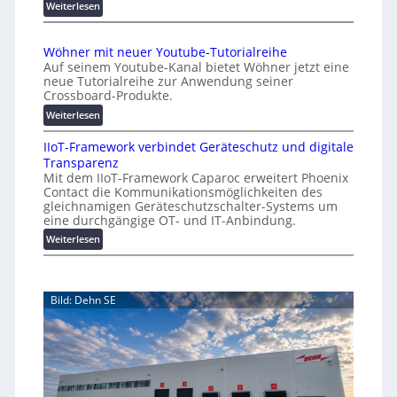
o
d
:
Weiterlesen
e
A
m
r
A
a
Wöhner mit neuer Youtube-Tutorialreihe
K
A
t
Auf seinem Youtube-Kanal bietet Wöhner jetzt eine
o
Z
i
neue Tutorialreihe zur Anwendung seiner
s
ü
o
Crossboard-Produkte.
t
r
n
:
Weiterlesen
e
i
.
W
n
c
O
IIoT-Framework verbindet Geräteschutz und digitale
ö
f
h
r
Transparenz
h
a
:
g
Mit dem IIoT-Framework Caparoc erweitert Phoenix
n
l
T
w
Contact die Kommunikationsmöglichkeiten des
e
l
r
gleichnamigen Geräteschutzschalter-Systems um
ä
r
e
e
eine durchgängige OT- und IT-Anbindung.
c
m
f
:
Weiterlesen
h
i
f
I
s
t
p
I
n
t
u
o
e
w
n
Bild: Dehn SE
T
u
e
k
-
e
t
i
F
r
f
t
r
Y
ü
e
a
o
r
r
m
u
p