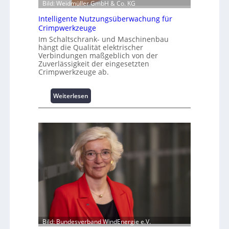
Bild: Weidmüller GmbH & Co. KG
n
z
Intelligente Nutzungsüberwachung für
u
Crimpwerkzeuge
m
Im Schaltschrank- und Maschinenbau
L
hängt die Qualität elektrischer
a
Verbindungen maßgeblich von der
Zuverlässigkeit der eingesetzten
s
Crimpwerkzeuge ab.
t
s
p
:
Weiterlesen
i
I
t
n
z
t
e
e
n
l
m
l
a
i
n
g
a
e
g
n
e
t
m
e
e
N
Bild: Bundesverband WindEnergie e.V.
n