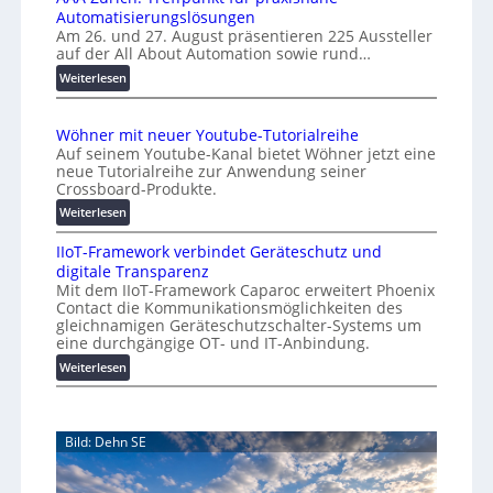
A
Automatisierungslösungen
U
u
Am 26. und 27. August präsentieren 225 Aussteller
i
auf der All About Automation sowie rund…
t
n
o
d
:
Weiterlesen
e
A
m
r
A
a
Wöhner mit neuer Youtube-Tutorialreihe
K
A
t
Auf seinem Youtube-Kanal bietet Wöhner jetzt eine
o
Z
i
neue Tutorialreihe zur Anwendung seiner
s
ü
o
Crossboard-Produkte.
t
r
n
:
Weiterlesen
e
i
.
W
n
c
O
IIoT-Framework verbindet Geräteschutz und
ö
f
h
r
digitale Transparenz
h
a
:
g
Mit dem IIoT-Framework Caparoc erweitert Phoenix
n
l
T
w
Contact die Kommunikationsmöglichkeiten des
e
l
r
gleichnamigen Geräteschutzschalter-Systems um
ä
r
e
e
eine durchgängige OT- und IT-Anbindung.
c
m
f
:
Weiterlesen
h
i
f
I
s
t
p
I
n
t
u
o
e
w
n
Bild: Dehn SE
T
u
e
k
-
e
t
i
F
r
f