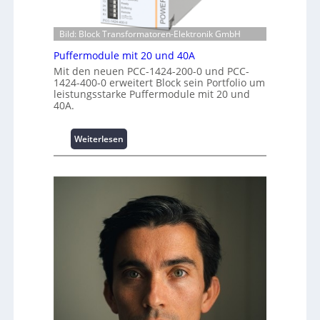
e
n
m
s
z
p
t
e
Bild: Block Transformatoren-Elektronik GmbH
w
i
n
e
Puffermodule mit 20 und 40A
t
t
r
Mit den neuen PCC-1424-200-0 und PCC-
i
r
k
1424-400-0 erweitert Block sein Portfolio um
o
e
z
leistungsstarke Puffermodule mit 20 und
n
n
e
40A.
s
u
s
g
:
Weiterlesen
i
e
P
c
u
h
f
e
f
r
e
h
r
e
m
i
o
t
d
s
u
t
l
a
e
t
m
t