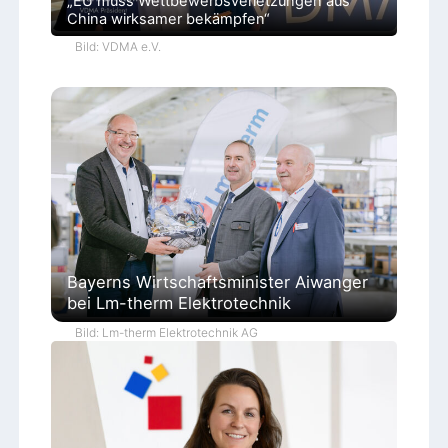
„EU muss Wettbewerbsverletzungen aus
China wirksamer bekämpfen“
Bild: VDMA e.V.
Bayerns Wirtschaftsminister Aiwanger
bei Lm-therm Elektrotechnik
Bild: Lm-therm Elektrotechnik AG