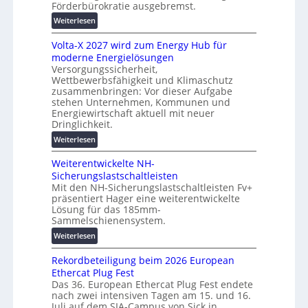
u
Förderbürokratie ausgebremst.
h
n
:
Weiterlesen
u
g
M
t
s
Volta-X 2027 wird zum Energy Hub für
a
z
l
moderne Energielösungen
s
u
ö
Versorgungssicherheit,
c
n
s
Wettbewerbsfähigkeit und Klimaschutz
h
d
u
zusammenbringen: Vor dieser Aufgabe
i
d
n
stehen Unternehmen, Kommunen und
n
i
Energiewirtschaft aktuell mit neuer
g
e
g
Dringlichkeit.
e
n
i
n
:
Weiterlesen
b
t
V
a
a
Weiterentwickelte NH-
o
u
l
Sicherungslastschaltleisten
l
:
e
Mit den NH-Sicherungslastschaltleisten Fv+
t
F
T
präsentiert Hager eine weiterentwickelte
a
o
r
Lösung für das 185mm-
-
r
a
Sammelschienensystem.
X
s
n
:
Weiterlesen
2
c
s
W
0
h
p
Rekordbeteiligung beim 2026 European
e
2
u
a
Ethercat Plug Fest
i
7
n
r
Das 36. European Ethercat Plug Fest endete
t
w
g
e
nach zwei intensiven Tagen am 15. und 16.
e
i
s
Juli auf dem SIA-Campus von Sick in…
n