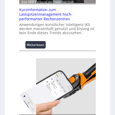
Bild: VDE Verband der Elektrotechnik
Kurzinformation zum
Lastspitzenmanagement hoch-
performanter Rechenzentren
Anwendungen künstlicher Intelligenz (KI)
werden massenhaft genutzt und bislang ist
kein Ende dieses Trends abzusehen.
:
Weiterlesen
K
u
r
z
i
n
f
o
r
m
a
t
i
o