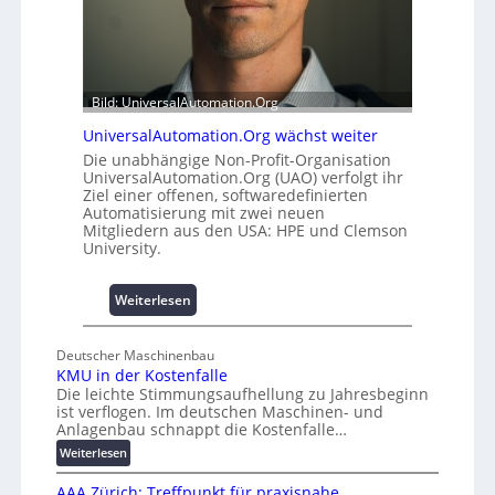
i
A
t
u
2
s
0
b
u
a
Bild: UniversalAutomation.Org
n
u
UniversalAutomation.Org wächst weiter
d
h
Die unabhängige Non-Profit-Organisation
4
e
UniversalAutomation.Org (UAO) verfolgt ihr
0
m
Ziel einer offenen, softwaredefinierten
A
m
Automatisierung mit zwei neuen
n
Mitgliedern aus den USA: HPE und Clemson
i
University.
s
s
:
Weiterlesen
e
U
s
n
c
Deutscher Maschinenbau
i
h
KMU in der Kostenfalle
v
Die leichte Stimmungsaufhellung zu Jahresbeginn
a
e
ist verflogen. Im deutschen Maschinen- und
f
r
Anlagenbau schnappt die Kostenfalle…
f
s
:
Weiterlesen
e
a
K
n
l
AAA Zürich: Treffpunkt für praxisnahe
M