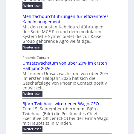
r
r
f
z
:
Weiterlesen
e
d
ö
R
n
z
r
Mehrfachdurchführungen für effizienteres
e
t
u
d
Kabelmanagement
k
w
m
e
Mit den robusten Kabeldurchführungen
o
i
E
r
der Serie MCE Pro und dem modularen
r
c
n
System MCE Syntec bietet die zur Kaiser
u
d
k
e
Group gehörende Agro vielfältige…
n
b
e
r
:
g
Weiterlesen
e
l
g
M
b
t
t
e
y
Phoenix Contact
r
e
h
e
H
Umsatzwachstum von über 20% im ersten
a
r
i
N
u
Halbjahr 2026
f
u
l
H
b
a
Mit einem Umsatzwachstum von über 20%
c
i
-
c
f
im ersten Halbjahr 2026 hat sich die
h
h
g
S
Geschäftslage von Phoenix Contact positiv
ü
d
t
u
i
entwickelt.
r
u
m
n
c
r
m
:
Weiterlesen
e
g
c
h
U
o
h
h
m
b
e
Björn Twiehaus wird neuer Wago-CEO
d
f
s
r
e
Zum 15. September übernimmt Björn
r
e
ü
a
T
Twiehaus (Bild) die Position des Chief
i
u
h
t
r
e
Executive Officer (CEO) bei der Firma Wago
r
z
m
n
n
u
m
mit Hauptsitz in Minden.
w
2
g
e
n
a
p
:
Weiterlesen
0
s
g
E
c
B
o