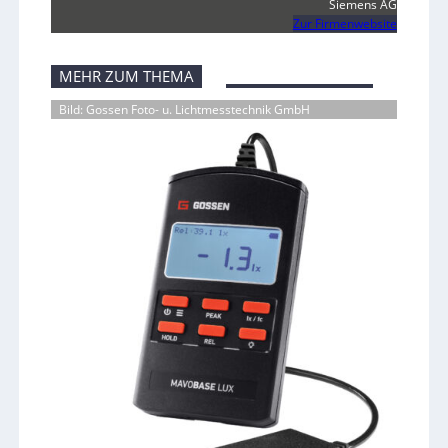
Siemens AG
Zur Firmenwebsite
MEHR ZUM THEMA
Bild: Gossen Foto- u. Lichtmesstechnik GmbH