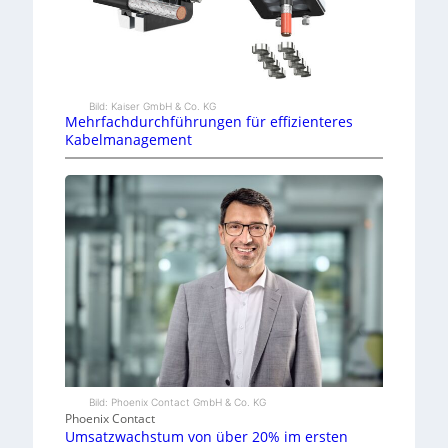
Bild: Kaiser GmbH & Co. KG
Mehrfachdurchführungen für effizienteres
Kabelmanagement
Bild: Phoenix Contact GmbH & Co. KG
Phoenix Contact
Umsatzwachstum von über 20% im ersten