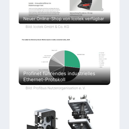
Neuer Online-Shop von Icotek verfügbar
Bild: Icotek GmbH & Co. KG
Profinet führendes industrielles
Ethernet-Protokoll
Bild: Profibus Nutzerorganisation e. V.