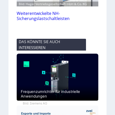
Bild: Hager Vertriebsgesellschaft mbH & Co. KG
Weiterentwickelte NH-
Sicherungslastschaltleisten
DAS KÖNNTE SIE AUCH
INTERESSIEREN
Frequenzumrichter für industrielle
Anwendungen
Bild: Siemens AG