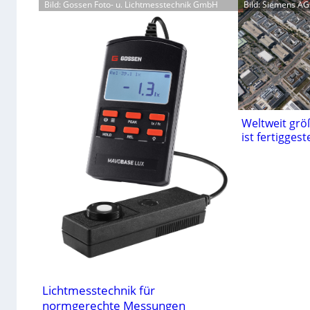
Bild: Gossen Foto- u. Lichtmesstechnik GmbH
Bild: Siemens AG
Weltweit grö
ist fertiggeste
Lichtmesstechnik für
normgerechte Messungen