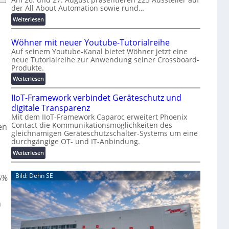
der All About Automation sowie rund…
n
d
:
Weiterlesen
e
A
r
A
Wöhner mit neuer Youtube-Tutorialreihe
K
A
Auf seinem Youtube-Kanal bietet Wöhner jetzt eine
o
Z
neue Tutorialreihe zur Anwendung seiner Crossboard-
s
ü
Produkte.
t
r
:
Weiterlesen
e
i
W
n
c
IIoT-Framework verbindet Geräteschutz und
ö
f
h
h
digitale Transparenz
a
:
n
Mit dem IIoT-Framework Caparoc erweitert Phoenix
l
T
Contact die Kommunikationsmöglichkeiten des
e
en
l
r
gleichnamigen Geräteschutzschalter-Systems um eine
r
e
e
durchgängige OT- und IT-Anbindung.
m
f
i
:
Weiterlesen
f
t
I
p
n
I
Bild: Dehn SE
u
6%
e
o
n
u
T
k
e
-
n
t
r
F
f
Y
r
ü
o
a