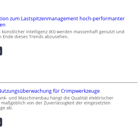
tion zum Lastspitzenmanagement hoch-performanter
ren
ünstlicher Intelligenz (KI) werden massenhaft genutzt und
ein Ende dieses Trends abzusehen.
:
n
K
u
r
z
i
n
e Nutzungsüberwachung für Crimpwerkzeuge
f
o
ank- und Maschinenbau hängt die Qualität elektrischer
maßgeblich von der Zuverlässigkeit der eingesetzten
r
ge ab.
m
a
t
:
n
i
I
o
n