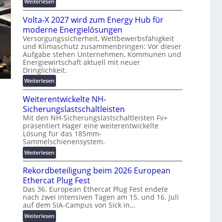
:
Weiterlesen
g
t
M
s
z
Volta-X 2027 wird zum Energy Hub für
a
l
u
s
moderne Energielösungen
ö
n
c
Versorgungssicherheit, Wettbewerbsfähigkeit
s
d
und Klimaschutz zusammenbringen: Vor dieser
h
u
d
Aufgabe stehen Unternehmen, Kommunen und
i
n
i
Energiewirtschaft aktuell mit neuer
n
g
Dringlichkeit.
g
e
e
i
:
Weiterlesen
n
n
t
V
b
a
Weiterentwickelte NH-
o
a
l
l
Sicherungslastschaltleisten
u
e
t
:
Mit den NH-Sicherungslastschaltleisten Fv+
T
präsentiert Hager eine weiterentwickelte
a
F
r
Lösung für das 185mm-
-
o
a
Sammelschienensystem.
X
r
n
2
:
Weiterlesen
s
s
0
W
c
p
Rekordbeteiligung beim 2026 European
2
e
h
a
7
i
Ethercat Plug Fest
u
r
w
t
n
Das 36. European Ethercat Plug Fest endete
e
i
nach zwei intensiven Tagen am 15. und 16. Juli
e
g
n
auf dem SIA-Campus von Sick in…
r
r
s
z
d
e
f
:
Weiterlesen