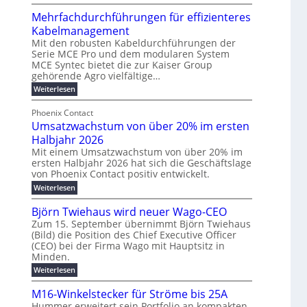
z
n
ö
R
u
t
Mehrfachdurchführungen für effizienteres
r
e
m
w
d
k
Kabelmanagement
E
i
e
o
Mit den robusten Kabeldurchführungen der
n
c
r
Serie MCE Pro und dem modularen System
r
e
k
MCE Syntec bietet die zur Kaiser Group
u
d
gehörende Agro vielfältige…
r
e
n
b
g
l
:
g
Weiterlesen
e
M
y
t
b
t
e
Phoenix Contact
H
e
r
e
h
Umsatzwachstum von über 20% im ersten
u
N
a
i
r
f
b
H
Halbjahr 2026
u
l
a
f
-
c
Mit einem Umsatzwachstum von über 20% im
i
c
ersten Halbjahr 2026 hat sich die Geschäftslage
ü
S
h
g
h
von Phoenix Contact positiv entwickelt.
r
i
d
t
u
u
m
c
:
Weiterlesen
m
n
r
U
o
h
e
g
c
m
Björn Twiehaus wird neuer Wago-CEO
d
e
h
b
h
s
Zum 15. September übernimmt Björn Twiehaus
f
e
r
r
a
e
ü
(Bild) die Position des Chief Executive Officer
t
r
u
T
i
h
(CEO) bei der Firma Wago mit Hauptsitz in
z
n
n
e
m
r
w
Minden.
e
g
u
m
2
a
:
Weiterlesen
n
E
s
c
p
0
B
g
h
n
l
o
2
j
e
M16-Winkelstecker für Ströme bis 25A
s
e
a
ö
u
6
n
t
Hummer erweitert sein Portfolio an kompakten