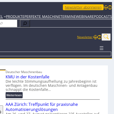
LinkedIn
YouTube
Newsletter abonnieren
EL
PRODUKTE
PERFEKTE MASCHINE
TERMINE
WEBINARE
PODCASTS
LinkedIn
YouTub
Newsletter
Deutscher Maschinenbau
KMU in der Kostenfalle
Die leichte Stimmungsaufhellung zu Jahresbeginn ist
verflogen. Im deutschen Maschinen- und Anlagenbau
schnappt die Kostenfalle…
:
Weiterlesen
K
AAA Zürich: Treffpunkt für praxisnahe
M
U
Automatisierungslösungen
i
Am 26. und 27. August präsentieren 225 Aussteller auf