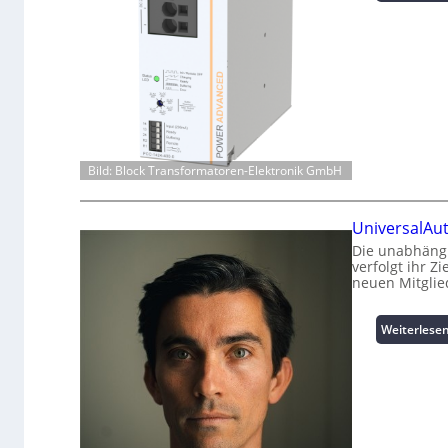
Bild: Block Transformatoren-Elektronik GmbH
UniversalAu
Die unabhängi
verfolgt ihr Z
neuen Mitglie
Weiterlese