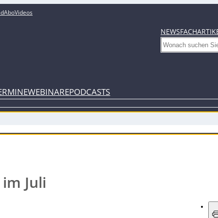
ed
Abo
Videos
NEWS
FACHARTIK
Search
ERMINE
WEBINARE
PODCASTS
im Juli