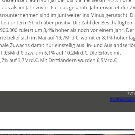
Gesamtzeitraum von Januar bis Mai fiel sie um 4,7% höher
aus als im Jahr zuvor. Für das gesamte Jahr erwartet der ZV
ktrounternehmen sind im Juni weiter ins Minus gerutscht. D
ben unterm Strich aber positiv. Die Zahl der Beschäftigten 
t 906.000 zuletzt um 3,4% höher als noch vor einem Jahr. Der
ie belief sich im Mai auf 19,7Mrd.€, womit er 8,1% höher la
inale Zuwachs damit nur einstellig aus. In- und Auslandserlö
 9,5Mrd.€ bzw. um 6,1% auf 10,2Mrd.€. Die Erlöse mit
7% auf 3,7Mrd.€. Mit Drittländern wurden 6,5Mrd.€
ZVEI
Zur Firmenweb