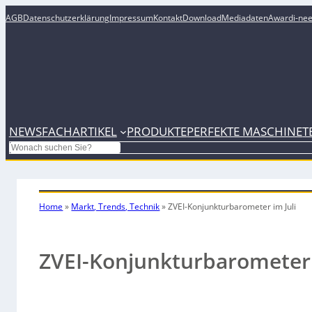
AGB
Datenschutzerklärung
Impressum
Kontakt
Download
Mediadaten
Award
i-ne
NEWS
FACHARTIKEL
PRODUKTE
PERFEKTE MASCHINE
T
Search
Home
»
Markt, Trends, Technik
»
ZVEI-Konjunkturbarometer im Juli
ZVEI-Konjunkturbarometer 