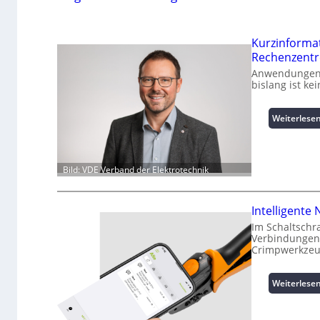
Kurzinforma
Rechenzent
Anwendungen k
bislang ist k
Weiterlese
Bild: VDE Verband der Elektrotechnik
Intelligent
Im Schaltschr
Verbindungen 
Crimpwerkzeu
Weiterlese