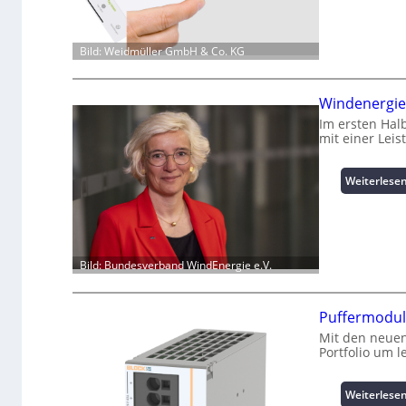
Bild: Weidmüller GmbH & Co. KG
Windenergie:
Im ersten Hal
mit einer Lei
Weiterlese
Bild: Bundesverband WindEnergie e.V.
Puffermodul
Mit den neuen
Portfolio um 
Weiterlese