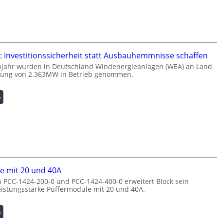
n
t
z
e
u
l
m
l
L
i
a
g
 Investitionssicherheit statt Ausbauhemmnisse schaffen
s
e
t
bjahr wurden in Deutschland Windenergieanlagen (WEA) an Land
n
stung von 2.363MW in Betrieb genommen.
s
t
p
e
i
N
:
n
t
u
W
z
t
i
e
z
n
n
u
d
m
n
e
a
g
n
n
s
e
a
ü
e mit 20 und 40A
r
g
b
g
 PCC-1424-200-0 und PCC-1424-400-0 erweitert Block sein
e
e
leistungsstarke Puffermodule mit 20 und 40A.
i
m
r
e
e
w
:
:
n
n
a
I