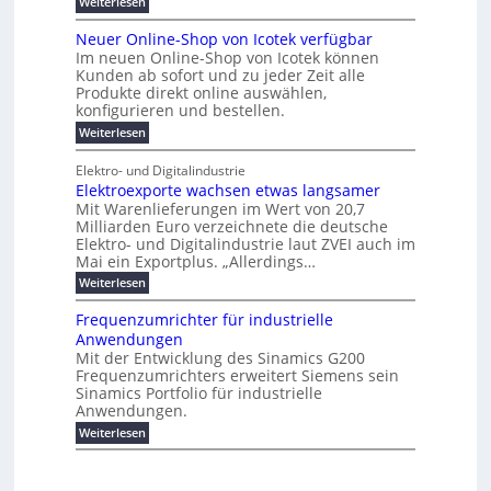
:
s
Weiterlesen
K
l
n
e
r
e
P
r
a
s
t
r
u
o
r
b
t
Neuer Online-Shop von Icotek verfügbar
s
c
e
e
o
e
e
k
t
Im neuen Online-Shop von Icotek können
a
r
n
f
l
c
e
r
Kunden ab sofort und zu jeder Zeit alle
W
i
t
m
k
n
a
Produkte direkt online auswählen,
a
n
a
e
H
P
g
konfigurieren und bestellen.
e
t
n
r
a
l
o
t
a
f
l
i
:
Weiterlesen
-
u
f
g
ü
b
N
e
C
ü
g
e
r
j
e
E
Elektro- und Digitalindustrie
h
m
S
a
u
F
O
r
Elektroexporte wachsen etwas langsamer
e
t
h
e
e
e
n
r
r
Mit Warenlieferungen im Wert von 20,7
r
n
s
t
ö
2
O
Milliarden Euro verzeichnete die deutsche
d
m
0
t
n
Elektro- und Digitalindustrie laut ZVEI auch im
e
e
2
l
Mai ein Exportplus. „Allerdings…
s
b
6
i
i
i
:
Weiterlesen
n
n
s
E
e
d
2
l
-
Frequenzumrichter für industrielle
u
5
e
S
Anwendungen
s
A
k
h
t
Mit der Entwicklung des Sinamics G200
t
o
r
Frequenzumrichters erweitert Siemens sein
r
p
i
o
Sinamics Portfolio für industrielle
v
e
e
o
Anwendungen.
l
x
n
l
:
Weiterlesen
p
I
e
F
o
c
s
r
r
o
E
e
t
t