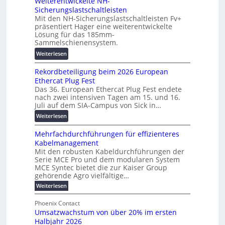
Weiterentwickelte NH-
o
a
a
Sicherungslastschaltleisten
l
u
l
Mit den NH-Sicherungslastschaltleisten Fv+
t
:
e
präsentiert Hager eine weiterentwickelte
a
F
T
Lösung für das 185mm-
-
o
Sammelschienensystem.
r
X
r
a
:
Weiterlesen
2
s
n
W
0
c
s
Rekordbeteiligung beim 2026 European
e
2
h
p
Ethercat Plug Fest
i
7
u
a
Das 36. European Ethercat Plug Fest endete
t
w
n
nach zwei intensiven Tagen am 15. und 16.
r
e
i
g
Juli auf dem SIA-Campus von Sick in…
e
r
r
s
n
:
Weiterlesen
e
d
f
z
R
n
z
ö
Mehrfachdurchführungen für effizienteres
e
t
u
r
Kabelmanagement
k
w
m
d
Mit den robusten Kabeldurchführungen der
o
i
E
e
Serie MCE Pro und dem modularen System
r
c
n
r
MCE Syntec bietet die zur Kaiser Group
d
k
e
gehörende Agro vielfältige…
u
b
e
r
n
:
Weiterlesen
e
l
g
M
g
t
t
e
y
b
Phoenix Contact
e
h
e
H
Umsatzwachstum von über 20% im ersten
r
r
i
N
u
Halbjahr 2026
f
a
l
H