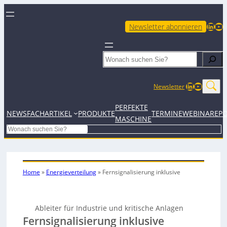
LinkedIn
YouTube
Newsletter abonnieren
Search
LinkedIn
YouTub
Newsletter
PERFEKTE
NEWS
FACHARTIKEL
PRODUKTE
TERMINE
WEBINARE
P
MASCHINE
Search
Home
»
Energieverteilung
»
Fernsignalisierung inklusive
Ableiter für Industrie und kritische Anlagen
Fernsignalisierung inklusive