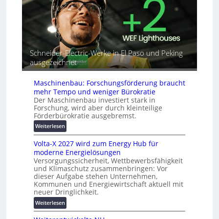
i
r
A
n
i
u
d
a
t
e
l
o
t
r
m
G
e
Schneider-Electric-Werke in El Paso und Peking
a
e
i
ausgezeichnet
t
r
h
i
ä
e
s
Maschinenbau: Forschungsförderung braucht
t
i
mehr Tempo und weniger Bürokratie
e
e
Der Maschinenbau investiert stark in
s
r
Forschung, wird aber durch kleinteilige
c
u
Förderbürokratie ausgebremst.
h
n
:
Weiterlesen
u
g
M
t
s
Volta-X 2027 wird zum Energy Hub für
a
z
l
moderne Energielösungen
s
u
ö
Versorgungssicherheit, Wettbewerbsfähigkeit
c
n
s
und Klimaschutz zusammenbringen: Vor
h
d
dieser Aufgabe stehen Unternehmen,
u
i
d
Kommunen und Energiewirtschaft aktuell mit
n
n
i
neuer Dringlichkeit.
g
e
g
:
e
Weiterlesen
n
i
V
n
b
t