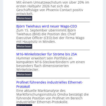
b
a
Mit einem Umsatzwachstum von über 20% im
u
i
-
c
f
ersten Halbjahr 2026 hat sich die
c
h
g
S
Geschäftslage von Phoenix Contact positiv
ü
h
d
u
i
entwickelt.
r
u
t
n
c
r
m
:
Weiterlesen
m
g
c
h
U
o
e
h
m
b
e
Björn Twiehaus wird neuer Wago-CEO
d
f
h
s
e
Zum 15. September übernimmt Björn
r
e
ü
a
r
Twiehaus (Bild) die Position des Chief
i
u
h
t
r
T
Executive Officer (CEO) bei der Firma Wago
r
z
m
n
n
e
u
mit Hauptsitz in Minden.
w
2
g
e
n
a
m
:
Weiterlesen
0
s
g
E
c
p
B
2
e
l
h
n
j
o
M16-Winkelstecker für Ströme bis 25A
n
s
6
a
ö
e
f
u
t
Hummer erweitert sein Portfolio an
E
r
s
r
ü
u
kompakten M16-Steckverbindern um einen
n
n
u
t
r
m
g
besonders flach dimensionierten
T
d
e
v
r
s
i
Winkelstecker.
w
w
ff
o
o
c
i
e
i
:
Weiterlesen
n
e
e
p
h
z
M
l
ü
n
h
e
i
1
a
b
ö
Profinet führendes industrielles Ethernet-
a
i
e
6
e
a
l
u
s
Protokoll
n
-
g
r
n
s
t
Eine aktuelle Marktanalyse des
u
t
W
2
e
w
E
l
Marktforschungsinstituts Omdia bestätigt die
e
i
0
n
i
r
r
n
%
t
führende Position von Profinet im Bereich
e
g
r
B
e
k
i
industrieller Ethernet-Protokolle.
h
i
d
e
s
e
m
ü
n
e