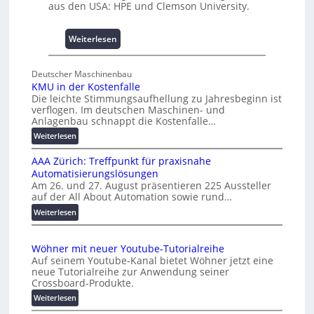
aus den USA: HPE und Clemson University.
i
s
s
:
Weiterlesen
e
U
s
n
Deutscher Maschinenbau
c
i
KMU in der Kostenfalle
h
v
Die leichte Stimmungsaufhellung zu Jahresbeginn ist
a
e
verflogen. Im deutschen Maschinen- und
f
r
Anlagenbau schnappt die Kostenfalle…
f
s
:
Weiterlesen
e
a
K
n
l
AAA Zürich: Treffpunkt für praxisnahe
M
A
Automatisierungslösungen
U
u
Am 26. und 27. August präsentieren 225 Aussteller
i
auf der All About Automation sowie rund…
t
n
o
d
:
Weiterlesen
e
A
m
r
A
a
Wöhner mit neuer Youtube-Tutorialreihe
K
A
t
Auf seinem Youtube-Kanal bietet Wöhner jetzt eine
o
Z
i
neue Tutorialreihe zur Anwendung seiner
s
ü
o
Crossboard-Produkte.
t
r
n
:
Weiterlesen
e
i
.
W
n
c