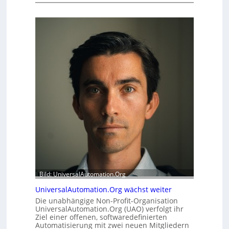
c
u
h
f
e
f
r
e
h
r
e
m
i
o
t
d
s
u
t
l
a
e
t
m
t
i
A
t
u
2
s
0
b
u
a
Bild: UniversalAutomation.Org
n
u
d
h
UniversalAutomation.Org wächst weiter
4
e
Die unabhängige Non-Profit-Organisation
0
m
UniversalAutomation.Org (UAO) verfolgt ihr
A
m
Ziel einer offenen, softwaredefinierten
Automatisierung mit zwei neuen Mitgliedern
n