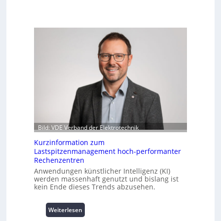
Bild: VDE Verband der Elektrotechnik
Kurzinformation zum
Lastspitzenmanagement hoch-performanter
Rechenzentren
Anwendungen künstlicher Intelligenz (KI)
werden massenhaft genutzt und bislang ist
kein Ende dieses Trends abzusehen.
:
Weiterlesen
K