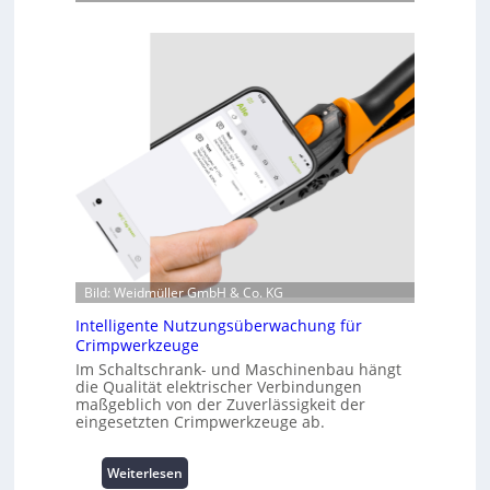
u
r
z
i
n
f
o
r
m
a
t
i
o
n
Bild: Weidmüller GmbH & Co. KG
z
Intelligente Nutzungsüberwachung für
u
Crimpwerkzeuge
m
Im Schaltschrank- und Maschinenbau hängt
L
die Qualität elektrischer Verbindungen
a
maßgeblich von der Zuverlässigkeit der
s
eingesetzten Crimpwerkzeuge ab.
t
s
:
Weiterlesen
p