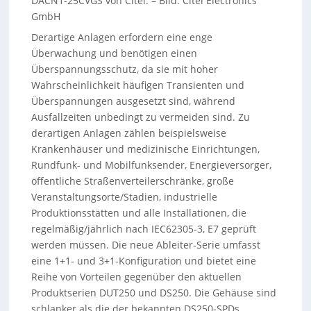
DACN1-25CVGS von Citel.
–
Bild: Citel Electronics
GmbH
Derartige Anlagen erfordern eine enge
Überwachung und benötigen einen
Überspannungsschutz, da sie mit hoher
Wahrscheinlichkeit häufigen Transienten und
Überspannungen ausgesetzt sind, während
Ausfallzeiten unbedingt zu vermeiden sind. Zu
derartigen Anlagen zählen beispielsweise
Krankenhäuser und medizinische Einrichtungen,
Rundfunk- und Mobilfunksender, Energieversorger,
öffentliche Straßenverteilerschränke, große
Veranstaltungsorte/Stadien, industrielle
Produktionsstätten und alle Installationen, die
regelmäßig/jährlich nach IEC62305-3, E7 geprüft
werden müssen. Die neue Ableiter-Serie umfasst
eine 1+1- und 3+1-Konfiguration und bietet eine
Reihe von Vorteilen gegenüber den aktuellen
Produktserien DUT250 und DS250. Die Gehäuse sind
schlanker als die der bekannten DS250-SPDs.