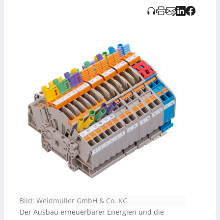
zeitsparende Installationen, die durch Klemmen mit
Längstrennung und galvanische Trennung mittels
Relaisblöcken erleichtert werden. Zu den sofort
einsetzbaren Komponenten zählen auch
RJ45
Datenanschlüsse
und vorkonfektionierte
Steuerleitungen, die den Aufwand für Planung und
Montage reduzieren.
Bild: Weidmüller GmbH & Co. KG
Der Ausbau erneuerbarer Energien und die