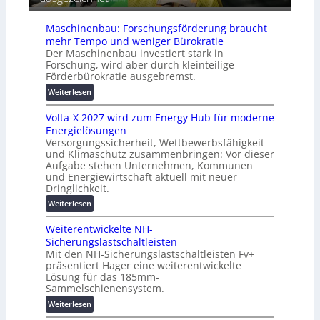
i
ä
e
s
t
Maschinenbau: Forschungsförderung braucht
i
e
mehr Tempo und weniger Bürokratie
e
s
Der Maschinenbau investiert stark in
r
c
Forschung, wird aber durch kleinteilige
u
h
Förderbürokratie ausgebremst.
n
u
:
Weiterlesen
g
t
M
s
z
Volta-X 2027 wird zum Energy Hub für moderne
a
l
u
Energielösungen
s
ö
n
Versorgungssicherheit, Wettbewerbsfähigkeit
c
s
d
und Klimaschutz zusammenbringen: Vor dieser
h
u
Aufgabe stehen Unternehmen, Kommunen
d
i
n
und Energiewirtschaft aktuell mit neuer
i
n
g
Dringlichkeit.
g
e
e
:
i
Weiterlesen
n
n
V
t
b
Weiterentwickelte NH-
o
a
a
Sicherungslastschaltleisten
l
l
u
Mit den NH-Sicherungslastschaltleisten Fv+
t
e
:
präsentiert Hager eine weiterentwickelte
a
T
F
Lösung für das 185mm-
-
r
o
Sammelschienensystem.
X
a
r
:
Weiterlesen
2
n
s
W
0
s