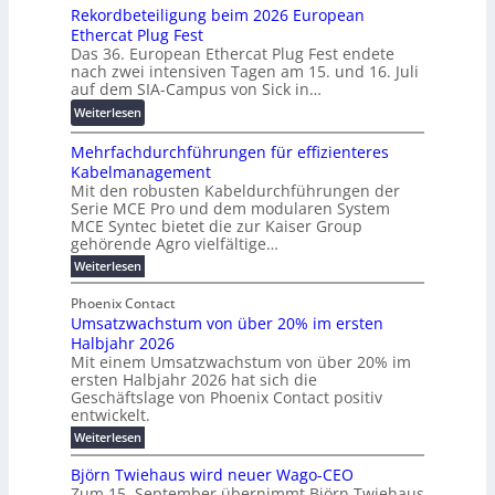
c
Rekordbeteiligung beim 2026 European
e
2
p
h
Ethercat Plug Fest
i
7
a
u
Das 36. European Ethercat Plug Fest endete
t
w
r
n
nach zwei intensiven Tagen am 15. und 16. Juli
e
i
e
g
auf dem SIA-Campus von Sick in…
r
r
n
s
:
Weiterlesen
e
d
z
f
R
n
z
ö
Mehrfachdurchführungen für effizienteres
e
t
u
r
Kabelmanagement
k
w
m
d
Mit den robusten Kabeldurchführungen der
o
i
E
e
Serie MCE Pro und dem modularen System
r
c
n
r
MCE Syntec bietet die zur Kaiser Group
d
k
e
gehörende Agro vielfältige…
u
b
e
r
n
:
Weiterlesen
e
l
g
M
g
t
t
e
y
b
Phoenix Contact
e
h
e
H
Umsatzwachstum von über 20% im ersten
r
r
i
N
u
Halbjahr 2026
f
a
l
H
b
a
Mit einem Umsatzwachstum von über 20% im
u
i
-
c
f
ersten Halbjahr 2026 hat sich die
c
h
g
S
Geschäftslage von Phoenix Contact positiv
ü
h
d
u
i
entwickelt.
r
u
t
n
c
r
m
:
Weiterlesen
m
g
c
h
U
o
e
h
m
b
e
Björn Twiehaus wird neuer Wago-CEO
d
f
h
s
e
Zum 15. September übernimmt Björn Twiehaus
r
e