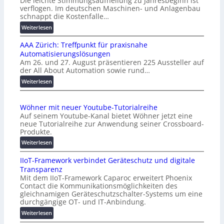
Die leichte Stimmungsaufhellung zu Jahresbeginn ist
verflogen. Im deutschen Maschinen- und Anlagenbau
schnappt die Kostenfalle…
:
Weiterlesen
K
AAA Zürich: Treffpunkt für praxisnahe
M
Automatisierungslösungen
U
Am 26. und 27. August präsentieren 225 Aussteller auf
i
der All About Automation sowie rund…
n
d
:
Weiterlesen
e
A
r
A
Wöhner mit neuer Youtube-Tutorialreihe
K
A
Auf seinem Youtube-Kanal bietet Wöhner jetzt eine
o
Z
neue Tutorialreihe zur Anwendung seiner Crossboard-
s
ü
Produkte.
t
r
:
Weiterlesen
e
i
W
n
c
IIoT-Framework verbindet Geräteschutz und digitale
ö
f
h
Transparenz
h
a
:
Mit dem IIoT-Framework Caparoc erweitert Phoenix
n
l
T
Contact die Kommunikationsmöglichkeiten des
e
l
r
gleichnamigen Geräteschutzschalter-Systems um eine
r
e
e
durchgängige OT- und IT-Anbindung.
m
f
:
Weiterlesen
i
f
I
t