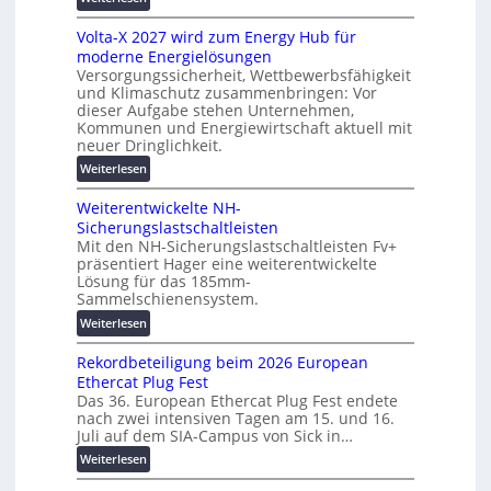
u
g
M
t
s
Volta-X 2027 wird zum Energy Hub für
a
z
l
moderne Energielösungen
s
u
ö
Versorgungssicherheit, Wettbewerbsfähigkeit
c
n
und Klimaschutz zusammenbringen: Vor
s
h
d
dieser Aufgabe stehen Unternehmen,
u
i
d
Kommunen und Energiewirtschaft aktuell mit
n
n
i
neuer Dringlichkeit.
g
e
g
:
Weiterlesen
e
n
i
V
n
b
t
Weiterentwickelte NH-
o
a
a
Sicherungslastschaltleisten
l
u
l
Mit den NH-Sicherungslastschaltleisten Fv+
t
:
e
präsentiert Hager eine weiterentwickelte
a
F
Lösung für das 185mm-
T
-
o
Sammelschienensystem.
r
X
r
a
:
Weiterlesen
2
s
n
W
0
c
Rekordbeteiligung beim 2026 European
s
e
2
h
Ethercat Plug Fest
p
i
7
u
Das 36. European Ethercat Plug Fest endete
a
t
w
n
nach zwei intensiven Tagen am 15. und 16.
r
e
i
g
Juli auf dem SIA-Campus von Sick in…
e
r
r
s
:
n
Weiterlesen
e
d
f
R
z
n
z
ö