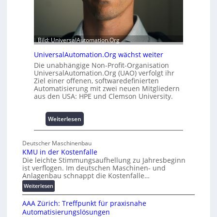
t
u
2
s
0
b
u
a
Bild: UniversalAutomation.Org
n
u
d
UniversalAutomation.Org wächst weiter
h
4
e
Die unabhängige Non-Profit-Organisation
0
UniversalAutomation.Org (UAO) verfolgt ihr
m
A
Ziel einer offenen, softwaredefinierten
m
Automatisierung mit zwei neuen Mitgliedern
n
aus den USA: HPE und Clemson University.
i
s
:
s
Weiterlesen
U
e
n
s
Deutscher Maschinenbau
i
c
KMU in der Kostenfalle
v
h
Die leichte Stimmungsaufhellung zu Jahresbeginn
e
a
ist verflogen. Im deutschen Maschinen- und
r
f
Anlagenbau schnappt die Kostenfalle…
s
f
:
Weiterlesen
a
e
K
l
n
AAA Zürich: Treffpunkt für praxisnahe
M
A
Automatisierungslösungen
U