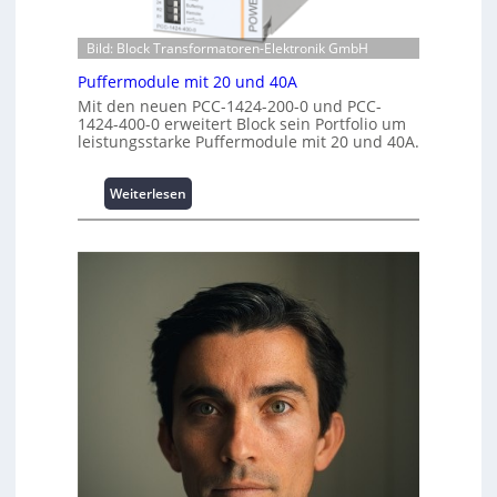
m
n
s
p
z
t
Bild: Block Transformatoren-Elektronik GmbH
w
e
i
e
n
t
Puffermodule mit 20 und 40A
r
t
i
Mit den neuen PCC-1424-200-0 und PCC-
k
r
o
1424-400-0 erweitert Block sein Portfolio um
z
e
n
leistungsstarke Puffermodule mit 20 und 40A.
e
n
s
u
s
:
Weiterlesen
g
i
P
e
c
u
h
f
e
f
r
e
h
r
e
m
i
o
t
d
s
u
t
l
a
e
t
m
t
i
A