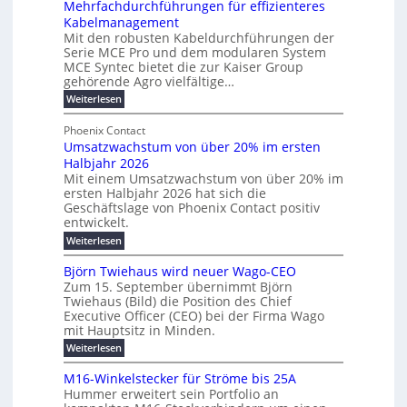
Mehrfachdurchführungen für effizienteres
e
t
u
r
Kabelmanagement
k
w
m
d
Mit den robusten Kabeldurchführungen der
o
i
E
e
Serie MCE Pro und dem modularen System
r
c
n
r
MCE Syntec bietet die zur Kaiser Group
d
k
e
gehörende Agro vielfältige…
u
b
e
r
n
:
Weiterlesen
e
l
g
M
g
t
t
e
y
b
Phoenix Contact
e
h
e
H
Umsatzwachstum von über 20% im ersten
r
r
i
N
u
Halbjahr 2026
f
a
l
H
b
a
Mit einem Umsatzwachstum von über 20% im
u
i
-
c
f
ersten Halbjahr 2026 hat sich die
c
h
g
S
Geschäftslage von Phoenix Contact positiv
ü
h
d
u
i
entwickelt.
r
u
t
n
c
r
m
:
Weiterlesen
m
g
c
h
U
o
e
h
m
b
e
Björn Twiehaus wird neuer Wago-CEO
d
f
h
s
e
Zum 15. September übernimmt Björn
r
e
ü
a
r
Twiehaus (Bild) die Position des Chief
i
u
h
t
r
T
Executive Officer (CEO) bei der Firma Wago
r
z
m
n
n
e
u
mit Hauptsitz in Minden.
w
2
g
e
n
a
m
:
Weiterlesen
0
s
g
E
c
p
B
2
e
l
h
n
j
o
M16-Winkelstecker für Ströme bis 25A
n
s
6
a
ö
e
f
u
t
Hummer erweitert sein Portfolio an
E
r
s
r
ü
u