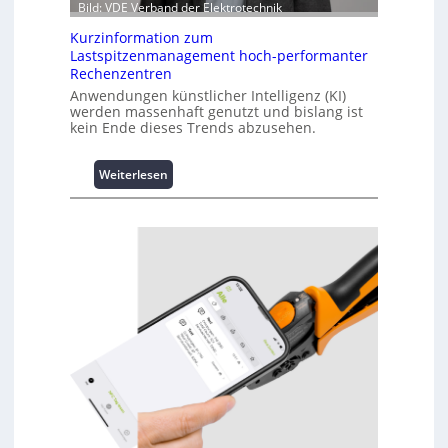
Bild: VDE Verband der Elektrotechnik
Kurzinformation zum
Lastspitzenmanagement hoch-performanter
Rechenzentren
Anwendungen künstlicher Intelligenz (KI)
werden massenhaft genutzt und bislang ist
kein Ende dieses Trends abzusehen.
:
Weiterlesen
K
u
r
z
i
n
f
o
r
m
a
t
i
o