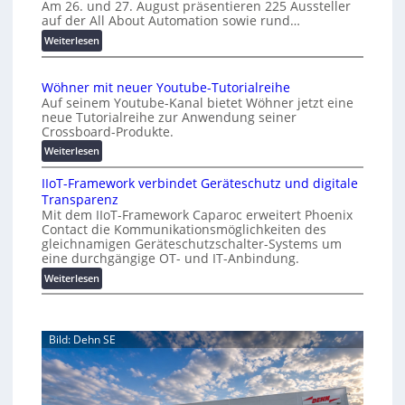
u
Am 26. und 27. August präsentieren 225 Aussteller
i
auf der All About Automation sowie rund…
t
n
o
d
:
Weiterlesen
e
A
m
r
A
a
Wöhner mit neuer Youtube-Tutorialreihe
K
A
t
Auf seinem Youtube-Kanal bietet Wöhner jetzt eine
o
Z
i
neue Tutorialreihe zur Anwendung seiner
s
ü
o
Crossboard-Produkte.
t
r
n
:
Weiterlesen
e
i
.
W
n
c
O
IIoT-Framework verbindet Geräteschutz und digitale
ö
f
h
r
Transparenz
h
a
:
g
Mit dem IIoT-Framework Caparoc erweitert Phoenix
n
l
T
w
Contact die Kommunikationsmöglichkeiten des
e
l
r
gleichnamigen Geräteschutzschalter-Systems um
ä
r
e
e
eine durchgängige OT- und IT-Anbindung.
c
m
f
:
Weiterlesen
h
i
f
I
s
t
p
I
n
t
u
o
e
w
n
Bild: Dehn SE
T
u
e
k
-
e
t
i
F
r
f
t
r
Y
ü
e