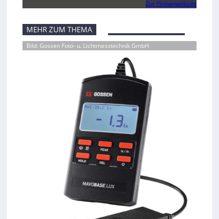
Zur Firmenwebsite
MEHR ZUM THEMA
Bild: Gossen Foto- u. Lichtmesstechnik GmbH