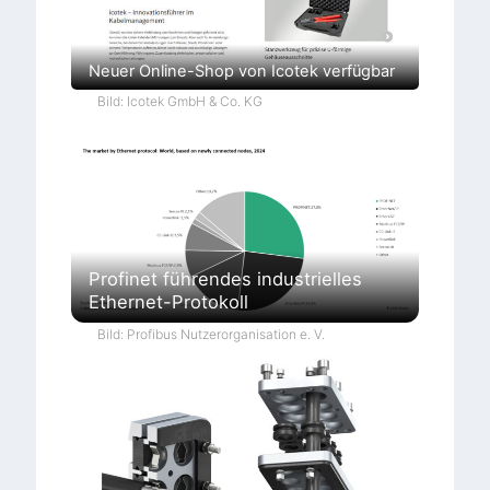
Neuer Online-Shop von Icotek verfügbar
Bild: Icotek GmbH & Co. KG
Profinet führendes industrielles
Ethernet-Protokoll
Bild: Profibus Nutzerorganisation e. V.