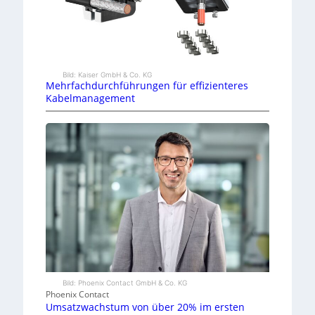
Bild: Kaiser GmbH & Co. KG
Mehrfachdurchführungen für effizienteres
Kabelmanagement
Bild: Phoenix Contact GmbH & Co. KG
Phoenix Contact
Umsatzwachstum von über 20% im ersten