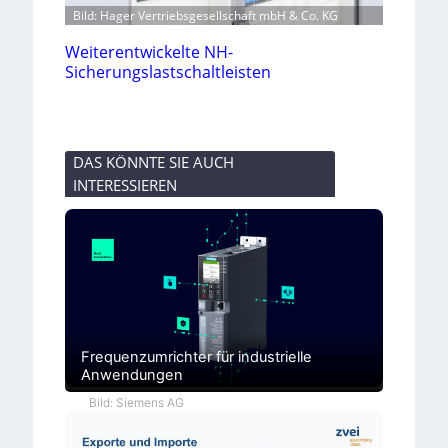
Bild: Hager Vertriebsgesellschaft mbH & Co. KG
Weiterentwickelte NH-
Sicherungslastschaltleisten
DAS KÖNNTE SIE AUCH
INTERESSIEREN
Frequenzumrichter für industrielle
Anwendungen
Bild: Siemens AG