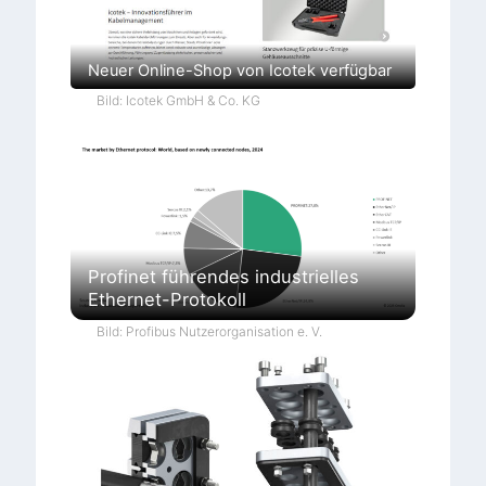
Neuer Online-Shop von Icotek verfügbar
Bild: Icotek GmbH & Co. KG
Profinet führendes industrielles
Ethernet-Protokoll
Bild: Profibus Nutzerorganisation e. V.