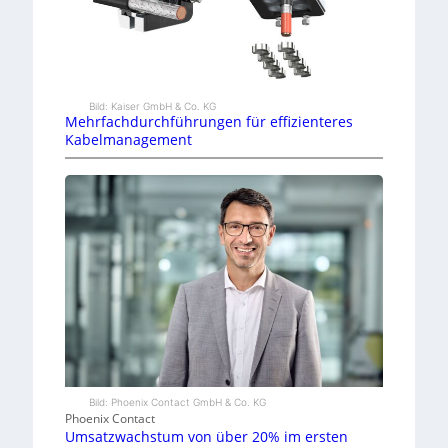
Bild: Kaiser GmbH & Co. KG
Mehrfachdurchführungen für effizienteres
Kabelmanagement
Bild: Phoenix Contact GmbH & Co. KG
Phoenix Contact
Umsatzwachstum von über 20% im ersten