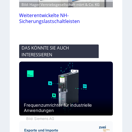
Bild: Hager Vertriebsgesellschaft mbH & Co. KG
Weiterentwickelte NH-
Sicherungslastschaltleisten
DAS KÖNNTE SIE AUCH
INTERESSIEREN
Frequenzumrichter für industrielle
Anwendungen
Bild: Siemens AG