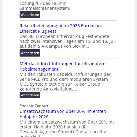
F
Lösung für das 185mm-
-
r
o
Sammelschienensystem.
X
a
r
:
Weiterlesen
2
n
s
W
0
s
c
Rekordbeteiligung beim 2026 European
e
2
p
h
Ethercat Plug Fest
i
7
a
u
Das 36. European Ethercat Plug Fest endete
t
w
r
n
nach zwei intensiven Tagen am 15. und 16. Juli
e
i
e
g
auf dem SIA-Campus von Sick in…
r
r
n
s
:
Weiterlesen
e
d
z
f
R
n
z
ö
Mehrfachdurchführungen für effizienteres
e
t
u
r
Kabelmanagement
k
w
m
d
Mit den robusten Kabeldurchführungen der
o
i
E
e
Serie MCE Pro und dem modularen System
r
c
n
r
MCE Syntec bietet die zur Kaiser Group
d
k
e
gehörende Agro vielfältige…
u
b
e
r
n
:
Weiterlesen
e
l
g
M
g
t
t
e
y
b
Phoenix Contact
e
h
e
H
Umsatzwachstum von über 20% im ersten
r
r
i
N
u
Halbjahr 2026
f
a
l
H
b
a
Mit einem Umsatzwachstum von über 20% im
u
i
-
c
f
ersten Halbjahr 2026 hat sich die
c
h
g
S
Geschäftslage von Phoenix Contact positiv
ü
h
d
u
i
entwickelt.
r