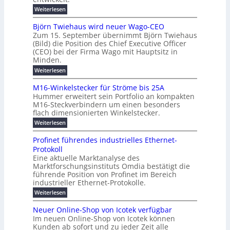
u
t
n
c
r
m
:
Weiterlesen
m
g
c
h
U
o
e
h
m
b
e
Björn Twiehaus wird neuer Wago-CEO
d
f
h
s
e
Zum 15. September übernimmt Björn Twiehaus
r
e
ü
a
r
(Bild) die Position des Chief Executive Officer
i
u
h
t
r
T
(CEO) bei der Firma Wago mit Hauptsitz in
r
z
m
n
n
e
u
Minden.
w
2
g
e
n
a
m
:
Weiterlesen
0
s
g
E
c
p
B
2
e
l
h
n
j
o
M16-Winkelstecker für Ströme bis 25A
n
s
6
a
ö
e
f
u
t
Hummer erweitert sein Portfolio an kompakten
E
r
s
r
ü
u
M16-Steckverbindern um einen besonders
n
n
u
t
r
m
g
flach dimensionierten Winkelstecker.
T
d
e
v
r
s
i
w
:
w
Weiterlesen
ff
o
o
c
i
e
M
i
n
e
e
p
h
1
z
l
ü
Profinet führendes industrielles Ethernet-
n
h
6
e
i
a
b
ö
Protokoll
a
i
-
e
e
a
l
u
s
Eine aktuelle Marktanalyse des
W
n
g
r
n
s
t
Marktforschungsinstituts Omdia bestätigt die
i
u
t
2
e
w
E
n
l
führende Position von Profinet im Bereich
e
0
n
i
r
k
r
%
t
industrieller Ethernet-Protokolle.
e
g
r
e
B
e
i
h
i
d
:
Weiterlesen
e
l
s
m
ü
n
P
e
s
s
K
n
e
r
e
r
t
Neuer Online-Shop von Icotek verfügbar
r
a
t
r
u
o
o
e
b
s
Im neuen Online-Shop von Icotek können
c
e
e
f
c
e
k
t
Kunden ab sofort und zu jeder Zeit alle
a
r
i
n
k