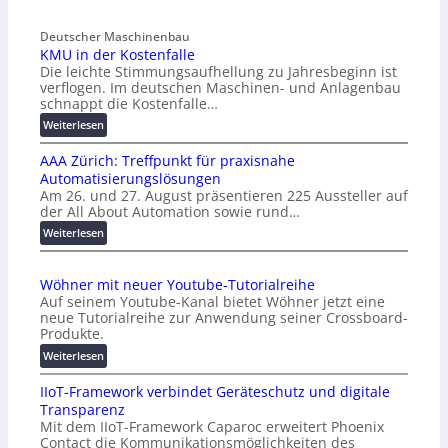
Deutscher Maschinenbau
KMU in der Kostenfalle
Die leichte Stimmungsaufhellung zu Jahresbeginn ist
verflogen. Im deutschen Maschinen- und Anlagenbau
schnappt die Kostenfalle…
:
Weiterlesen
K
AAA Zürich: Treffpunkt für praxisnahe
M
Automatisierungslösungen
U
Am 26. und 27. August präsentieren 225 Aussteller auf
i
der All About Automation sowie rund…
n
d
:
Weiterlesen
e
A
r
A
Wöhner mit neuer Youtube-Tutorialreihe
K
A
Auf seinem Youtube-Kanal bietet Wöhner jetzt eine
o
Z
neue Tutorialreihe zur Anwendung seiner Crossboard-
s
ü
Produkte.
t
r
:
Weiterlesen
e
i
W
n
c
IIoT-Framework verbindet Geräteschutz und digitale
ö
f
h
Transparenz
h
a
:
Mit dem IIoT-Framework Caparoc erweitert Phoenix
n
l
T
Contact die Kommunikationsmöglichkeiten des
e
l
r