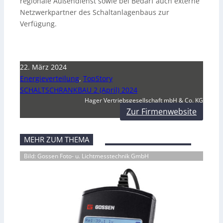
regionale Außendienst sowie bei Bedarf auch externe
Netzwerkpartner des Schaltanlagenbaus zur
Verfügung.
22. März 2024
Energieverteilung
,
TopStory
SCHALTSCHRANKBAU 2 (April) 2024
Hager Vertriebsgesellschaft mbH & Co. KG
Zur Firmenwebsite
MEHR ZUM THEMA
Bild: Gossen Foto- u. Lichtmesstechnik GmbH