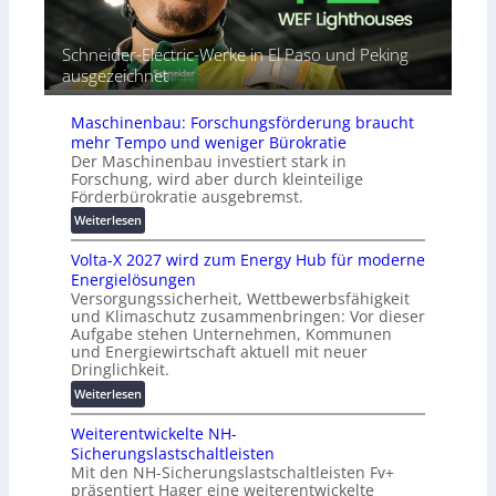
o
t
r
m
G
e
a
Schneider-Electric-Werke in El Paso und Peking
e
i
t
ausgezeichnet
r
h
i
ä
e
s
t
Maschinenbau: Forschungsförderung braucht
i
e
mehr Tempo und weniger Bürokratie
e
s
Der Maschinenbau investiert stark in
r
c
Forschung, wird aber durch kleinteilige
u
h
Förderbürokratie ausgebremst.
n
u
:
Weiterlesen
g
t
M
s
z
Volta-X 2027 wird zum Energy Hub für moderne
a
l
u
Energielösungen
s
ö
n
Versorgungssicherheit, Wettbewerbsfähigkeit
c
s
d
und Klimaschutz zusammenbringen: Vor dieser
h
u
Aufgabe stehen Unternehmen, Kommunen
d
i
n
und Energiewirtschaft aktuell mit neuer
i
n
g
Dringlichkeit.
g
e
e
:
i
Weiterlesen
n
n
V
t
b
Weiterentwickelte NH-
o
a
a
Sicherungslastschaltleisten
l
l
u
Mit den NH-Sicherungslastschaltleisten Fv+
t
e
:
präsentiert Hager eine weiterentwickelte
a
T