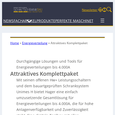
LinkedIn
YouTu
Newsletter
NEWS
FACHARTIKEL
PRODUKTE
PERFEKTE MASCHINE
TERMINE
WEB
Home
»
Energieverteilung
»
Attraktives Komplettpaket
Durchgängige Lösungen und Tools für
Energieverteilungen bis 4.000A
Attraktives Komplettpaket
Mit seinen offenen Hw+ Leistungsschaltern
und dem bauartgeprüften Schranksystem
Unimes H bietet Hager eine einfach
umzusetzende Gesamtlösung für
Energieverteilungen bis 4.000A, die für hohe
Anlagenverfügbarkeit und Zuverlässigkeit