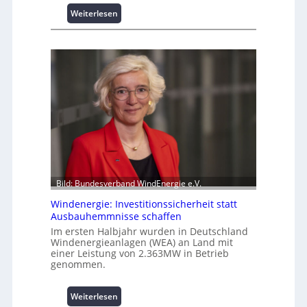
s
:
Weiterlesen
p
I
i
n
t
t
z
e
e
l
n
l
m
i
a
g
n
e
a
n
g
t
e
e
m
N
Bild: Bundesverband WindEnergie e.V.
e
u
n
Windenergie: Investitionssicherheit statt
t
t
Ausbauhemmnisse schaffen
z
h
Im ersten Halbjahr wurden in Deutschland
u
o
Windenergieanlagen (WEA) an Land mit
n
einer Leistung von 2.363MW in Betrieb
c
g
genommen.
h
s
-
ü
p
:
Weiterlesen
b
e