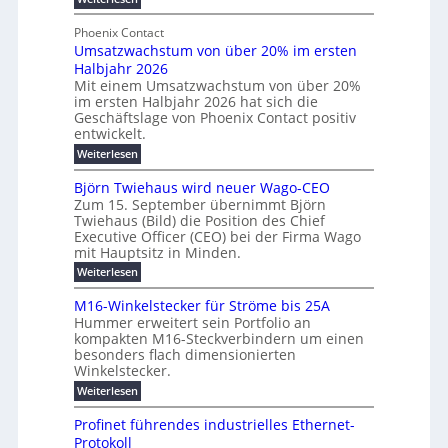
e
l
g
M
b
t
t
e
y
Phoenix Contact
r
e
h
e
H
Umsatzwachstum von über 20% im ersten
a
r
i
N
u
Halbjahr 2026
f
u
l
H
b
a
Mit einem Umsatzwachstum von über 20%
c
i
-
c
f
im ersten Halbjahr 2026 hat sich die
h
h
g
S
Geschäftslage von Phoenix Contact positiv
ü
d
t
u
i
entwickelt.
r
u
m
n
c
r
m
:
Weiterlesen
e
g
c
h
U
o
h
h
m
b
e
Björn Twiehaus wird neuer Wago-CEO
d
f
s
r
e
Zum 15. September übernimmt Björn
r
e
ü
a
T
Twiehaus (Bild) die Position des Chief
i
u
h
t
r
e
Executive Officer (CEO) bei der Firma Wago
r
z
m
n
n
u
m
mit Hauptsitz in Minden.
w
2
g
e
n
a
p
:
Weiterlesen
0
s
g
E
c
B
o
2
e
l
h
n
j
u
M16-Winkelstecker für Ströme bis 25A
n
s
6
a
ö
e
f
t
Hummer erweitert sein Portfolio an
n
E
r
s
r
ü
u
kompakten M16-Steckverbindern um einen
d
n
u
t
r
m
g
besonders flach dimensionierten
T
w
e
v
r
s
i
Winkelstecker.
w
ff
e
o
o
c
i
e
i
:
Weiterlesen
n
n
e
p
h
z
M
l
ü
h
i
e
i
1
a
b
ö
Profinet führendes industrielles Ethernet-
a
g
e
6
e
a
l
u
s
Protokoll
n
-
r
e