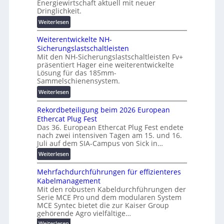
g
Energiewirtschaft aktuell mit neuer
g
e
Dringlichkeit.
e
i
n
n
:
Weiterlesen
t
b
V
a
a
Weiterentwickelte NH-
o
l
u
Sicherungslastschaltleisten
l
e
:
Mit den NH-Sicherungslastschaltleisten Fv+
t
T
F
präsentiert Hager eine weiterentwickelte
a
r
o
Lösung für das 185mm-
-
a
r
Sammelschienensystem.
X
n
s
:
Weiterlesen
2
s
c
W
0
p
h
Rekordbeteiligung beim 2026 European
e
2
a
u
Ethercat Plug Fest
i
7
r
n
Das 36. European Ethercat Plug Fest endete
t
w
e
g
nach zwei intensiven Tagen am 15. und 16.
e
i
n
s
Juli auf dem SIA-Campus von Sick in…
r
r
z
f
:
Weiterlesen
e
d
ö
R
n
z
r
Mehrfachdurchführungen für effizienteres
e
t
u
d
Kabelmanagement
k
w
m
e
Mit den robusten Kabeldurchführungen der
o
i
E
r
Serie MCE Pro und dem modularen System
r
c
n
MCE Syntec bietet die zur Kaiser Group
u
d
k
e
gehörende Agro vielfältige…
n
b
e
r
:
g
Weiterlesen