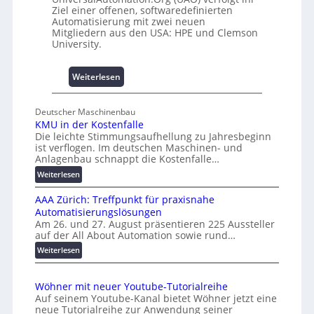
0
Ziel einer offenen, softwaredefinierten
m
A
Automatisierung mit zwei neuen
n
Mitgliedern aus den USA: HPE und Clemson
i
University.
s
s
:
Weiterlesen
e
U
s
n
c
Deutscher Maschinenbau
i
h
KMU in der Kostenfalle
v
a
Die leichte Stimmungsaufhellung zu Jahresbeginn
e
f
ist verflogen. Im deutschen Maschinen- und
r
Anlagenbau schnappt die Kostenfalle…
f
s
e
:
Weiterlesen
a
n
K
l
AAA Zürich: Treffpunkt für praxisnahe
M
A
Automatisierungslösungen
U
u
Am 26. und 27. August präsentieren 225 Aussteller
i
auf der All About Automation sowie rund…
t
n
o
d
:
Weiterlesen
e
A
m
r
A
a
Wöhner mit neuer Youtube-Tutorialreihe
K
A
t
Auf seinem Youtube-Kanal bietet Wöhner jetzt eine
o
Z
i
neue Tutorialreihe zur Anwendung seiner
s
ü