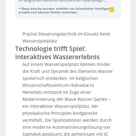
Im belgischen Wissenschaftszentrum Hydrodough in
Herentals wurde ein interaktiver Wasserspielplatz
* Diese Inhalte wurden mithilfe von Künstlicher Intelligenz
namens „blauer Wassergarten“ geschaffen, der
erstellt und können Fehler enthalten.
durch moderne Steuerungstechnik von Sigmatec
betrieben wird. Diese Automatisierungslösung,
entwickelt in Zusammenarbeit mit JC-Technik und
Präzise Steuerungstechnik im Einsatz beim
Sigma Control, nutzt industrielle Komponenten wie
Pumpen, Ventile und Sensoren, um physikalische
Wasserspielplatz
Prinzipien spielerisch zu vermitteln. Ein zentrales
Technologie trifft Spiel:
Element ist das
SDAS Automatisierungssystem
, das
interaktives Wassererlebnis
durch ein Multitouch-Panel gesteuert wird und über
Echtzeitsensorik verfügt, um dynamische
Auf einem Wasserspielplatz können Kinder
Wassererlebnisse zu ermöglichen. Die
die Kraft und Dynamik des Elements Wasser
Wasserqualität wird durch eine integrierte
spielerisch entdecken. Im belgischen
Enthärtungsanlage gewährleistet, die Verstopfungen
Wissenschaftszentrum Hidrodoe in
verhindert und die mikrobielle Sicherheit sicherstellt.
Herentals entstand im Zuge einer
Die modulare Vorabmontage im Technikcontainer
reduzierte die Installationszeit und sorgt für einen
Modernisierung der Blaue Wasser Garten –
reibungslosen Betrieb.
ein interaktiver Wasserspielplatz, der
physikalische Prinzipien kindgerecht
vermittelt. Die Spielstationen werden durch
eine moderne Automatisierungslösung von
Sigmatek gesteuert, die gemeinsam mit JC