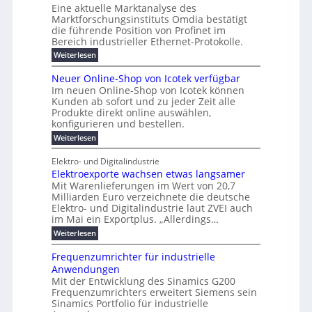
n
s
t
Eine aktuelle Marktanalyse des
u
t
W
2
r
w
E
l
Marktforschungsinstituts Omdia bestätigt
e
i
0
n
i
B
r
n
%
t
die führende Position von Profinet im
e
g
r
e
k
ü
i
Bereich industrieller Ethernet-Protokolle.
h
i
d
e
s
e
m
r
n
e
:
s
Weiterlesen
K
l
n
e
e
o
P
r
a
s
t
r
u
r
k
b
t
Neuer Online-Shop von Icotek verfügbar
s
c
e
e
o
e
e
t
r
Im neuen Online-Shop von Icotek können
a
r
n
f
l
c
e
Kunden ab sofort und zu jeder Zeit alle
a
W
i
t
m
k
n
a
Produkte direkt online auswählen,
t
n
a
e
H
P
g
konfigurieren und bestellen.
e
n
r
i
a
l
o
t
a
f
l
:
Weiterlesen
e
-
u
f
g
ü
b
N
C
ü
g
e
r
j
e
E
Elektro- und Digitalindustrie
h
m
S
a
u
F
O
r
Elektroexporte wachsen etwas langsamer
e
t
h
e
e
e
n
r
r
Mit Warenlieferungen im Wert von 20,7
r
n
s
t
ö
2
O
Milliarden Euro verzeichnete die deutsche
d
m
0
t
n
Elektro- und Digitalindustrie laut ZVEI auch
e
e
2
l
im Mai ein Exportplus. „Allerdings…
s
b
6
i
i
i
:
Weiterlesen
n
n
s
E
e
d
2
l
-
Frequenzumrichter für industrielle
u
5
e
S
Anwendungen
s
A
k
h
t
Mit der Entwicklung des Sinamics G200
t
o
r
Frequenzumrichters erweitert Siemens sein
r
p
i
o
Sinamics Portfolio für industrielle
v
e
e