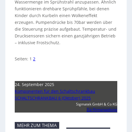
Wassermenge im Sprühstrahl anzupassen. Ähnlich
funktionieren drehbare Sprühpfähle, bei denen
Kinder durch Kurbeln einen Wolkeneffekt
erzeugen. Pumpendrücke bis 70bar werden über
die Steuerung präzise aufgebaut. Temperatur- und
Drucksensoren sichern einen ganzjährigen Betrieb
– inklusive Frostschutz.
Seiten:
1
2
24. September 2025
Komponenten für den Schaltschrankbau
SCHALTSCHRANKBAU 6 (Oktober) 2025
Sigmatek GmbH & Co KG
Zur Firmenwebsite
MEHR ZUM THEMA