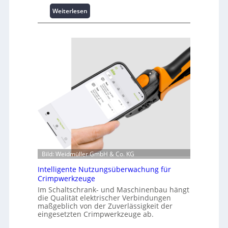
:
Weiterlesen
K
u
r
z
i
n
f
o
r
m
a
t
i
o
Bild: Weidmüller GmbH & Co. KG
n
z
Intelligente Nutzungsüberwachung für
u
Crimpwerkzeuge
m
Im Schaltschrank- und Maschinenbau hängt
L
die Qualität elektrischer Verbindungen
a
maßgeblich von der Zuverlässigkeit der
s
eingesetzten Crimpwerkzeuge ab.
t