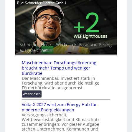
Bild: Schneider Electric GmbH
e
u
a
r
t
h
b
o
e
i
r
A
n
i
u
d
a
t
e
l
o
t
r
m
Schneider-Electric-Werke in El Paso und Peking
G
e
a
ausgezeichnet
e
i
t
r
h
i
ä
Maschinenbau: Forschungsförderung
e
s
t
braucht mehr Tempo und weniger
i
e
Bürokratie
e
s
Der Maschinenbau investiert stark in
r
Forschung, wird aber durch kleinteilige
c
u
Förderbürokratie ausgebremst.
h
n
u
:
Weiterlesen
g
t
M
s
Volta-X 2027 wird zum Energy Hub für
z
a
l
moderne Energielösungen
u
s
ö
Versorgungssicherheit,
n
c
s
Wettbewerbsfähigkeit und Klimaschutz
d
h
u
zusammenbringen: Vor dieser Aufgabe
d
i
n
stehen Unternehmen, Kommunen und
i
n