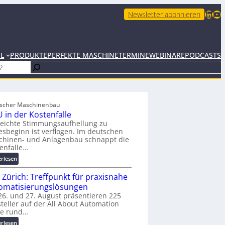
LinkedIn
YouTube
Newsletter abonnieren
EL
PRODUKTE
PERFEKTE MASCHINE
TERMINE
WEBINARE
PODCASTS
scher Maschinenbau
 in der Kostenfalle
leichte Stimmungsaufhellung zu
esbeginn ist verflogen. Im deutschen
chinen- und Anlagenbau schnappt die
enfalle…
:
erlesen
K
 Zürich: Treffpunkt für praxisnahe
M
U
omatisierungslösungen
i
6. und 27. August präsentieren 225
teller auf der All About Automation
n
ie rund…
d
e
:
erlesen