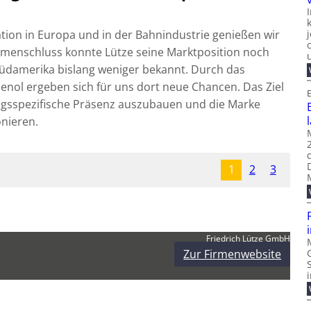
ion in Europa und in der Bahnindustrie genießen wir
menschluss konnte Lütze seine Marktposition noch
 Südamerika bislang weniger bekannt. Durch das
nol ergeben sich für uns dort neue Chancen. Das Ziel
E
ungsspezifische Präsenz auszubauen und die Marke
onieren.
1
2
3
Friedrich Lütze GmbH
Zur Firmenwebsite