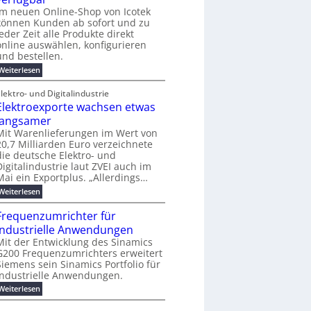
e
e
j
o
e
i
Im neuen Online-Shop von Icotek
m
s
a
-
r
n
e
können Kunden ab sofort und zu
h
t
C
f
e
n
jeder Zeit alle Produkte direkt
r
E
ü
t
t
online auswählen, konfigurieren
2
O
r
f
0
und bestellen.
S
ü
2
t
h
:
Weiterlesen
6
r
r
N
ö
e
e
lektro- und Digitalindustrie
m
n
u
e
Elektroexporte wachsen etwas
d
e
b
e
r
langsamer
i
s
O
Mit Warenlieferungen im Wert von
s
i
n
20,7 Milliarden Euro verzeichnete
2
n
l
5
die deutsche Elektro- und
d
i
A
u
Digitalindustrie laut ZVEI auch im
n
s
e
Mai ein Exportplus. „Allerdings…
t
-
:
Weiterlesen
r
S
E
i
h
l
e
Frequenzumrichter für
o
e
l
p
industrielle Anwendungen
k
l
v
t
Mit der Entwicklung des Sinamics
e
o
r
G200 Frequenzumrichters erweitert
s
n
o
E
Siemens sein Sinamics Portfolio für
I
e
t
c
industrielle Anwendungen.
x
h
o
p
:
Weiterlesen
e
t
o
F
r
e
r
r
n