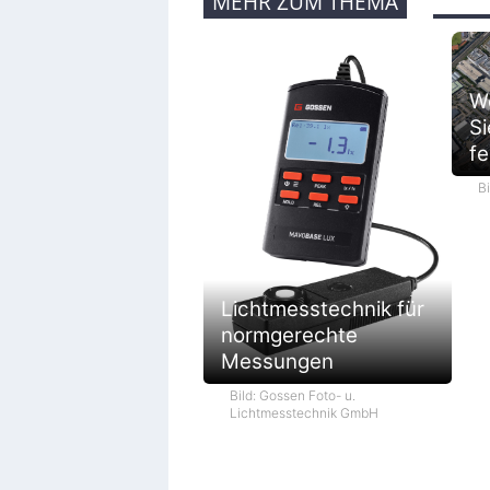
MEHR ZUM THEMA
We
Si
fe
B
Lichtmesstechnik für
normgerechte
Messungen
Bild: Gossen Foto- u.
Lichtmesstechnik GmbH