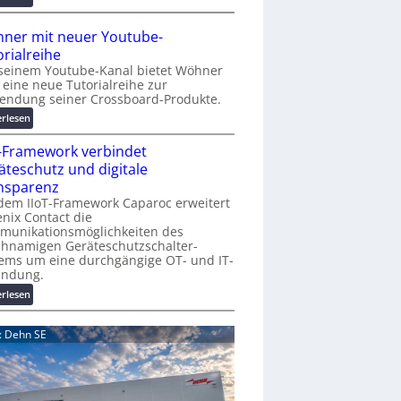
r
A
K
A
ner mit neuer Youtube-
o
A
orialreihe
s
Z
seinem Youtube-Kanal bietet Wöhner
t
ü
t eine neue Tutorialreihe zur
e
r
endung seiner Crossboard-Produkte.
n
i
:
erlesen
f
c
W
a
h
T-Framework verbindet
ö
l
:
h
äteschutz und digitale
l
T
n
nsparenz
e
r
e
dem IIoT-Framework Caparoc erweitert
e
r
nix Contact die
f
munikationsmöglichkeiten des
m
f
chnamigen Geräteschutzschalter-
i
p
ems um eine durchgängige OT- und IT-
t
u
indung.
n
n
:
erlesen
e
k
I
u
t
I
e
d: Dehn SE
f
o
r
ü
T
Y
r
-
o
p
F
u
r