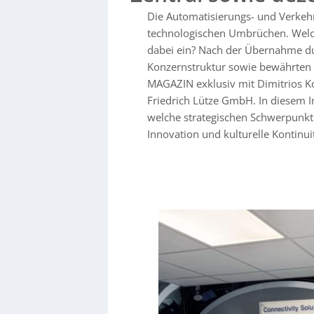
Lösungen zu erweitern und strebt an, Flexib
Die Automatisierungs- und Verkehr
Bereich Connectivity und Automatisierung zu
technologischen Umbrüchen. Welc
dabei ein? Nach der Übernahme d
Konzernstruktur sowie bewährten 
MAGAZIN exklusiv mit Dimitrios K
Friedrich Lütze GmbH. In diesem In
welche strategischen Schwerpunk
Innovation und kulturelle Kontinu