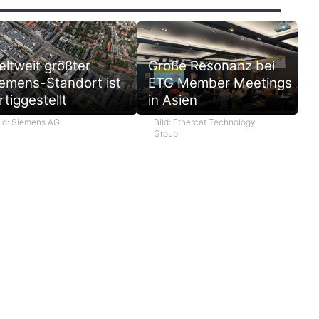
ltweit größter
Große Resonanz bei
emens-Standort ist
ETG Member Meetings
rtiggestellt
in Asien
ild: Siemens AG
Bild: Ethercat Technology
Group