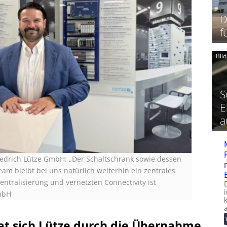
D
f
Bil
S
E
a
riedrich Lütze GmbH: „Der Schaltschrank sowie dessen
m bleibt bei uns natürlich weiterhin ein zentrales
ntralisierung und vernetzten Connectivity ist
GmbH
hat sich Lütze durch die Übernahme