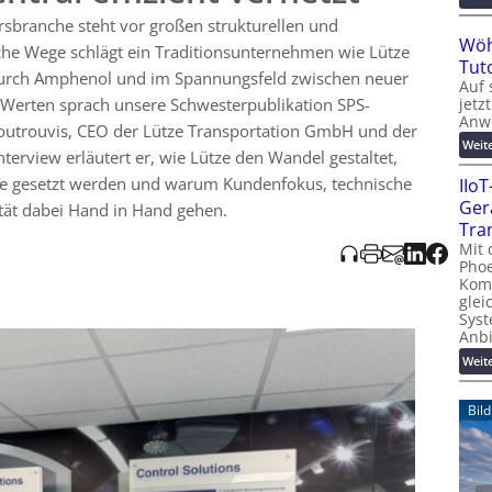
ilität und Nähe zum Kunden zu fördern, um den Kundenerfolg im
sbranche steht vor großen strukturellen und
 sichern.
Wöh
he Wege schlägt ein Traditionsunternehmen wie Lütze
Tut
urch Amphenol und im Spannungsfeld zwischen neuer
Auf 
jetz
Werten sprach unsere Schwesterpublikation SPS-
Anw
outrouvis, CEO der Lütze Transportation GmbH und der
Weit
terview erläutert er, wie Lütze den Wandel gestaltet,
te gesetzt werden und warum Kundenfokus, technische
IIo
Ger
ität dabei Hand in Hand gehen.
Tra
Mit 
Phoe
Kom
glei
Syst
Anb
Weit
Bil