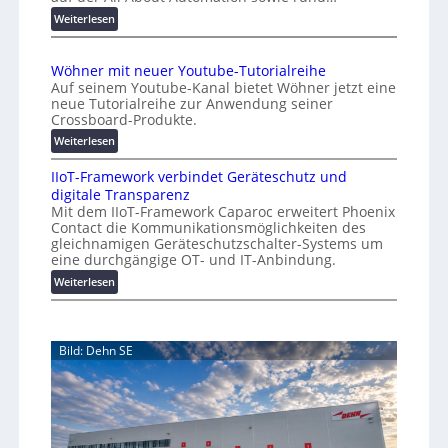
o
d
:
Weiterlesen
e
A
m
r
A
a
Wöhner mit neuer Youtube-Tutorialreihe
K
A
t
Auf seinem Youtube-Kanal bietet Wöhner jetzt eine
o
Z
i
neue Tutorialreihe zur Anwendung seiner
s
ü
o
Crossboard-Produkte.
t
r
n
:
Weiterlesen
e
i
.
W
n
c
O
IIoT-Framework verbindet Geräteschutz und
ö
f
h
r
digitale Transparenz
h
a
:
g
Mit dem IIoT-Framework Caparoc erweitert Phoenix
n
l
T
w
Contact die Kommunikationsmöglichkeiten des
e
l
r
gleichnamigen Geräteschutzschalter-Systems um
ä
r
e
e
eine durchgängige OT- und IT-Anbindung.
c
m
f
:
Weiterlesen
h
i
f
I
s
t
p
I
n
t
u
o
e
w
n
Bild: Dehn SE
T
u
e
k
-
e
t
i
F
r
f
t
r
Y
ü
e
a
o
r
r
m
u