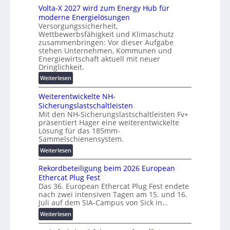
s
Volta-X 2027 wird zum Energy Hub für
z
a
l
moderne Energielösungen
u
s
ö
Versorgungssicherheit,
n
c
s
Wettbewerbsfähigkeit und Klimaschutz
d
h
u
zusammenbringen: Vor dieser Aufgabe
d
i
n
stehen Unternehmen, Kommunen und
i
n
g
Energiewirtschaft aktuell mit neuer
g
e
Dringlichkeit.
e
i
n
n
:
Weiterlesen
t
b
V
a
a
Weiterentwickelte NH-
o
l
u
Sicherungslastschaltleisten
l
e
:
Mit den NH-Sicherungslastschaltleisten Fv+
t
T
F
präsentiert Hager eine weiterentwickelte
a
r
o
Lösung für das 185mm-
-
a
r
Sammelschienensystem.
X
n
s
:
Weiterlesen
2
s
c
W
0
p
h
Rekordbeteiligung beim 2026 European
e
2
a
u
Ethercat Plug Fest
i
7
r
n
Das 36. European Ethercat Plug Fest endete
t
w
e
g
nach zwei intensiven Tagen am 15. und 16.
e
i
n
s
Juli auf dem SIA-Campus von Sick in…
r
r
z
f
:
Weiterlesen
e
d
ö
R
n
z
r