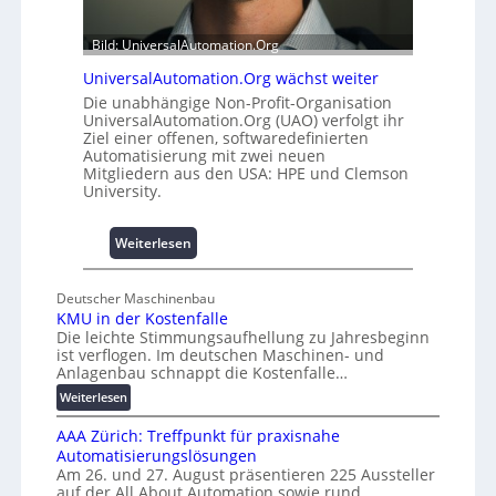
0
b
u
a
Bild: UniversalAutomation.Org
n
u
UniversalAutomation.Org wächst weiter
d
h
Die unabhängige Non-Profit-Organisation
4
e
UniversalAutomation.Org (UAO) verfolgt ihr
0
m
Ziel einer offenen, softwaredefinierten
A
m
Automatisierung mit zwei neuen
n
Mitgliedern aus den USA: HPE und Clemson
i
University.
s
s
:
Weiterlesen
e
U
s
n
c
Deutscher Maschinenbau
i
h
KMU in der Kostenfalle
v
a
Die leichte Stimmungsaufhellung zu Jahresbeginn
e
ist verflogen. Im deutschen Maschinen- und
f
r
Anlagenbau schnappt die Kostenfalle…
f
s
e
:
Weiterlesen
a
K
n
l
AAA Zürich: Treffpunkt für praxisnahe
M
A
Automatisierungslösungen
U
u
Am 26. und 27. August präsentieren 225 Aussteller
i
auf der All About Automation sowie rund…
t
n