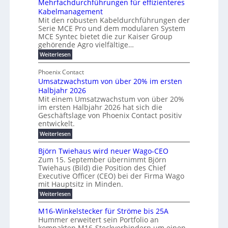
Mehrfachdurchführungen für effizienteres
e
t
u
d
Kabelmanagement
k
w
m
e
Mit den robusten Kabeldurchführungen der
o
i
E
r
Serie MCE Pro und dem modularen System
r
c
n
MCE Syntec bietet die zur Kaiser Group
u
d
k
e
gehörende Agro vielfältige…
n
b
e
r
:
g
Weiterlesen
e
l
g
M
b
t
t
e
y
Phoenix Contact
r
e
h
e
H
Umsatzwachstum von über 20% im ersten
a
r
i
N
u
Halbjahr 2026
f
u
l
H
b
a
Mit einem Umsatzwachstum von über 20%
c
i
-
c
f
im ersten Halbjahr 2026 hat sich die
h
h
g
S
Geschäftslage von Phoenix Contact positiv
ü
d
t
u
i
entwickelt.
r
u
m
n
c
r
m
:
Weiterlesen
e
g
c
h
U
o
h
h
m
b
e
Björn Twiehaus wird neuer Wago-CEO
d
f
s
r
e
Zum 15. September übernimmt Björn
r
e
ü
a
T
Twiehaus (Bild) die Position des Chief
i
u
h
t
r
e
Executive Officer (CEO) bei der Firma Wago
r
z
m
n
n
u
m
mit Hauptsitz in Minden.
w
2
g
e
n
a
p
:
Weiterlesen
0
s
g
E
c
B
o
2
e
l
h
n
j
u
M16-Winkelstecker für Ströme bis 25A
n
s
6
a
ö
e
f
t
Hummer erweitert sein Portfolio an
n
E
r
s
r
ü
u
kompakten M16-Steckverbindern um einen