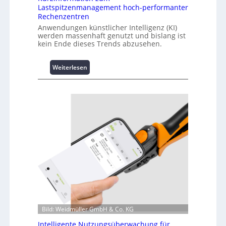
Lastspitzenmanagement hoch-performanter
Rechenzentren
Anwendungen künstlicher Intelligenz (KI)
werden massenhaft genutzt und bislang ist
kein Ende dieses Trends abzusehen.
:
Weiterlesen
K
u
r
z
i
n
f
o
r
m
a
t
i
o
Bild: Weidmüller GmbH & Co. KG
n
z
Intelligente Nutzungsüberwachung für