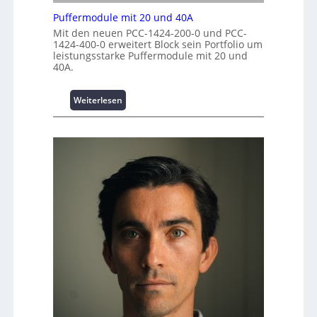
e
i
e
n
Puffermodule mit 20 und 40A
t
r
t
Mit den neuen PCC-1424-200-0 und PCC-
i
k
r
1424-400-0 erweitert Block sein Portfolio um
o
z
leistungsstarke Puffermodule mit 20 und
e
n
e
40A.
n
s
u
s
g
:
i
Weiterlesen
e
P
c
u
h
f
e
f
r
e
h
r
e
m
i
o
t
d
s
u
t
l
a
e
t
m
t
i
A
t
u
2
s