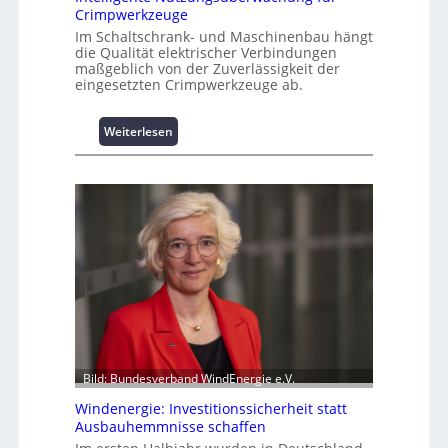
u
Crimpwerkzeuge
m
Im Schaltschrank- und Maschinenbau hängt
L
die Qualität elektrischer Verbindungen
a
maßgeblich von der Zuverlässigkeit der
eingesetzten Crimpwerkzeuge ab.
s
t
s
:
Weiterlesen
p
I
i
n
t
t
z
e
e
l
n
l
m
i
a
g
n
e
a
n
g
t
e
e
m
N
Bild: Bundesverband WindEnergie e.V.
e
u
n
Windenergie: Investitionssicherheit statt
t
t
Ausbauhemmnisse schaffen
z
h