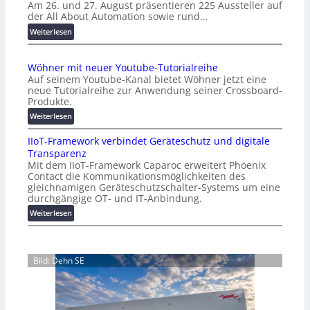
Am 26. und 27. August präsentieren 225 Aussteller auf
i
der All About Automation sowie rund…
n
d
:
Weiterlesen
e
A
r
A
Wöhner mit neuer Youtube-Tutorialreihe
K
A
Auf seinem Youtube-Kanal bietet Wöhner jetzt eine
o
Z
neue Tutorialreihe zur Anwendung seiner Crossboard-
s
ü
Produkte.
t
r
:
Weiterlesen
e
i
W
n
c
IIoT-Framework verbindet Geräteschutz und digitale
ö
f
h
Transparenz
h
a
:
Mit dem IIoT-Framework Caparoc erweitert Phoenix
n
l
T
Contact die Kommunikationsmöglichkeiten des
e
l
r
gleichnamigen Geräteschutzschalter-Systems um eine
r
e
e
durchgängige OT- und IT-Anbindung.
m
f
:
Weiterlesen
i
f
I
t
p
I
n
u
o
e
n
Bild: Dehn SE
T
u
k
-
e
t
F
r
f
r
Y
ü