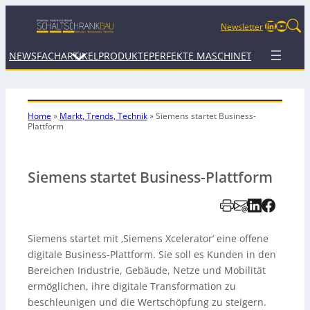
LinkedIn
YouTu
Newsletter
NEWS
FACHARTIKEL
PRODUKTE
PERFEKTE MASCHINE
TERMINE
WEB
Home
»
Markt, Trends, Technik
»
Siemens startet Business-
Plattform
Siemens startet Business-Plattform
Siemens startet mit ‚Siemens Xcelerator‘ eine offene
digitale Business-Plattform. Sie soll es Kunden in den
Bereichen Industrie, Gebäude, Netze und Mobilität
ermöglichen, ihre digitale Transformation zu
beschleunigen und die Wertschöpfung zu steigern.