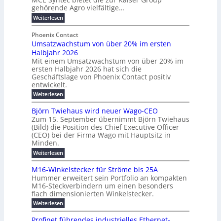
d
k
e
gehörende Agro vielfältige…
u
b
e
r
n
:
Weiterlesen
e
l
g
M
g
t
t
e
y
b
Phoenix Contact
e
h
e
H
Umsatzwachstum von über 20% im ersten
r
r
i
N
u
Halbjahr 2026
f
a
l
H
b
a
Mit einem Umsatzwachstum von über 20% im
u
i
-
c
f
ersten Halbjahr 2026 hat sich die
c
h
g
S
Geschäftslage von Phoenix Contact positiv
ü
h
d
u
i
entwickelt.
r
u
t
n
c
r
m
:
Weiterlesen
m
g
c
h
U
o
e
h
m
b
e
Björn Twiehaus wird neuer Wago-CEO
d
f
h
s
e
Zum 15. September übernimmt Björn Twiehaus
r
e
ü
a
r
(Bild) die Position des Chief Executive Officer
i
u
h
t
r
T
(CEO) bei der Firma Wago mit Hauptsitz in
r
z
m
n
n
e
u
Minden.
w
2
g
e
n
a
m
:
Weiterlesen
0
s
g
E
c
p
B
2
e
l
h
n
j
o
M16-Winkelstecker für Ströme bis 25A
n
s
6
a
ö
e
f
u
t
Hummer erweitert sein Portfolio an kompakten
E
r
s
r
ü
u
M16-Steckverbindern um einen besonders
n
n
u
t
r
m
g
flach dimensionierten Winkelstecker.
T
d
e
v
r
s
i
w
:
w
Weiterlesen
ff
o
o
c
i
e
M
i
n
e
e
p
h
1
z
l
ü
Profinet führendes industrielles Ethernet-
n