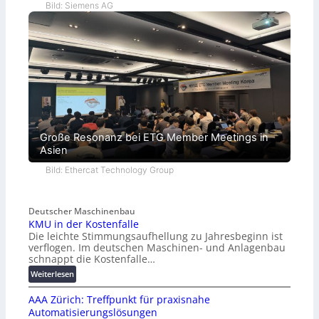
Bild: Siemens AG
Große Resonanz bei ETG Member Meetings in
Asien
Bild: Ethercat Technology Group
Deutscher Maschinenbau
KMU in der Kostenfalle
Die leichte Stimmungsaufhellung zu Jahresbeginn ist
verflogen. Im deutschen Maschinen- und Anlagenbau
schnappt die Kostenfalle…
:
Weiterlesen
K
AAA Zürich: Treffpunkt für praxisnahe
M
Automatisierungslösungen
U