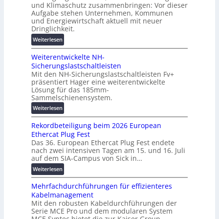
u
und Klimaschutz zusammenbringen: Vor dieser
g
h
t
Aufgabe stehen Unternehmen, Kommunen
s
i
und Energiewirtschaft aktuell mit neuer
z
l
n
Dringlichkeit.
u
ö
e
n
:
Weiterlesen
s
n
d
V
u
b
d
Weiterentwickelte NH-
o
n
a
i
Sicherungslastschaltleisten
l
g
u
g
Mit den NH-Sicherungslastschaltleisten Fv+
t
e
:
präsentiert Hager eine weiterentwickelte
i
a
n
F
Lösung für das 185mm-
t
-
o
Sammelschienensystem.
a
X
r
:
Weiterlesen
l
2
s
W
e
0
c
Rekordbeteiligung beim 2026 European
e
T
2
h
Ethercat Plug Fest
i
r
7
u
Das 36. European Ethercat Plug Fest endete
t
a
w
n
nach zwei intensiven Tagen am 15. und 16. Juli
e
n
i
g
auf dem SIA-Campus von Sick in…
r
s
r
s
:
Weiterlesen
e
p
d
f
R
n
a
z
ö
Mehrfachdurchführungen für effizienteres
e
t
r
u
r
Kabelmanagement
k
w
e
m
d
Mit den robusten Kabeldurchführungen der
o
i
n
E
e
Serie MCE Pro und dem modularen System
r
c
z
n
r
MCE Syntec bietet die zur Kaiser Group