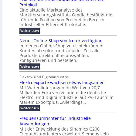
h
6
e
i
a
b
ö
Protokoll
a
i
-
e
e
a
l
u
s
Eine aktuelle Marktanalyse des
W
n
g
r
n
s
t
Marktforschungsinstituts Omdia bestätigt die
i
u
t
2
e
w
E
n
l
führende Position von Profinet im Bereich
e
0
n
i
r
k
r
%
t
industrieller Ethernet-Protokolle.
e
g
r
e
B
e
i
h
i
d
:
Weiterlesen
e
l
s
m
ü
n
P
e
s
s
K
n
e
r
e
r
t
Neuer Online-Shop von Icotek verfügbar
r
a
t
r
u
o
o
e
b
s
Im neuen Online-Shop von Icotek können
c
e
e
f
c
e
k
t
Kunden ab sofort und zu jeder Zeit alle
a
r
i
n
k
l
e
r
Produkte direkt online auswählen,
W
n
t
e
m
n
a
konfigurieren und bestellen.
a
e
r
a
H
P
g
t
f
t
n
:
a
Weiterlesen
l
o
f
ü
a
N
l
i
-
ü
u
r
g
e
b
e
Elektro- und Digitalindustrie
C
h
S
g
e
u
j
E
r
Elektroexporte wachsen etwas langsamer
t
m
e
a
F
O
e
r
Mit Warenlieferungen im Wert von 20,7
e
r
h
e
n
ö
n
O
r
Milliarden Euro verzeichnete die deutsche
d
s
m
t
n
2
Elektro- und Digitalindustrie laut ZVEI auch im
e
e
l
0
t
Mai ein Exportplus. „Allerdings…
s
b
i
2
i
i
:
Weiterlesen
n
6
n
s
E
e
d
2
l
-
Frequenzumrichter für industrielle
u
5
e
S
Anwendungen
s
A
k
h
t
Mit der Entwicklung des Sinamics G200
t
o
r
Frequenzumrichters erweitert Siemens sein
r
p