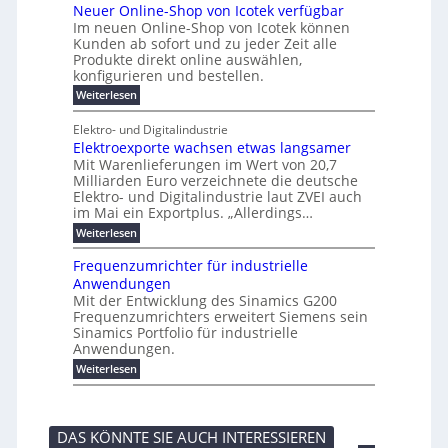
u
r
k
b
t
Neuer Online-Shop von Icotek verfügbar
s
c
e
e
o
e
e
t
r
Im neuen Online-Shop von Icotek können
a
r
n
f
l
c
e
Kunden ab sofort und zu jeder Zeit alle
a
W
i
t
m
k
n
a
Produkte direkt online auswählen,
t
n
a
e
H
P
g
konfigurieren und bestellen.
e
n
r
i
a
l
o
t
a
f
l
:
Weiterlesen
e
-
u
f
g
ü
b
N
C
ü
g
e
r
j
e
E
Elektro- und Digitalindustrie
h
m
S
a
u
F
O
r
Elektroexporte wachsen etwas langsamer
e
t
h
e
e
e
n
r
r
Mit Warenlieferungen im Wert von 20,7
r
n
s
t
ö
2
O
Milliarden Euro verzeichnete die deutsche
d
m
0
t
n
Elektro- und Digitalindustrie laut ZVEI auch
e
e
2
l
im Mai ein Exportplus. „Allerdings…
s
b
6
i
i
i
:
Weiterlesen
n
n
s
E
e
d
2
l
-
Frequenzumrichter für industrielle
u
5
e
S
Anwendungen
s
A
k
h
t
Mit der Entwicklung des Sinamics G200
t
o
r
Frequenzumrichters erweitert Siemens sein
r
p
i
o
Sinamics Portfolio für industrielle
v
e
e
o
Anwendungen.
l
x
n
l
:
Weiterlesen
p
I
e
F
o
c
s
r
r
o
E
e
t
t
t
q
e
e
DAS KÖNNTE SIE AUCH INTERESSIEREN
h
u
w
k