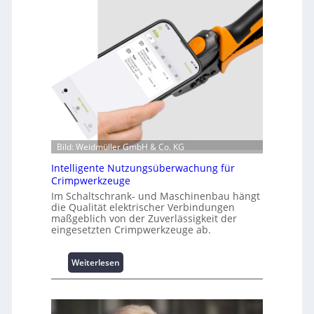
z
i
n
f
o
r
m
a
t
i
o
Bild: Weidmüller GmbH & Co. KG
n
z
Intelligente Nutzungsüberwachung für
u
Crimpwerkzeuge
m
Im Schaltschrank- und Maschinenbau hängt
L
die Qualität elektrischer Verbindungen
a
maßgeblich von der Zuverlässigkeit der
s
eingesetzten Crimpwerkzeuge ab.
t
s
:
Weiterlesen
p
I
i
n
t
t
z