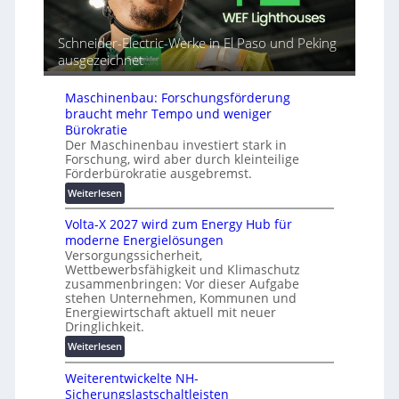
t
e
l
o
t
r
m
Schneider-Electric-Werke in El Paso und Peking
G
e
a
ausgezeichnet
e
i
t
r
h
i
ä
Maschinenbau: Forschungsförderung
e
s
t
braucht mehr Tempo und weniger
i
e
Bürokratie
e
s
Der Maschinenbau investiert stark in
r
c
Forschung, wird aber durch kleinteilige
u
Förderbürokratie ausgebremst.
h
n
u
:
Weiterlesen
g
t
M
s
z
Volta-X 2027 wird zum Energy Hub für
a
l
u
moderne Energielösungen
s
ö
n
Versorgungssicherheit,
c
s
Wettbewerbsfähigkeit und Klimaschutz
d
h
u
zusammenbringen: Vor dieser Aufgabe
d
i
n
stehen Unternehmen, Kommunen und
i
n
g
Energiewirtschaft aktuell mit neuer
g
e
e
Dringlichkeit.
i
n
n
:
Weiterlesen
t
b
V
a
a
Weiterentwickelte NH-
o
l
u
Sicherungslastschaltleisten
l
e