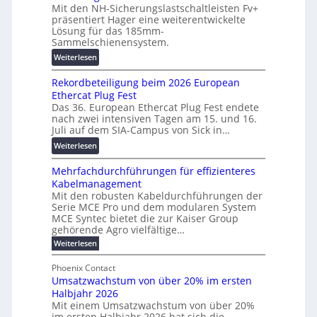
:
Mit den NH-Sicherungslastschaltleisten Fv+
t
T
F
präsentiert Hager eine weiterentwickelte
a
r
o
Lösung für das 185mm-
-
a
r
Sammelschienensystem.
X
n
s
:
Weiterlesen
2
s
c
W
0
p
h
Rekordbeteiligung beim 2026 European
e
2
a
u
Ethercat Plug Fest
i
7
r
n
Das 36. European Ethercat Plug Fest endete
t
w
e
g
nach zwei intensiven Tagen am 15. und 16.
e
i
n
s
Juli auf dem SIA-Campus von Sick in…
r
r
z
f
:
Weiterlesen
e
d
ö
R
n
z
r
Mehrfachdurchführungen für effizienteres
e
t
u
d
Kabelmanagement
k
w
m
e
Mit den robusten Kabeldurchführungen der
o
i
E
r
Serie MCE Pro und dem modularen System
r
c
n
MCE Syntec bietet die zur Kaiser Group
u
d
k
e
gehörende Agro vielfältige…
n
b
e
r
:
g
Weiterlesen
e
l
g
M
b
t
t
e
y
Phoenix Contact
r
e
h
e
H
Umsatzwachstum von über 20% im ersten
a
r
i
N
u
Halbjahr 2026
f
u
l
H
b
a
Mit einem Umsatzwachstum von über 20%
c
i
-
c
f
im ersten Halbjahr 2026 hat sich die