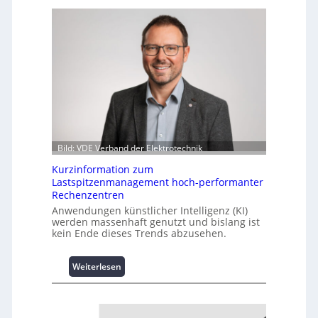
Bild: VDE Verband der Elektrotechnik
Kurzinformation zum
Lastspitzenmanagement hoch-performanter
Rechenzentren
Anwendungen künstlicher Intelligenz (KI)
werden massenhaft genutzt und bislang ist
kein Ende dieses Trends abzusehen.
:
Weiterlesen
K
u
r