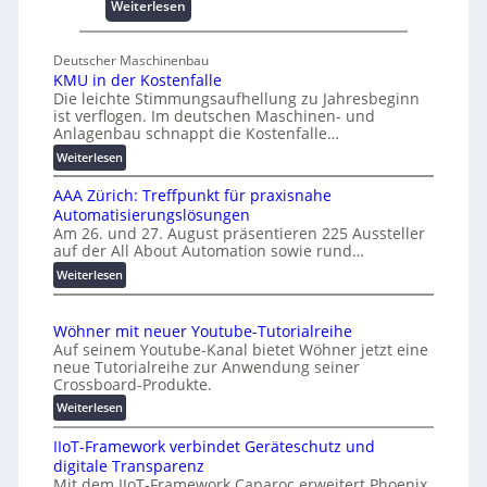
s
:
Weiterlesen
e
U
s
n
Deutscher Maschinenbau
c
i
KMU in der Kostenfalle
h
v
Die leichte Stimmungsaufhellung zu Jahresbeginn
a
e
ist verflogen. Im deutschen Maschinen- und
f
r
Anlagenbau schnappt die Kostenfalle…
f
s
:
Weiterlesen
e
a
K
n
l
AAA Zürich: Treffpunkt für praxisnahe
M
A
Automatisierungslösungen
U
u
Am 26. und 27. August präsentieren 225 Aussteller
i
auf der All About Automation sowie rund…
t
n
o
d
:
Weiterlesen
e
A
m
r
A
a
Wöhner mit neuer Youtube-Tutorialreihe
K
A
t
Auf seinem Youtube-Kanal bietet Wöhner jetzt eine
o
Z
i
neue Tutorialreihe zur Anwendung seiner
s
ü
o
Crossboard-Produkte.
t
r
n
:
Weiterlesen
e
i
.
W
n
c
O
IIoT-Framework verbindet Geräteschutz und
ö
f
h
r
digitale Transparenz
h
a
:
g
Mit dem IIoT-Framework Caparoc erweitert Phoenix
n