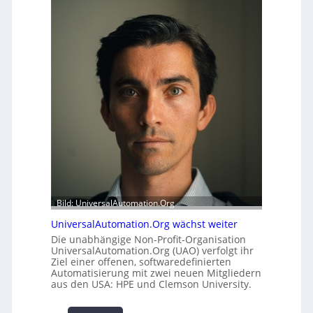
r
f
h
e
e
r
i
m
t
o
s
d
t
u
a
l
t
e
t
m
A
i
u
t
s
2
b
0
a
u
Bild: UniversalAutomation.Org
u
n
h
UniversalAutomation.Org wächst weiter
d
e
4
Die unabhängige Non-Profit-Organisation
m
UniversalAutomation.Org (UAO) verfolgt ihr
0
Ziel einer offenen, softwaredefinierten
m
A
Automatisierung mit zwei neuen Mitgliedern
n
aus den USA: HPE und Clemson University.
i
s