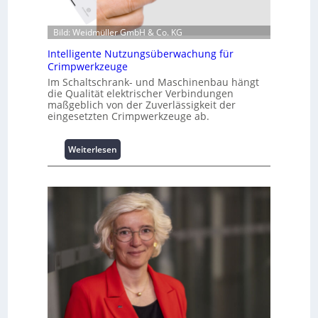
o
n
Bild: Weidmüller GmbH & Co. KG
z
Intelligente Nutzungsüberwachung für
u
Crimpwerkzeuge
m
L
Im Schaltschrank- und Maschinenbau hängt
die Qualität elektrischer Verbindungen
a
maßgeblich von der Zuverlässigkeit der
s
eingesetzten Crimpwerkzeuge ab.
t
s
p
:
Weiterlesen
i
I
t
n
z
t
e
e
n
l
m
l
a
i
n
g
a
e
g
n
e
t
m
e