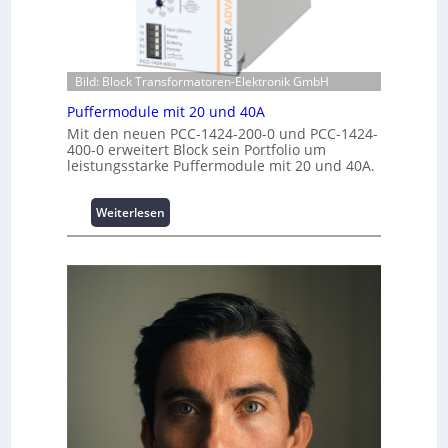
v
e
i
e
n
m
s
z
p
t
e
w
i
Bild: Block Transformatoren-Elektronik GmbH
n
e
t
Puffermodule mit 20 und 40A
t
r
i
r
k
Mit den neuen PCC-1424-200-0 und PCC-1424-
o
400-0 erweitert Block sein Portfolio um
e
z
n
leistungsstarke Puffermodule mit 20 und 40A.
n
e
s
u
s
g
:
Weiterlesen
i
e
P
c
u
h
f
e
f
r
e
h
r
e
m
i
o
t
d
s
u
t
l
a
e
t