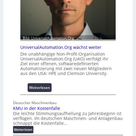
m
t
i
A
t
u
2
s
0
b
u
a
n
Bild: UniversalAutomation.Org
u
d
h
UniversalAutomation.Org wächst weiter
4
e
Die unabhängige Non-Profit-Organisation
0
m
UniversalAutomation.Org (UAO) verfolgt ihr
A
m
Ziel einer offenen, softwaredefinierten
n
Automatisierung mit zwei neuen Mitgliedern
i
aus den USA: HPE und Clemson University.
s
s
:
Weiterlesen
e
U
s
n
c
Deutscher Maschinenbau
i
h
KMU in der Kostenfalle
v
Die leichte Stimmungsaufhellung zu Jahresbeginn ist
a
e
verflogen. Im deutschen Maschinen- und Anlagenbau
f
r
schnappt die Kostenfalle…
f
s
:
Weiterlesen
e
a
K