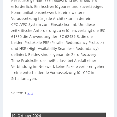
Ressource gemäß IEEE 1588v2 und IEC 61850-9-3
erforderlich. Ein hochverfügbares und zuverlässiges
Kommunikationsnetzwerk ist eine weitere
Voraussetzung für jede Architektur, in der ein
CPC-/VPC-System zum Einsatz kommt. Um diese
zeitkritische Anforderung zu erfüllen, verlangt die IEC
61850 die Anwendung der IEC 62439-3, die die
beiden Protokolle PRP (Parallel Redundancy Protocol)
und HSR (High-Availability Seamless Redundancy)
definiert. Beides sind sogenannte Zero-Recovery-
Time-Protokolle, das heißt, dass bei Ausfall einer
Verbindung im Netzwerk keine Pakete verloren gehen
– eine entscheidende Voraussetzung für CPC in
Schaltanlagen.
Seiten:
1
2
3
19. Oktober 2024