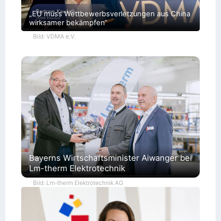
„EU muss Wettbewerbsverletzungen aus China
wirksamer bekämpfen“
Bild: VDMA e.V.
Bayerns Wirtschaftsminister Aiwanger bei
Lm-therm Elektrotechnik
Bild: Lm-therm Elektrotechnik AG