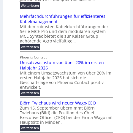
r
r
s
n
:
Weiterlesen
e
d
f
z
R
n
z
ö
Mehrfachdurchführungen für effizienteres
e
t
u
r
Kabelmanagement
k
w
m
d
Mit den robusten Kabeldurchführungen der
o
i
E
e
Serie MCE Pro und dem modularen System
r
c
n
r
MCE Syntec bietet die zur Kaiser Group
d
k
e
gehörende Agro vielfältige…
u
b
e
r
n
:
Weiterlesen
e
l
g
M
g
t
t
e
y
b
Phoenix Contact
e
h
e
H
Umsatzwachstum von über 20% im ersten
r
r
i
N
u
Halbjahr 2026
f
a
l
H
b
a
Mit einem Umsatzwachstum von über 20% im
u
i
-
c
f
ersten Halbjahr 2026 hat sich die
c
h
g
S
Geschäftslage von Phoenix Contact positiv
ü
h
d
u
i
entwickelt.
r
u
t
n
c
r
m
:
Weiterlesen
m
g
c
h
U
o
e
h
m
b
e
Björn Twiehaus wird neuer Wago-CEO
d
f
h
s
e
Zum 15. September übernimmt Björn
r
e
ü
a
r
Twiehaus (Bild) die Position des Chief
i
u
h
t
r
T
Executive Officer (CEO) bei der Firma Wago mit
r
z
m
n
n
e
u
Hauptsitz in Minden.
w
2
g
e
n
a
m
:
Weiterlesen
0
s
g
E
c
p
B