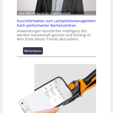
Bild: VDE Verband der Elektrotechnik
Kurzinformation zum Lastspitzenmanagement
hoch-performanter Rechenzentren
Anwendungen künstlicher Intelligenz (KI)
werden massenhaft genutzt und bislang ist
kein Ende dieses Trends abzusehen.
:
Weiterlesen
K
u
r
z
i
n
f
o
r
m
a
t
i