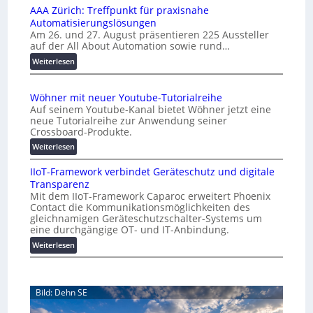
n
l
AAA Zürich: Treffpunkt für praxisnahe
M
A
Automatisierungslösungen
U
u
Am 26. und 27. August präsentieren 225 Aussteller
i
auf der All About Automation sowie rund…
t
n
o
d
:
Weiterlesen
e
A
m
r
A
a
Wöhner mit neuer Youtube-Tutorialreihe
K
A
t
Auf seinem Youtube-Kanal bietet Wöhner jetzt eine
o
Z
i
neue Tutorialreihe zur Anwendung seiner
s
ü
o
Crossboard-Produkte.
t
r
n
:
Weiterlesen
e
i
.
W
n
c
O
IIoT-Framework verbindet Geräteschutz und digitale
ö
f
h
r
Transparenz
h
a
:
g
Mit dem IIoT-Framework Caparoc erweitert Phoenix
n
l
T
w
Contact die Kommunikationsmöglichkeiten des
e
l
r
gleichnamigen Geräteschutzschalter-Systems um
ä
r
e
e
eine durchgängige OT- und IT-Anbindung.
c
m
f
:
Weiterlesen
h
i
f
I
s
t
p
I
n
t
u
o
e
w
n
Bild: Dehn SE
T
u
e
k
-
e
t
i