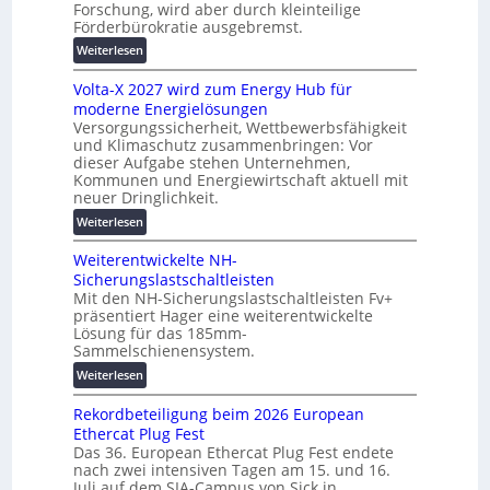
r
Forschung, wird aber durch kleinteilige
c
u
Förderbürokratie ausgebremst.
h
n
:
Weiterlesen
u
g
M
t
s
Volta-X 2027 wird zum Energy Hub für
a
z
l
moderne Energielösungen
s
u
ö
Versorgungssicherheit, Wettbewerbsfähigkeit
c
n
s
und Klimaschutz zusammenbringen: Vor
h
d
u
dieser Aufgabe stehen Unternehmen,
i
d
n
Kommunen und Energiewirtschaft aktuell mit
n
i
neuer Dringlichkeit.
g
e
g
e
:
Weiterlesen
n
i
n
V
b
t
Weiterentwickelte NH-
o
a
a
Sicherungslastschaltleisten
l
u
l
Mit den NH-Sicherungslastschaltleisten Fv+
t
:
e
präsentiert Hager eine weiterentwickelte
a
F
T
Lösung für das 185mm-
-
o
r
Sammelschienensystem.
X
r
a
:
Weiterlesen
2
s
n
W
0
c
s
Rekordbeteiligung beim 2026 European
e
2
h
p
Ethercat Plug Fest
i
7
u
a
Das 36. European Ethercat Plug Fest endete
t
w
n
r
nach zwei intensiven Tagen am 15. und 16.
e
i
g
e
Juli auf dem SIA-Campus von Sick in…