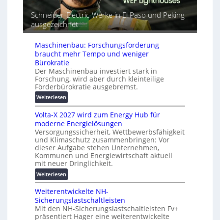
t
r
m
Schneider-Electric-Werke in El Paso und Peking
G
e
a
e
ausgezeichnet
i
t
r
h
i
ä
e
s
Maschinenbau: Forschungsförderung
t
i
braucht mehr Tempo und weniger
e
e
Bürokratie
s
Der Maschinenbau investiert stark in
r
c
Forschung, wird aber durch kleinteilige
u
h
Förderbürokratie ausgebremst.
n
u
g
:
Weiterlesen
t
s
M
z
Volta-X 2027 wird zum Energy Hub für
l
a
u
moderne Energielösungen
ö
s
n
Versorgungssicherheit, Wettbewerbsfähigkeit
s
c
d
und Klimaschutz zusammenbringen: Vor
u
h
d
dieser Aufgabe stehen Unternehmen,
n
i
Kommunen und Energiewirtschaft aktuell
i
g
n
mit neuer Dringlichkeit.
g
e
e
i
:
Weiterlesen
n
n
t
V
b
a
Weiterentwickelte NH-
o
a
l
Sicherungslastschaltleisten
l
u
Mit den NH-Sicherungslastschaltleisten Fv+
e
t
:
präsentiert Hager eine weiterentwickelte
T
a