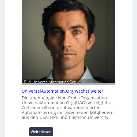
h
e
e
r
i
m
t
o
s
d
t
u
a
l
t
e
t
m
A
i
u
t
s
2
b
0
a
u
u
Bild: UniversalAutomation.Org
n
h
d
UniversalAutomation.Org wächst weiter
e
4
Die unabhängige Non-Profit-Organisation
m
0
UniversalAutomation.Org (UAO) verfolgt ihr
m
A
Ziel einer offenen, softwaredefinierten
n
Automatisierung mit zwei neuen Mitgliedern
i
aus den USA: HPE und Clemson University.
s
s
:
Weiterlesen
e