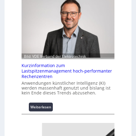
Bild: VDE Verband der Elektrotechnik
Kurzinformation zum
Lastspitzenmanagement hoch-performanter
Rechenzentren
Anwendungen künstlicher Intelligenz (KI)
werden massenhaft genutzt und bislang ist
kein Ende dieses Trends abzusehen.
:
Weiterlesen
K
u
r
z
i