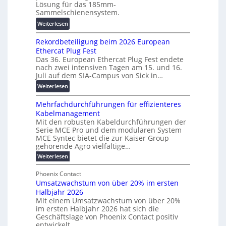
F
Lösung für das 185mm-
r
-
o
Sammelschienensystem.
a
X
r
:
Weiterlesen
n
2
s
W
s
0
c
Rekordbeteiligung beim 2026 European
e
p
2
h
Ethercat Plug Fest
i
a
7
u
Das 36. European Ethercat Plug Fest endete
t
r
w
n
nach zwei intensiven Tagen am 15. und 16.
e
e
i
g
Juli auf dem SIA-Campus von Sick in…
r
n
r
s
:
Weiterlesen
e
z
d
f
R
n
z
ö
Mehrfachdurchführungen für effizienteres
e
t
u
r
Kabelmanagement
k
w
m
d
Mit den robusten Kabeldurchführungen der
o
i
E
e
Serie MCE Pro und dem modularen System
r
c
n
r
MCE Syntec bietet die zur Kaiser Group
d
k
e
gehörende Agro vielfältige…
u
b
e
r
n
:
Weiterlesen
e
l
g
M
g
t
t
e
y
b
Phoenix Contact
e
h
e
H
Umsatzwachstum von über 20% im ersten
r
r
i
N
u
Halbjahr 2026
f
a
l
H
b
a
Mit einem Umsatzwachstum von über 20%
u
i
-
c
f
im ersten Halbjahr 2026 hat sich die
c
h
g
S
Geschäftslage von Phoenix Contact positiv
ü
h
d
u
i
entwickelt.
r