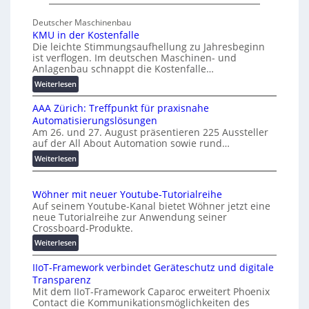
U
s
n
c
Deutscher Maschinenbau
i
h
KMU in der Kostenfalle
v
a
Die leichte Stimmungsaufhellung zu Jahresbeginn
e
ist verflogen. Im deutschen Maschinen- und
f
r
Anlagenbau schnappt die Kostenfalle…
f
s
:
Weiterlesen
e
a
K
n
l
AAA Zürich: Treffpunkt für praxisnahe
M
A
Automatisierungslösungen
U
u
Am 26. und 27. August präsentieren 225 Aussteller
i
auf der All About Automation sowie rund…
t
n
o
d
:
Weiterlesen
e
A
m
r
A
a
Wöhner mit neuer Youtube-Tutorialreihe
K
A
t
Auf seinem Youtube-Kanal bietet Wöhner jetzt eine
o
Z
i
neue Tutorialreihe zur Anwendung seiner
s
ü
o
Crossboard-Produkte.
t
r
n
:
Weiterlesen
e
i
.
W
n
c
O
IIoT-Framework verbindet Geräteschutz und digitale
ö
f
h
r
Transparenz
h
a
:
g
Mit dem IIoT-Framework Caparoc erweitert Phoenix
n
l
T
w
Contact die Kommunikationsmöglichkeiten des
e
l
r