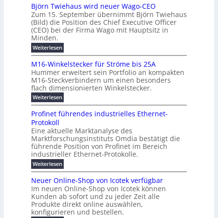
e
h
m
b
e
Björn Twiehaus wird neuer Wago-CEO
d
f
h
s
e
Zum 15. September übernimmt Björn Twiehaus
r
e
ü
a
r
(Bild) die Position des Chief Executive Officer
i
u
h
t
r
T
(CEO) bei der Firma Wago mit Hauptsitz in
r
z
m
n
n
e
u
Minden.
w
2
g
e
n
a
m
:
Weiterlesen
0
s
g
E
c
p
B
2
e
l
h
n
j
o
M16-Winkelstecker für Ströme bis 25A
n
s
6
a
ö
e
f
u
t
Hummer erweitert sein Portfolio an kompakten
E
r
s
r
ü
u
M16-Steckverbindern um einen besonders
n
n
u
t
r
m
g
flach dimensionierten Winkelstecker.
T
d
e
v
r
s
i
w
:
w
Weiterlesen
ff
o
o
c
i
e
M
i
n
e
e
p
h
1
z
l
ü
Profinet führendes industrielles Ethernet-
n
h
6
e
i
a
b
ö
Protokoll
a
i
-
e
e
a
l
u
s
Eine aktuelle Marktanalyse des
W
n
g
r
n
s
t
Marktforschungsinstituts Omdia bestätigt die
i
u
t
2
e
w
E
n
l
führende Position von Profinet im Bereich
e
0
n
i
r
k
r
%
t
industrieller Ethernet-Protokolle.
e
g
r
e
B
e
i
h
i
d
:
Weiterlesen
e
l
s
m
ü
n
P
e
s
s
K
n
e
r
e
r
t
Neuer Online-Shop von Icotek verfügbar
r
a
t
r
u
o
o
e
b
s
Im neuen Online-Shop von Icotek können
c
e
e
f
c
e
k
t
Kunden ab sofort und zu jeder Zeit alle
a
r
i
n
k
l
e
r
Produkte direkt online auswählen,
W
n
t
e
m
n
a
konfigurieren und bestellen.
a
e
r
a
H
P
g
t