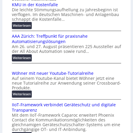
KMU in der Kostenfalle
Die leichte Stimmungsaufhellung zu Jahresbeginn ist
verflogen. Im deutschen Maschinen- und Anlagenbau
schnappt die Kostenfalle…
:
Weiterlesen
K
AAA Zürich: Treffpunkt für praxisnahe
M
Automatisierungslösungen
U
Am 26. und 27. August präsentieren 225 Aussteller auf
i
der All About Automation sowie rund…
n
d
:
Weiterlesen
e
A
r
A
Wöhner mit neuer Youtube-Tutorialreihe
K
A
Auf seinem Youtube-Kanal bietet Wöhner jetzt eine
o
Z
neue Tutorialreihe zur Anwendung seiner Crossboard-
s
ü
Produkte.
t
r
:
Weiterlesen
e
i
W
n
c
IIoT-Framework verbindet Geräteschutz und digitale
ö
f
h
Transparenz
h
a
:
Mit dem IIoT-Framework Caparoc erweitert Phoenix
n
l
T
Contact die Kommunikationsmöglichkeiten des
e
l
r
gleichnamigen Geräteschutzschalter-Systems um eine
r
e
e
durchgängige OT- und IT-Anbindung.
m
f