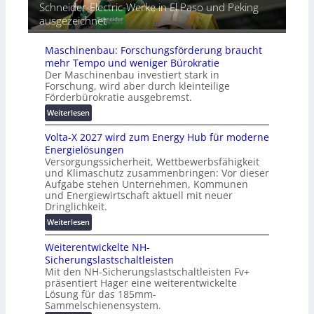
Schneider-Electric-Werke in El Paso und Peking
e
i
t
ausgezeichnet
r
h
i
ä
e
s
t
Maschinenbau: Forschungsförderung braucht
i
e
mehr Tempo und weniger Bürokratie
e
s
Der Maschinenbau investiert stark in
r
c
Forschung, wird aber durch kleinteilige
u
h
Förderbürokratie ausgebremst.
n
u
:
Weiterlesen
g
t
M
s
z
Volta-X 2027 wird zum Energy Hub für moderne
a
l
u
Energielösungen
s
ö
n
Versorgungssicherheit, Wettbewerbsfähigkeit
c
s
d
und Klimaschutz zusammenbringen: Vor dieser
h
u
Aufgabe stehen Unternehmen, Kommunen
d
i
n
und Energiewirtschaft aktuell mit neuer
i
n
g
Dringlichkeit.
g
e
e
:
i
Weiterlesen
n
n
V
t
b
Weiterentwickelte NH-
o
a
a
Sicherungslastschaltleisten
l
l
u
Mit den NH-Sicherungslastschaltleisten Fv+
t
e
:
präsentiert Hager eine weiterentwickelte
a
T
F
Lösung für das 185mm-
-
r
o
Sammelschienensystem.
X
a
r