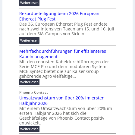
:
Weiterlesen
2
n
s
W
0
s
c
Rekordbeteiligung beim 2026 European
e
2
p
h
Ethercat Plug Fest
i
7
a
u
Das 36. European Ethercat Plug Fest endete
t
w
r
n
nach zwei intensiven Tagen am 15. und 16. Juli
e
i
e
g
auf dem SIA-Campus von Sick in…
r
r
n
s
:
Weiterlesen
e
d
z
f
R
n
z
ö
Mehrfachdurchführungen für effizienteres
e
t
u
r
Kabelmanagement
k
w
m
d
Mit den robusten Kabeldurchführungen der
o
i
E
e
Serie MCE Pro und dem modularen System
r
c
n
r
MCE Syntec bietet die zur Kaiser Group
d
k
e
gehörende Agro vielfältige…
u
b
e
r
n
:
Weiterlesen
e
l
g
M
g
t
t
e
y
b
Phoenix Contact
e
h
e
H
Umsatzwachstum von über 20% im ersten
r
r
i
N
u
Halbjahr 2026
f
a
l
H
b
a
Mit einem Umsatzwachstum von über 20% im
u
i
-
c
f
ersten Halbjahr 2026 hat sich die
c
h
g
S
Geschäftslage von Phoenix Contact positiv
ü
h
d
u
i
entwickelt.
r
u
t
n
c
r
m
:
Weiterlesen
m
g
c
h
U
o