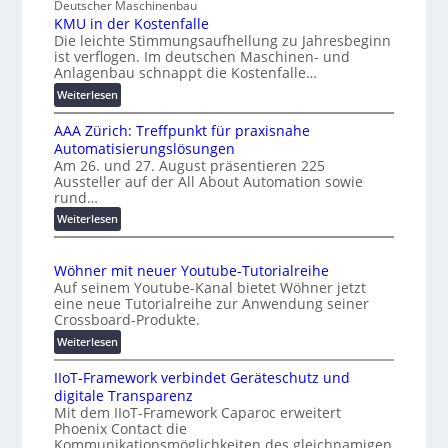
Deutscher Maschinenbau
i
c
KMU in der Kostenfalle
v
h
Die leichte Stimmungsaufhellung zu Jahresbeginn
e
a
ist verflogen. Im deutschen Maschinen- und
r
f
Anlagenbau schnappt die Kostenfalle…
s
f
:
Weiterlesen
a
e
K
l
n
AAA Zürich: Treffpunkt für praxisnahe
M
A
Automatisierungslösungen
U
u
Am 26. und 27. August präsentieren 225
i
Aussteller auf der All About Automation sowie
t
n
rund…
o
d
:
Weiterlesen
e
m
A
r
a
A
K
t
Wöhner mit neuer Youtube-Tutorialreihe
A
o
i
Auf seinem Youtube-Kanal bietet Wöhner jetzt
Z
s
o
eine neue Tutorialreihe zur Anwendung seiner
ü
t
n
Crossboard-Produkte.
r
e
.
:
Weiterlesen
i
n
O
W
c
f
r
IIoT-Framework verbindet Geräteschutz und
ö
h
a
g
digitale Transparenz
h
:
l
w
Mit dem IIoT-Framework Caparoc erweitert
n
T
l
Phoenix Contact die
ä
e
r
e
Kommunikationsmöglichkeiten des gleichnamigen