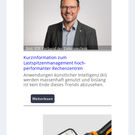
Bild: VDE Verband der Elektrotechnik
Kurzinformation zum
Lastspitzenmanagement hoch-
performanter Rechenzentren
Anwendungen künstlicher Intelligenz (KI)
werden massenhaft genutzt und bislang
ist kein Ende dieses Trends abzusehen.
:
Weiterlesen
K
u
r
z
i
n