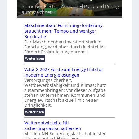
r
m
t
Schneider-Electric-Werke in El Paso und Peking
e
a
G
ausgezeichnet
i
t
e
h
i
r
e
s
Maschinenbau: Forschungsförderung
ä
i
braucht mehr Tempo und weniger
t
e
Bürokratie
e
r
Der Maschinenbau investiert stark in
s
Forschung, wird aber durch kleinteilige
u
c
Förderbürokratie ausgebremst.
n
h
g
:
Weiterlesen
u
s
M
t
Volta-X 2027 wird zum Energy Hub für
l
a
z
moderne Energielösungen
ö
s
u
Versorgungssicherheit,
s
c
n
Wettbewerbsfähigkeit und Klimaschutz
u
h
d
zusammenbringen: Vor dieser Aufgabe
n
i
d
stehen Unternehmen, Kommunen und
g
n
Energiewirtschaft aktuell mit neuer
i
e
e
Dringlichkeit.
g
n
n
i
:
Weiterlesen
b
t
V
a
a
Weiterentwickelte NH-
o
u
l
Sicherungslastschaltleisten
l
:
e
Mit den NH-Sicherungslastschaltleisten
t
F
Fv+ präsentiert Hager eine
T