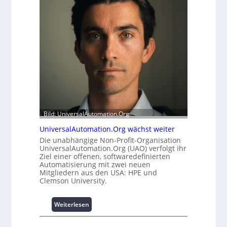
e
m
i
o
t
d
s
u
t
l
a
e
t
m
t
i
A
t
u
2
s
0
b
Bild: UniversalAutomation.Org
u
a
n
u
UniversalAutomation.Org wächst weiter
d
h
Die unabhängige Non-Profit-Organisation
4
e
UniversalAutomation.Org (UAO) verfolgt ihr
0
Ziel einer offenen, softwaredefinierten
m
A
Automatisierung mit zwei neuen
m
Mitgliedern aus den USA: HPE und
n
Clemson University.
i
s
:
Weiterlesen
s
U
e
n
s