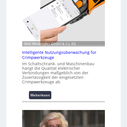
f
o
r
m
a
t
i
o
Bild: Weidmüller GmbH & Co. KG
n
z
Intelligente Nutzungsüberwachung für
u
Crimpwerkzeuge
m
Im Schaltschrank- und Maschinenbau
L
hängt die Qualität elektrischer
Verbindungen maßgeblich von der
a
Zuverlässigkeit der eingesetzten
s
Crimpwerkzeuge ab.
t
s
p
:
Weiterlesen
i
I
t
n
z
t
e
e
n
l