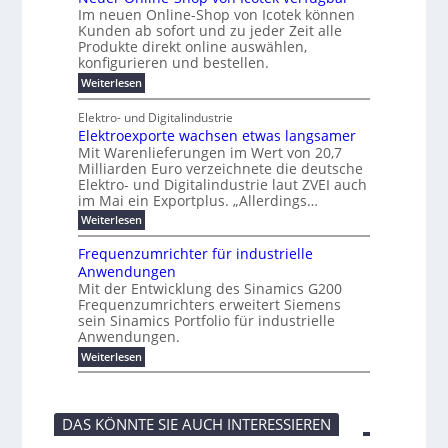
n
e
o
e
e
t
Im neuen Online-Shop von Icotek können
a
a
r
f
l
c
e
Kunden ab sofort und zu jeder Zeit alle
W
t
i
t
m
k
n
a
Produkte direkt online auswählen,
n
i
a
e
H
P
g
konfigurieren und bestellen.
e
n
r
a
e
l
o
t
a
f
l
:
Weiterlesen
-
u
f
g
ü
b
N
C
ü
g
e
r
j
e
E
Elektro- und Digitalindustrie
h
m
S
a
u
F
O
r
Elektroexporte wachsen etwas langsamer
e
t
h
e
e
e
n
r
r
Mit Warenlieferungen im Wert von 20,7
r
n
s
t
ö
2
O
Milliarden Euro verzeichnete die deutsche
d
m
0
t
n
Elektro- und Digitalindustrie laut ZVEI auch
e
e
2
l
im Mai ein Exportplus. „Allerdings…
s
b
6
i
i
i
:
Weiterlesen
n
n
s
E
e
d
2
l
-
Frequenzumrichter für industrielle
u
5
e
S
Anwendungen
s
A
k
h
t
Mit der Entwicklung des Sinamics G200
t
o
r
Frequenzumrichters erweitert Siemens
r
p
i
o
sein Sinamics Portfolio für industrielle
v
e
e
o
Anwendungen.
l
x
n
l
:
Weiterlesen
p
I
e
F
o
c
s
r
r
o
E
e
t
t
t
q
e
e
DAS KÖNNTE SIE AUCH INTERESSIEREN
h
u
w
k
e
e
a
v