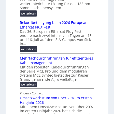
a
o
weiterentwickelte Lösung für das 185mm-
r
-
r
Sammelschienensystem.
a
X
s
:
Weiterlesen
n
2
c
W
s
0
h
Rekordbeteiligung beim 2026 European
e
p
2
u
Ethercat Plug Fest
i
a
7
n
Das 36. European Ethercat Plug Fest
t
r
w
g
endete nach zwei intensiven Tagen am 15.
e
e
i
s
und 16. Juli auf dem SIA-Campus von Sick
r
n
r
in…
f
e
z
d
ö
:
Weiterlesen
n
z
r
R
t
u
d
Mehrfachdurchführungen für effizienteres
e
w
m
e
Kabelmanagement
k
i
E
r
Mit den robusten Kabeldurchführungen
o
c
n
der Serie MCE Pro und dem modularen
u
r
k
e
System MCE Syntec bietet die zur Kaiser
n
d
e
r
Group gehörende Agro vielfältige…
g
b
l
g
:
Weiterlesen
b
e
t
y
M
r
t
e
e
H
Phoenix Contact
a
e
h
N
u
Umsatzwachstum von über 20% im ersten
r
u
i
H
b
Halbjahr 2026
f
c
l
-
a
f
Mit einem Umsatzwachstum von über 20%
h
i
c
S
im ersten Halbjahr 2026 hat sich die
ü
t
h
g
i