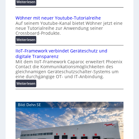
o
d
:
Weiterlesen
e
A
m
r
A
a
Wöhner mit neuer Youtube-Tutorialreihe
K
A
t
Auf seinem Youtube-Kanal bietet Wöhner jetzt eine
o
Z
i
neue Tutorialreihe zur Anwendung seiner
s
ü
o
Crossboard-Produkte.
t
r
n
:
Weiterlesen
e
i
.
W
n
c
O
IIoT-Framework verbindet Geräteschutz und
ö
f
h
r
digitale Transparenz
h
a
:
g
Mit dem IIoT-Framework Caparoc erweitert Phoenix
n
l
T
w
Contact die Kommunikationsmöglichkeiten des
e
l
r
gleichnamigen Geräteschutzschalter-Systems um
ä
r
e
e
eine durchgängige OT- und IT-Anbindung.
c
m
f
:
Weiterlesen
h
i
f
I
s
t
p
I
n
t
u
o
e
w
n
Bild: Dehn SE
T
u
e
k
-
e
t
i
F
r
f
t
r
Y
ü
e
a
o
r
r
m
u
p
e