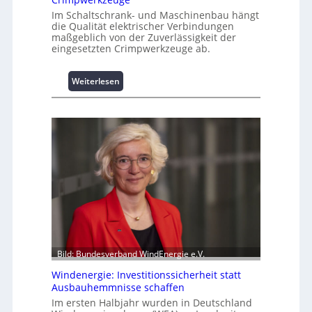
m
Im Schaltschrank- und Maschinenbau hängt
L
die Qualität elektrischer Verbindungen
a
maßgeblich von der Zuverlässigkeit der
s
eingesetzten Crimpwerkzeuge ab.
t
s
:
Weiterlesen
p
I
i
n
t
t
z
e
e
l
n
l
m
i
a
g
n
e
a
n
g
t
e
e
m
N
Bild: Bundesverband WindEnergie e.V.
e
u
n
Windenergie: Investitionssicherheit statt
t
t
Ausbauhemmnisse schaffen
z
h
Im ersten Halbjahr wurden in Deutschland
u
o