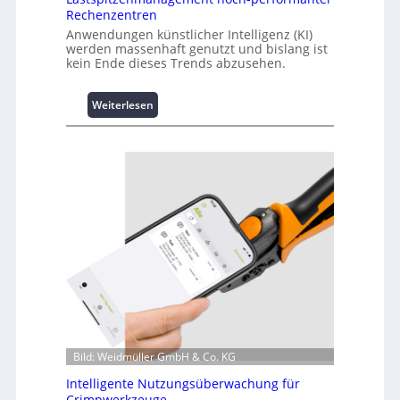
Rechenzentren
Anwendungen künstlicher Intelligenz (KI)
werden massenhaft genutzt und bislang ist
kein Ende dieses Trends abzusehen.
:
Weiterlesen
K
u
r
z
i
n
f
o
r
m
a
t
i
o
Bild: Weidmüller GmbH & Co. KG
n
z
Intelligente Nutzungsüberwachung für
u
Crimpwerkzeuge