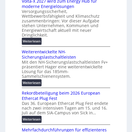
Volta-X 2027 wird zum Energy Hub für
z
a
l
moderne Energielösungen
u
s
ö
Versorgungssicherheit,
n
c
s
Wettbewerbsfähigkeit und Klimaschutz
d
h
u
zusammenbringen: Vor dieser Aufgabe
d
i
n
stehen Unternehmen, Kommunen und
i
n
g
Energiewirtschaft aktuell mit neuer
g
e
Dringlichkeit.
e
i
n
n
:
Weiterlesen
t
b
V
a
a
Weiterentwickelte NH-
o
l
u
Sicherungslastschaltleisten
l
e
:
Mit den NH-Sicherungslastschaltleisten Fv+
t
T
F
präsentiert Hager eine weiterentwickelte
a
r
o
Lösung für das 185mm-
-
a
r
Sammelschienensystem.
X
n
s
:
Weiterlesen
2
s
c
W
0
p
h
Rekordbeteiligung beim 2026 European
e
2
a
u
Ethercat Plug Fest
i
7
r
n
Das 36. European Ethercat Plug Fest endete
t
w
e
g
nach zwei intensiven Tagen am 15. und 16.
e
i
n
s
Juli auf dem SIA-Campus von Sick in…
r
r
z
f
:
Weiterlesen
e
d
ö
R
n
z
r
Mehrfachdurchführungen für effizienteres
e
t
u