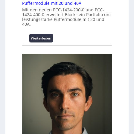
n
Puffermodule mit 20 und 40A
t
r
t
i
Mit den neuen PCC-1424-200-0 und PCC-
k
r
1424-400-0 erweitert Block sein Portfolio um
o
z
leistungsstarke Puffermodule mit 20 und
e
n
e
40A.
n
s
u
s
g
i
:
Weiterlesen
e
c
P
h
u
e
f
r
f
h
e
e
r
i
m
t
o
s
d
t
u
a
l
t
e
t
m
A
i
u
t
s
2