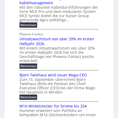
d
Kabelmanagement
k
w
m
e
Mit den robusten Kabeldurchführungen der
o
i
E
r
Serie MCE Pro und dem modularen System
r
c
n
MCE Syntec bietet die zur Kaiser Group
u
d
k
e
gehörende Agro vielfältige…
n
b
e
r
:
g
Weiterlesen
e
l
g
M
b
t
t
e
y
Phoenix Contact
r
e
h
e
H
Umsatzwachstum von über 20% im ersten
a
r
i
N
u
Halbjahr 2026
f
u
l
H
b
a
Mit einem Umsatzwachstum von über 20%
c
i
-
c
f
im ersten Halbjahr 2026 hat sich die
h
h
g
S
Geschäftslage von Phoenix Contact positiv
ü
d
t
u
i
entwickelt.
r
u
m
n
c
r
m
:
Weiterlesen
e
g
c
h
U
o
h
h
m
b
e
Björn Twiehaus wird neuer Wago-CEO
d
f
s
r
e
Zum 15. September übernimmt Björn
r
e
ü
a
T
Twiehaus (Bild) die Position des Chief
i
u
h
t
r
e
Executive Officer (CEO) bei der Firma Wago
r
z
m
n
n
u
m
mit Hauptsitz in Minden.
w
2
g
e
n
a
p
:
Weiterlesen
0
s
g
E
c
B
o
2
e
l
h
n
j
u
M16-Winkelstecker für Ströme bis 25A
n
s
6
a
ö
e
f
t
Hummer erweitert sein Portfolio an
n
E
r
s
r
ü
u
kompakten M16-Steckverbindern um einen
d
n
u
t
r
m
g