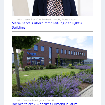
Bild: Messe Frankfurt Exhibition GmbH / Pietro Sutera
Marie Servais übernimmt Leitung der Light +
Building
Bild: Doepke Schaltgeräte GmbH
Doepke feiert 70-jähriges Firmenjubiläum