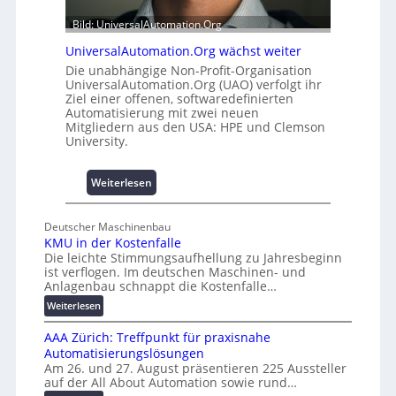
b
0
a
u
Bild: UniversalAutomation.Org
u
n
UniversalAutomation.Org wächst weiter
h
d
e
4
Die unabhängige Non-Profit-Organisation
UniversalAutomation.Org (UAO) verfolgt ihr
m
0
Ziel einer offenen, softwaredefinierten
m
A
Automatisierung mit zwei neuen
n
Mitgliedern aus den USA: HPE und Clemson
i
University.
s
s
:
Weiterlesen
e
U
s
n
c
Deutscher Maschinenbau
i
h
KMU in der Kostenfalle
v
a
Die leichte Stimmungsaufhellung zu Jahresbeginn
e
f
ist verflogen. Im deutschen Maschinen- und
r
Anlagenbau schnappt die Kostenfalle…
f
s
e
:
Weiterlesen
a
n
K
l
AAA Zürich: Treffpunkt für praxisnahe
M
A
Automatisierungslösungen
U
u
Am 26. und 27. August präsentieren 225 Aussteller
i
auf der All About Automation sowie rund…
t
n