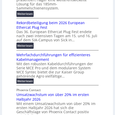
a
T
F
Lösung für das 185mm-
-
r
o
Sammelschienensystem.
X
a
r
:
Weiterlesen
2
n
s
W
0
s
c
Rekordbeteiligung beim 2026 European
e
2
p
h
Ethercat Plug Fest
i
7
a
u
Das 36. European Ethercat Plug Fest endete
t
w
r
n
nach zwei intensiven Tagen am 15. und 16. Juli
e
i
e
g
auf dem SIA-Campus von Sick in…
r
r
n
s
:
Weiterlesen
e
d
z
f
R
n
z
ö
Mehrfachdurchführungen für effizienteres
e
t
u
r
Kabelmanagement
k
w
m
d
Mit den robusten Kabeldurchführungen der
o
i
E
e
Serie MCE Pro und dem modularen System
r
c
n
r
MCE Syntec bietet die zur Kaiser Group
d
k
e
gehörende Agro vielfältige…
u
b
e
r
n
:
Weiterlesen
e
l
g
M
g
t
t
e
y
b
Phoenix Contact
e
h
e
H
Umsatzwachstum von über 20% im ersten
r
r
i
N
u
Halbjahr 2026
f
a
l
H
b
a
Mit einem Umsatzwachstum von über 20% im
u
i
-
c
f
ersten Halbjahr 2026 hat sich die
c
h
g
S
Geschäftslage von Phoenix Contact positiv
ü
h
d
u