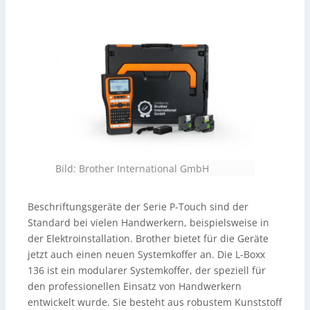
verfügbar und kompatibel mit
PTE 560BT
,
PTE 310BT
sowie den Vorgängern
PTE 55W
,
PTE 100
und
PTH500
.
Bild: Brother International GmbH
Beschriftungsgeräte der Serie P-Touch sind der
Standard bei vielen Handwerkern, beispielsweise in
der Elektroinstallation. Brother bietet für die Geräte
jetzt auch einen neuen Systemkoffer an. Die L-Boxx
136 ist ein modularer Systemkoffer, der speziell für
den professionellen Einsatz von Handwerkern
entwickelt wurde. Sie besteht aus robustem Kunststoff