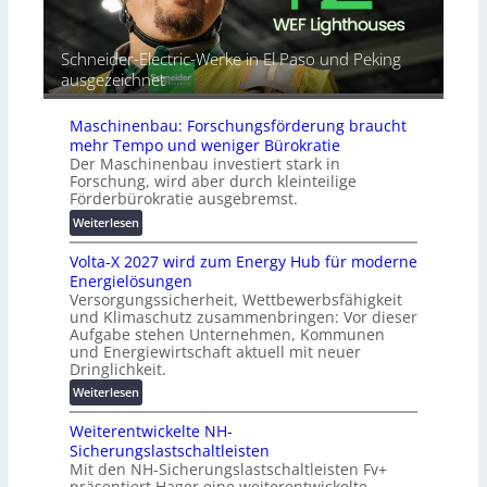
e
l
o
t
r
m
G
e
a
Schneider-Electric-Werke in El Paso und Peking
e
i
t
ausgezeichnet
r
h
i
ä
e
s
t
Maschinenbau: Forschungsförderung braucht
i
e
mehr Tempo und weniger Bürokratie
e
s
Der Maschinenbau investiert stark in
r
c
Forschung, wird aber durch kleinteilige
u
h
Förderbürokratie ausgebremst.
n
u
:
Weiterlesen
g
t
M
s
z
Volta-X 2027 wird zum Energy Hub für moderne
a
l
u
Energielösungen
s
ö
n
Versorgungssicherheit, Wettbewerbsfähigkeit
c
s
d
und Klimaschutz zusammenbringen: Vor dieser
h
u
Aufgabe stehen Unternehmen, Kommunen
d
i
n
und Energiewirtschaft aktuell mit neuer
i
n
g
Dringlichkeit.
g
e
e
:
i
Weiterlesen
n
n
V
t
b
Weiterentwickelte NH-
o
a
a
Sicherungslastschaltleisten
l
l
u
Mit den NH-Sicherungslastschaltleisten Fv+
t
e
:
präsentiert Hager eine weiterentwickelte