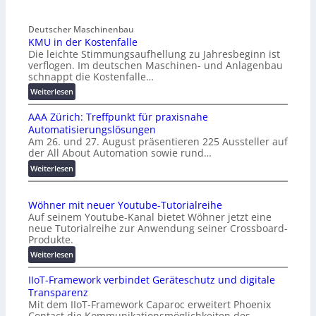
Deutscher Maschinenbau
KMU in der Kostenfalle
Die leichte Stimmungsaufhellung zu Jahresbeginn ist
verflogen. Im deutschen Maschinen- und Anlagenbau
schnappt die Kostenfalle…
:
Weiterlesen
K
AAA Zürich: Treffpunkt für praxisnahe
M
Automatisierungslösungen
U
Am 26. und 27. August präsentieren 225 Aussteller auf
i
der All About Automation sowie rund…
n
d
:
Weiterlesen
e
A
r
A
Wöhner mit neuer Youtube-Tutorialreihe
K
A
Auf seinem Youtube-Kanal bietet Wöhner jetzt eine
o
Z
neue Tutorialreihe zur Anwendung seiner Crossboard-
s
ü
Produkte.
t
r
:
Weiterlesen
e
i
W
n
c
IIoT-Framework verbindet Geräteschutz und digitale
ö
f
h
Transparenz
h
a
:
Mit dem IIoT-Framework Caparoc erweitert Phoenix
n
l
T
Contact die Kommunikationsmöglichkeiten des