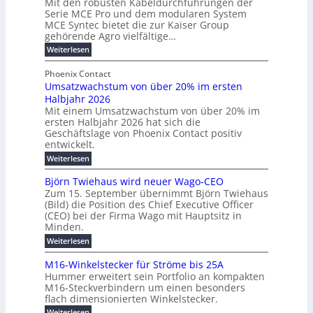
Mit den robusten Kabeldurchführungen der
o
i
E
e
Serie MCE Pro und dem modularen System
r
c
n
r
MCE Syntec bietet die zur Kaiser Group
d
k
e
gehörende Agro vielfältige…
u
b
e
r
n
:
Weiterlesen
e
l
g
M
g
t
t
e
y
b
Phoenix Contact
e
h
e
H
Umsatzwachstum von über 20% im ersten
r
r
i
N
u
Halbjahr 2026
f
a
l
H
b
a
Mit einem Umsatzwachstum von über 20% im
u
i
-
c
f
ersten Halbjahr 2026 hat sich die
c
h
g
S
Geschäftslage von Phoenix Contact positiv
ü
h
d
u
i
entwickelt.
r
u
t
n
c
r
m
:
Weiterlesen
m
g
c
h
U
o
e
h
m
b
e
Björn Twiehaus wird neuer Wago-CEO
d
f
h
s
e
Zum 15. September übernimmt Björn Twiehaus
r
e
ü
a
r
(Bild) die Position des Chief Executive Officer
i
u
h
t
r
T
(CEO) bei der Firma Wago mit Hauptsitz in
r
z
m
n
n
e
u
Minden.
w
2
g
e
n
a
m
:
Weiterlesen
0
s
g
E
c
p
B
2
e
l
h
n
j
o
M16-Winkelstecker für Ströme bis 25A
n
s
6
a
ö
e
f
u
t
Hummer erweitert sein Portfolio an kompakten
E
r
s
r
ü
u
M16-Steckverbindern um einen besonders
n
n
u
t
r
m
g
flach dimensionierten Winkelstecker.
T
d
e
v
r
s
i
w
:
w
Weiterlesen
ff