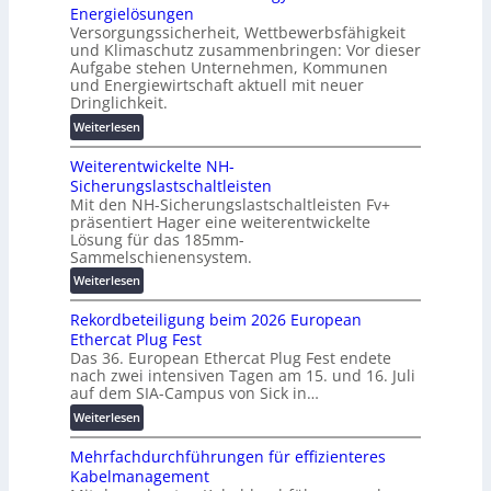
u
Energielösungen
s
ö
n
Versorgungssicherheit, Wettbewerbsfähigkeit
c
s
d
und Klimaschutz zusammenbringen: Vor dieser
h
u
Aufgabe stehen Unternehmen, Kommunen
d
i
n
und Energiewirtschaft aktuell mit neuer
i
n
g
Dringlichkeit.
g
e
e
:
i
Weiterlesen
n
n
V
t
b
Weiterentwickelte NH-
o
a
a
Sicherungslastschaltleisten
l
l
u
Mit den NH-Sicherungslastschaltleisten Fv+
t
e
:
präsentiert Hager eine weiterentwickelte
a
T
F
Lösung für das 185mm-
-
r
o
Sammelschienensystem.
X
a
r
:
Weiterlesen
2
n
s
W
0
s
c
Rekordbeteiligung beim 2026 European
e
2
p
h
Ethercat Plug Fest
i
7
a
u
Das 36. European Ethercat Plug Fest endete
t
w
r
n
nach zwei intensiven Tagen am 15. und 16. Juli
e
i
e
g
auf dem SIA-Campus von Sick in…
r
r
n
s
:
Weiterlesen
e
d
z
f
R
n
z
ö
Mehrfachdurchführungen für effizienteres
e
t
u
r
Kabelmanagement
k
w
m
d