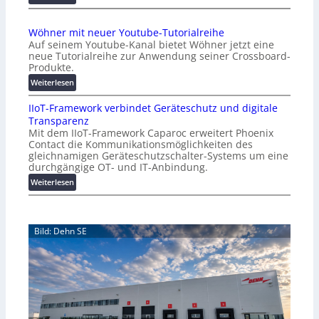
e
A
r
A
Wöhner mit neuer Youtube-Tutorialreihe
K
A
Auf seinem Youtube-Kanal bietet Wöhner jetzt eine
o
Z
neue Tutorialreihe zur Anwendung seiner Crossboard-
s
ü
Produkte.
t
r
:
Weiterlesen
e
i
W
n
c
IIoT-Framework verbindet Geräteschutz und digitale
ö
f
h
Transparenz
h
a
:
Mit dem IIoT-Framework Caparoc erweitert Phoenix
n
l
T
Contact die Kommunikationsmöglichkeiten des
e
l
r
gleichnamigen Geräteschutzschalter-Systems um eine
r
e
e
durchgängige OT- und IT-Anbindung.
m
f
:
Weiterlesen
i
f
I
t
p
I
n
u
o
e
n
Bild: Dehn SE
T
u
k
-
e
t
F
r
f
r
Y
ü
a
o
r
m
u
p
e
t
r