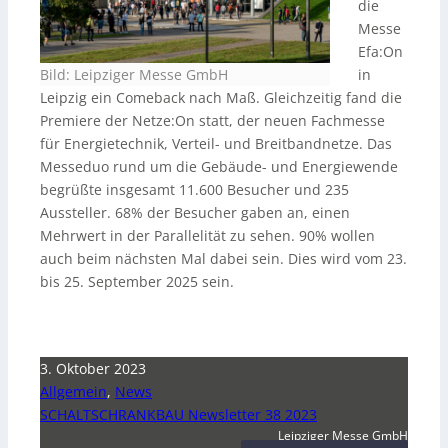
die
Messe
Efa:On
Bild: Leipziger Messe GmbH
in
Leipzig ein Comeback nach Maß. Gleichzeitig fand die
Premiere der Netze:On statt, der neuen Fachmesse
für Energietechnik, Verteil- und Breitbandnetze. Das
Messeduo rund um die Gebäude- und Energiewende
begrüßte insgesamt 11.600 Besucher und 235
Aussteller. 68% der Besucher gaben an, einen
Mehrwert in der Parallelität zu sehen. 90% wollen
auch beim nächsten Mal dabei sein. Dies wird vom 23.
bis 25. September 2025 sein.
3. Oktober 2023
Allgemein
,
News
SCHALTSCHRANKBAU Newsletter 38 2023
Leipziger Messe GmbH