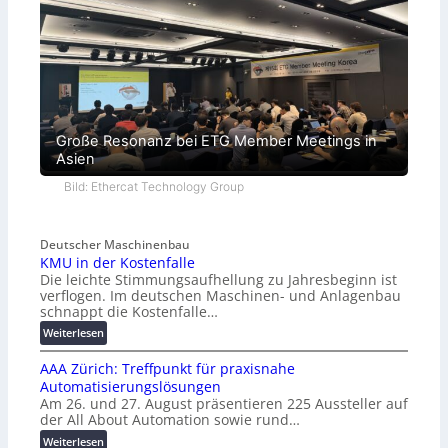
Große Resonanz bei ETG Member Meetings in
Asien
Bild: Ethercat Technology Group
Deutscher Maschinenbau
KMU in der Kostenfalle
Die leichte Stimmungsaufhellung zu Jahresbeginn ist
verflogen. Im deutschen Maschinen- und Anlagenbau
schnappt die Kostenfalle…
:
Weiterlesen
K
AAA Zürich: Treffpunkt für praxisnahe
M
Automatisierungslösungen
U
Am 26. und 27. August präsentieren 225 Aussteller auf
i
der All About Automation sowie rund…
n
d
:
Weiterlesen