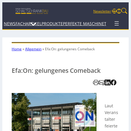
LinkedIn
YouTu
Newsletter
NEWS
FACHARTIKEL
PRODUKTE
PERFEKTE MASCHINE
TERMINE
WEB
Home
»
Allgemein
»
Efa:On: gelungenes Comeback
Efa:On: gelungenes Comeback
Laut
Verans
talter
feierte