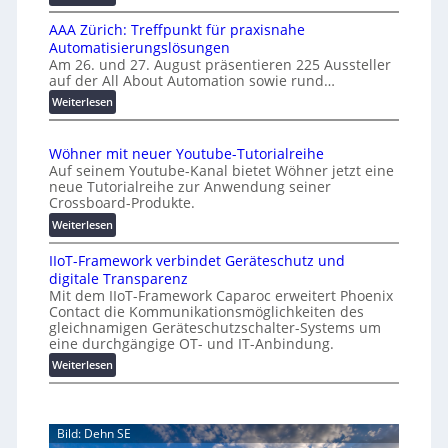
e
a
K
n
l
AAA Zürich: Treffpunkt für praxisnahe
M
A
Automatisierungslösungen
U
u
Am 26. und 27. August präsentieren 225 Aussteller
i
auf der All About Automation sowie rund…
t
n
o
d
:
Weiterlesen
e
A
m
r
A
a
Wöhner mit neuer Youtube-Tutorialreihe
K
A
t
Auf seinem Youtube-Kanal bietet Wöhner jetzt eine
o
Z
i
neue Tutorialreihe zur Anwendung seiner
s
ü
o
Crossboard-Produkte.
t
r
n
:
Weiterlesen
e
i
.
W
n
c
O
IIoT-Framework verbindet Geräteschutz und
ö
f
h
r
digitale Transparenz
h
a
:
g
Mit dem IIoT-Framework Caparoc erweitert Phoenix
n
l
T
w
Contact die Kommunikationsmöglichkeiten des
e
l
r
gleichnamigen Geräteschutzschalter-Systems um
ä
r
e
e
eine durchgängige OT- und IT-Anbindung.
c
m
f
:
Weiterlesen
h
i
f
I
s
t
p
I
n
t
u
o
e
w
n
Bild: Dehn SE
T
u
e
k