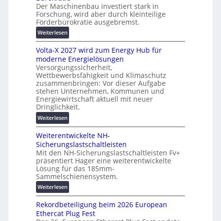
s
Der Maschinenbau investiert stark in
r
c
Forschung, wird aber durch kleinteilige
u
Förderbürokratie ausgebremst.
h
n
u
:
Weiterlesen
g
t
M
s
z
Volta-X 2027 wird zum Energy Hub für
a
l
u
moderne Energielösungen
s
ö
n
Versorgungssicherheit,
c
s
Wettbewerbsfähigkeit und Klimaschutz
d
h
u
zusammenbringen: Vor dieser Aufgabe
d
i
n
stehen Unternehmen, Kommunen und
i
n
g
Energiewirtschaft aktuell mit neuer
g
e
e
Dringlichkeit.
i
n
n
:
Weiterlesen
t
b
V
a
a
Weiterentwickelte NH-
o
l
u
Sicherungslastschaltleisten
l
e
:
Mit den NH-Sicherungslastschaltleisten Fv+
t
T
F
präsentiert Hager eine weiterentwickelte
a
r
o
Lösung für das 185mm-
-
a
r
Sammelschienensystem.
X
n
s
:
Weiterlesen
2
s
c
W
0
p
h
Rekordbeteiligung beim 2026 European
e
2
a
u
Ethercat Plug Fest
i
7
r
n