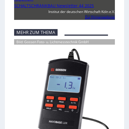
SCHALTSCHRANKBAU Newsletter 44 2025
Institut der deutschen Wirtschaft Köln e.V.
Zur Firmenwebsite
MEHR ZUM THEMA
Bild: Gossen Foto- u. Lichtmesstechnik GmbH