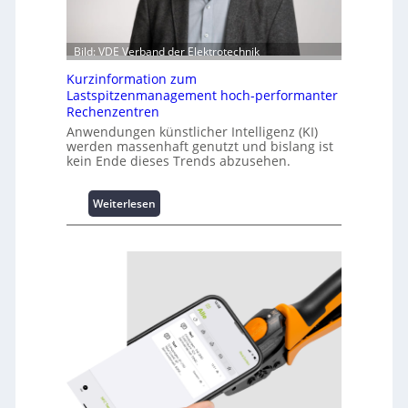
Bild: VDE Verband der Elektrotechnik
Kurzinformation zum
Lastspitzenmanagement hoch-performanter
Rechenzentren
Anwendungen künstlicher Intelligenz (KI)
werden massenhaft genutzt und bislang ist
kein Ende dieses Trends abzusehen.
:
Weiterlesen
K
u
r
z
i
n
f
o
r
m
a