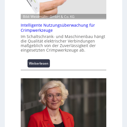
t
i
o
Bild: Weidmüller GmbH & Co. KG
n
z
Intelligente Nutzungsüberwachung für
u
Crimpwerkzeuge
m
Im Schaltschrank- und Maschinenbau hängt
L
die Qualität elektrischer Verbindungen
a
maßgeblich von der Zuverlässigkeit der
s
eingesetzten Crimpwerkzeuge ab.
t
s
:
Weiterlesen
p
I
i
n
t
t
z
e
e
l
n
l
m
i
a
g
n
e
a
n
g
t
e