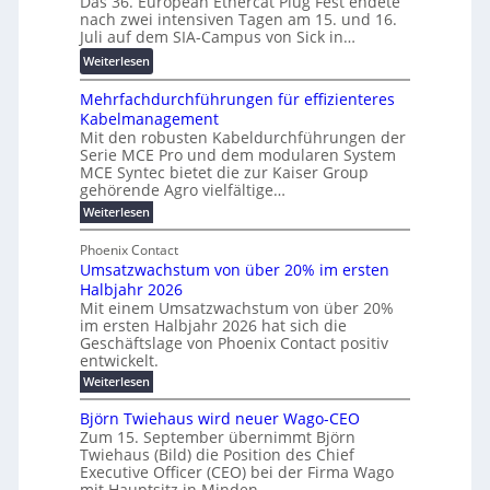
Das 36. European Ethercat Plug Fest endete
t
w
e
g
nach zwei intensiven Tagen am 15. und 16.
e
i
n
s
Juli auf dem SIA-Campus von Sick in…
r
r
z
f
:
Weiterlesen
e
d
ö
R
n
z
r
Mehrfachdurchführungen für effizienteres
e
t
u
d
Kabelmanagement
k
w
m
e
Mit den robusten Kabeldurchführungen der
o
i
E
r
Serie MCE Pro und dem modularen System
r
c
n
MCE Syntec bietet die zur Kaiser Group
u
d
k
e
gehörende Agro vielfältige…
n
b
e
r
:
g
Weiterlesen
e
l
g
M
b
t
t
e
y
Phoenix Contact
r
e
h
e
H
Umsatzwachstum von über 20% im ersten
a
r
i
N
u
Halbjahr 2026
f
u
l
H
b
a
Mit einem Umsatzwachstum von über 20%
c
i
-
c
f
im ersten Halbjahr 2026 hat sich die
h
h
g
S
Geschäftslage von Phoenix Contact positiv
ü
d
t
u
i
entwickelt.
r
u
m
n
c
r
m
:
Weiterlesen
e
g
c
h
U
o
h
h
m
b
e
Björn Twiehaus wird neuer Wago-CEO
d
f
s
r
e
Zum 15. September übernimmt Björn
r
e
ü
a
T
Twiehaus (Bild) die Position des Chief
i
u
h
t
r
e
Executive Officer (CEO) bei der Firma Wago
r
z
m
n
n
u
m
mit Hauptsitz in Minden.
w