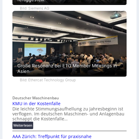
Bild: Siemens AG
Große Resonanz bei ETG Member Meetings in
Asien
Bild: Ethercat Technology Group
Deutscher Maschinenbau
KMU in der Kostenfalle
Die leichte Stimmungsaufhellung zu Jahresbeginn ist
verflogen. Im deutschen Maschinen- und Anlagenbau
schnappt die Kostenfalle…
:
Weiterlesen
K
AAA Zürich: Treffpunkt für praxisnahe
M