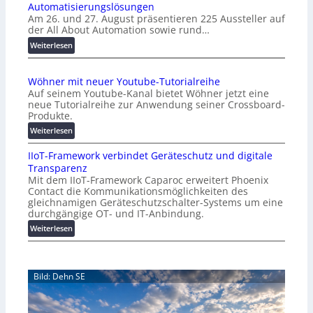
Automatisierungslösungen
U
Am 26. und 27. August präsentieren 225 Aussteller auf
i
der All About Automation sowie rund…
n
d
:
Weiterlesen
e
A
r
A
Wöhner mit neuer Youtube-Tutorialreihe
K
A
Auf seinem Youtube-Kanal bietet Wöhner jetzt eine
o
Z
neue Tutorialreihe zur Anwendung seiner Crossboard-
s
ü
Produkte.
t
r
:
Weiterlesen
e
i
W
n
c
IIoT-Framework verbindet Geräteschutz und digitale
ö
f
h
Transparenz
h
a
:
Mit dem IIoT-Framework Caparoc erweitert Phoenix
n
l
T
Contact die Kommunikationsmöglichkeiten des
e
l
r
gleichnamigen Geräteschutzschalter-Systems um eine
r
e
e
durchgängige OT- und IT-Anbindung.
m
f
:
Weiterlesen
i
f
I
t
p
I
n
u
o
e
n
Bild: Dehn SE
T
u
k
-
e
t
F
r
f