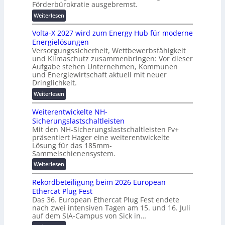
h
Förderbürokratie ausgebremst.
n
u
:
Weiterlesen
g
t
M
s
z
Volta-X 2027 wird zum Energy Hub für moderne
a
l
u
Energielösungen
s
ö
n
Versorgungssicherheit, Wettbewerbsfähigkeit
c
s
d
und Klimaschutz zusammenbringen: Vor dieser
h
u
Aufgabe stehen Unternehmen, Kommunen
d
i
n
und Energiewirtschaft aktuell mit neuer
i
n
g
Dringlichkeit.
g
e
e
:
i
Weiterlesen
n
n
V
t
b
Weiterentwickelte NH-
o
a
a
Sicherungslastschaltleisten
l
l
u
Mit den NH-Sicherungslastschaltleisten Fv+
t
e
:
präsentiert Hager eine weiterentwickelte
a
T
F
Lösung für das 185mm-
-
r
o
Sammelschienensystem.
X
a
r
:
Weiterlesen
2
n
s
W
0
s
c
Rekordbeteiligung beim 2026 European
e
2
p
h
Ethercat Plug Fest
i
7
a
u
Das 36. European Ethercat Plug Fest endete
t
w
r
n
nach zwei intensiven Tagen am 15. und 16. Juli
e
i
e
g
auf dem SIA-Campus von Sick in…
r
r
n
s