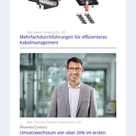
Bild: Kaiser GmbH & Co. KG
Mehrfachdurchführungen für effizienteres
Kabelmanagement
Bild: Phoenix Contact GmbH & Co. KG
Phoenix Contact
Umsatzwachstum von über 20% im ersten