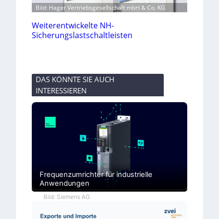
Bild: Hager Vertriebsgesellschaft mbH & Co. KG
Weiterentwickelte NH-
Sicherungslastschaltleisten
DAS KÖNNTE SIE AUCH
INTERESSIEREN
Frequenzumrichter für industrielle
Anwendungen
Bild: Siemens AG