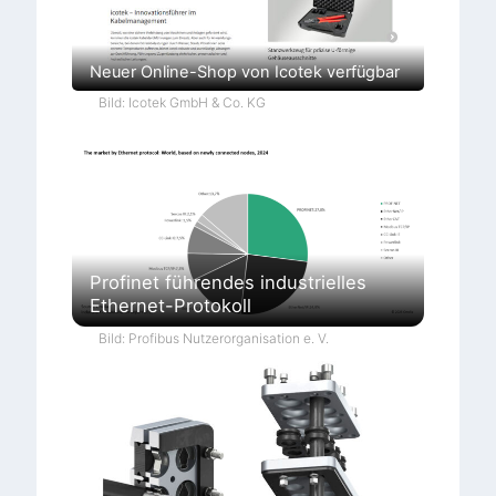
Neuer Online-Shop von Icotek verfügbar
Bild: Icotek GmbH & Co. KG
Profinet führendes industrielles
Ethernet-Protokoll
Bild: Profibus Nutzerorganisation e. V.