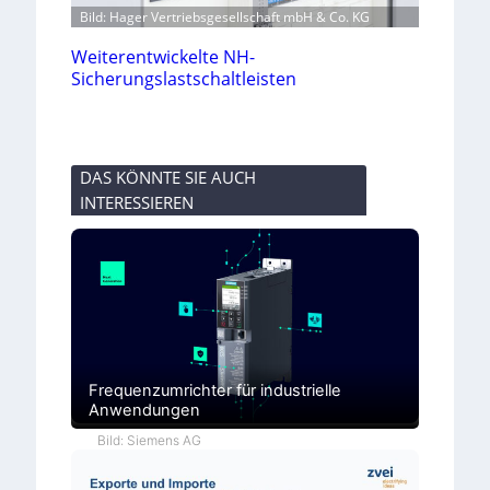
Bild: Hager Vertriebsgesellschaft mbH & Co. KG
Weiterentwickelte NH-
Sicherungslastschaltleisten
DAS KÖNNTE SIE AUCH
INTERESSIEREN
Frequenzumrichter für industrielle
Anwendungen
Bild: Siemens AG