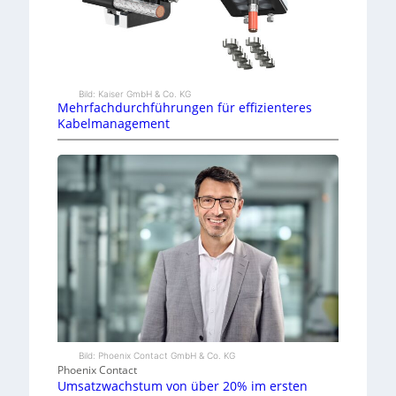
Bild: Kaiser GmbH & Co. KG
Mehrfachdurchführungen für effizienteres
Kabelmanagement
Bild: Phoenix Contact GmbH & Co. KG
Phoenix Contact
Umsatzwachstum von über 20% im ersten