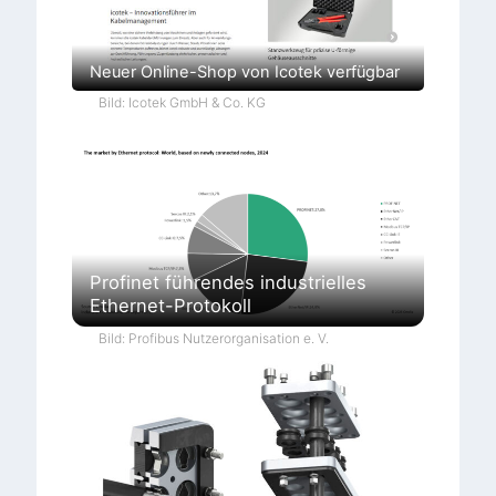
Neuer Online-Shop von Icotek verfügbar
Bild: Icotek GmbH & Co. KG
Profinet führendes industrielles
Ethernet-Protokoll
Bild: Profibus Nutzerorganisation e. V.