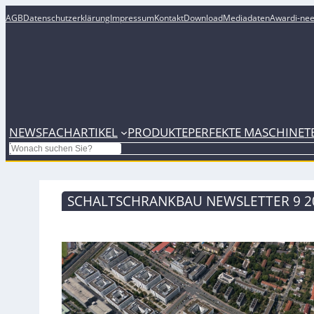
AGB
Datenschutzerklärung
Impressum
Kontakt
Download
Mediadaten
Award
i-ne
NEWS
FACHARTIKEL
PRODUKTE
PERFEKTE MASCHINE
T
Search
SCHALTSCHRANKBAU NEWSLETTER 9 2