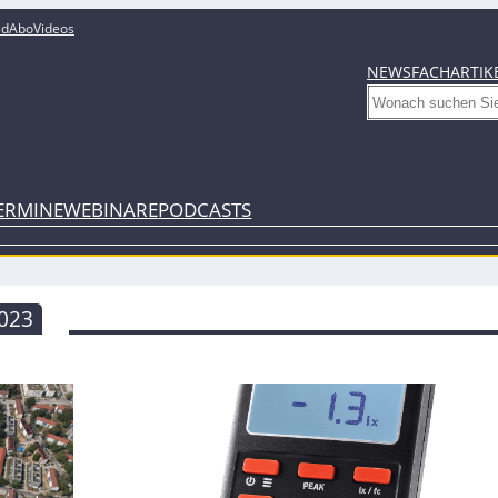
ed
Abo
Videos
NEWS
FACHARTIK
Search
ERMINE
WEBINARE
PODCASTS
023