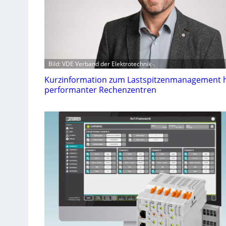
Bild: VDE Verband der Elektrotechnik
Kurzinformation zum Lastspitzenmanagement 
performanter Rechenzentren