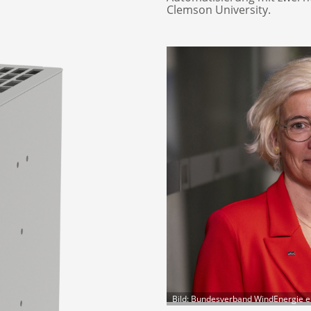
Clemson University.
Bild: Bundesverband WindEnergie e