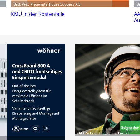
Bild: PwC PricewaterhouseCoopers AG
B
KMU in der Kostenfalle
AA
Au
Bild: Schneider Electric GmbH