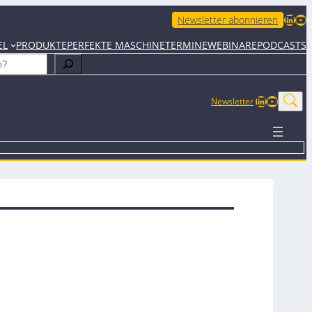
LinkedIn
YouTube
Newsletter abonnieren
EL
PRODUKTE
PERFEKTE MASCHINE
TERMINE
WEBINARE
PODCASTS
LinkedIn
YouTub
Newsletter