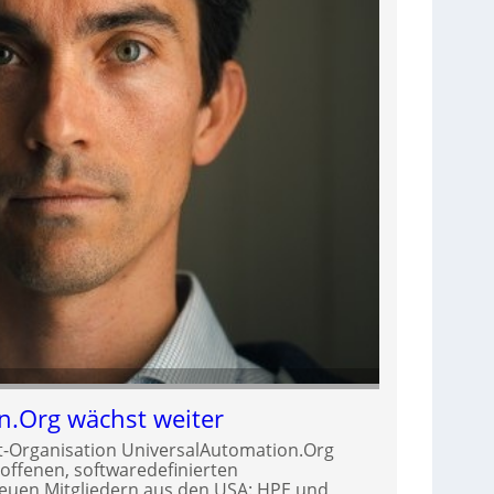
n.Org wächst weiter
t-Organisation UniversalAutomation.Org
r offenen, softwaredefinierten
neuen Mitgliedern aus den USA: HPE und