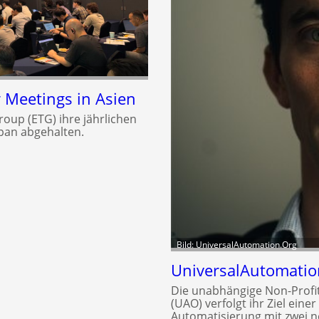
Meetings in Asien
roup (ETG) ihre jährlichen
pan abgehalten.
Bild: UniversalAutomation.Org
UniversalAutomatio
Die unabhängige Non-Profi
(UAO) verfolgt ihr Ziel eine
Automatisierung mit zwei 