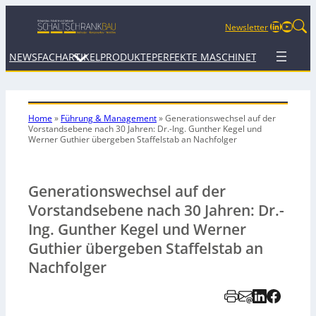
LinkedIn
YouTu
Newsletter
NEWS
FACHARTIKEL
PRODUKTE
PERFEKTE MASCHINE
TERMINE
WEB
Home
»
Führung & Management
»
Generationswechsel auf der
Vorstandsebene nach 30 Jahren: Dr.-Ing. Gunther Kegel und
Werner Guthier übergeben Staffelstab an Nachfolger
Generationswechsel auf der
Vorstandsebene nach 30 Jahren: Dr.-
Ing. Gunther Kegel und Werner
Guthier übergeben Staffelstab an
Nachfolger