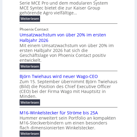
e
Serie MCE Pro und dem modularen System
r
c
n
r
MCE Syntec bietet die zur Kaiser Group
d
k
e
gehörende Agro vielfältige…
u
b
e
r
n
:
Weiterlesen
e
l
g
M
g
t
t
e
y
b
Phoenix Contact
e
h
e
H
Umsatzwachstum von über 20% im ersten
r
r
i
N
u
Halbjahr 2026
f
a
l
H
b
a
Mit einem Umsatzwachstum von über 20% im
u
i
-
c
f
ersten Halbjahr 2026 hat sich die
c
h
g
S
Geschäftslage von Phoenix Contact positiv
ü
h
d
u
i
entwickelt.
r
u
t
n
c
r
m
:
Weiterlesen
m
g
c
h
U
o
e
h
m
b
e
Björn Twiehaus wird neuer Wago-CEO
d
f
h
s
e
Zum 15. September übernimmt Björn Twiehaus
r
e
ü
a
r
(Bild) die Position des Chief Executive Officer
i
u
h
t
r
T
(CEO) bei der Firma Wago mit Hauptsitz in
r
z
m
n
n
e
u
Minden.
w
2
g
e
n
a
m
:
Weiterlesen
0
s
g
E
c
p
B
2
e
l
h
n
j
o
M16-Winkelstecker für Ströme bis 25A
n
s
6
a
ö
e
f
u
t
Hummer erweitert sein Portfolio an kompakten
E
r
s
r
ü
u
M16-Steckverbindern um einen besonders
n
n
u
t
r
m
g
flach dimensionierten Winkelstecker.
T
d
e
v
r
s
i
w
:
w
Weiterlesen
ff
o
o
c
i