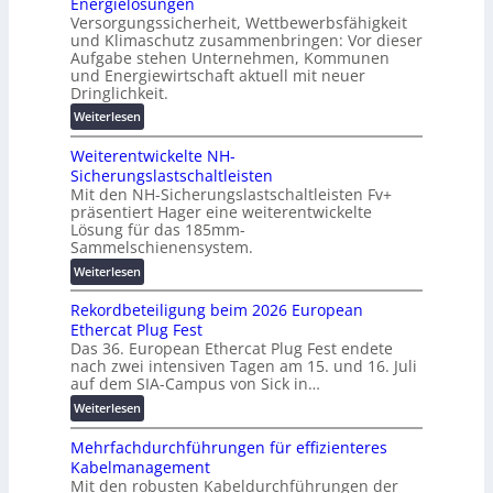
Energielösungen
s
ö
n
Versorgungssicherheit, Wettbewerbsfähigkeit
c
s
d
und Klimaschutz zusammenbringen: Vor dieser
h
u
Aufgabe stehen Unternehmen, Kommunen
d
i
n
und Energiewirtschaft aktuell mit neuer
i
n
g
Dringlichkeit.
g
e
e
:
i
Weiterlesen
n
n
V
t
b
Weiterentwickelte NH-
o
a
a
Sicherungslastschaltleisten
l
l
u
Mit den NH-Sicherungslastschaltleisten Fv+
t
e
:
präsentiert Hager eine weiterentwickelte
a
T
F
Lösung für das 185mm-
-
r
o
Sammelschienensystem.
X
a
r
:
Weiterlesen
2
n
s
W
0
s
c
Rekordbeteiligung beim 2026 European
e
2
p
h
Ethercat Plug Fest
i
7
a
u
Das 36. European Ethercat Plug Fest endete
t
w
r
n
nach zwei intensiven Tagen am 15. und 16. Juli
e
i
e
g
auf dem SIA-Campus von Sick in…
r
r
n
s
:
Weiterlesen
e
d
z
f
R
n
z
ö
Mehrfachdurchführungen für effizienteres
e
t
u
r
Kabelmanagement
k
w
m
d
Mit den robusten Kabeldurchführungen der
o
i
E