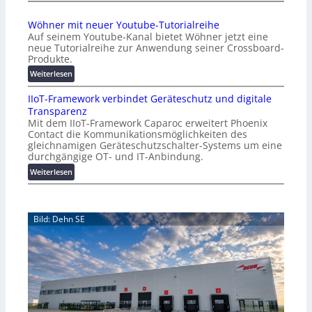
A
r
A
Wöhner mit neuer Youtube-Tutorialreihe
K
A
Auf seinem Youtube-Kanal bietet Wöhner jetzt eine
o
Z
neue Tutorialreihe zur Anwendung seiner Crossboard-
s
ü
Produkte.
t
r
:
Weiterlesen
e
i
W
n
c
IIoT-Framework verbindet Geräteschutz und digitale
ö
f
h
Transparenz
h
a
:
Mit dem IIoT-Framework Caparoc erweitert Phoenix
n
l
T
Contact die Kommunikationsmöglichkeiten des
e
l
r
gleichnamigen Geräteschutzschalter-Systems um eine
r
e
e
durchgängige OT- und IT-Anbindung.
m
f
:
Weiterlesen
i
f
I
t
p
I
n
u
o
e
n
Bild: Dehn SE
T
u
k
-
e
t
F
r
f
r
Y
ü
a
o
r
m
u
p
e
t
r
w
u