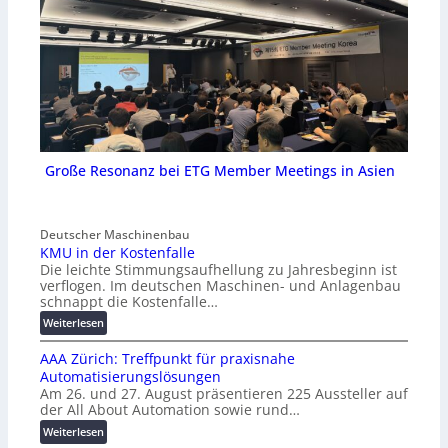
Große Resonanz bei ETG Member Meetings in Asien
Deutscher Maschinenbau
KMU in der Kostenfalle
Die leichte Stimmungsaufhellung zu Jahresbeginn ist
verflogen. Im deutschen Maschinen- und Anlagenbau
schnappt die Kostenfalle…
:
Weiterlesen
K
AAA Zürich: Treffpunkt für praxisnahe
M
Automatisierungslösungen
U
Am 26. und 27. August präsentieren 225 Aussteller auf
i
der All About Automation sowie rund…
n
d
:
Weiterlesen
e