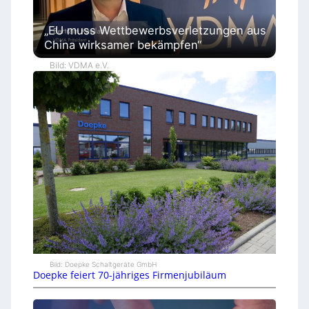
„EU muss Wettbewerbsverletzungen aus
China wirksamer bekämpfen“
Bild: VDMA e.V.
Bild: Doepke Schaltgeräte GmbH
Doepke feiert 70-jähriges Firmenjubiläum