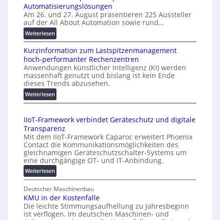
o
Automatisierungslösungen
w
ß
Am 26. und 27. August präsentieren 225 Aussteller
ä
e
auf der All About Automation sowie rund…
c
R
:
Weiterlesen
h
e
A
s
s
Kurzinformation zum Lastspitzenmanagement
A
t
o
hoch-performanter Rechenzentren
A
w
n
Anwendungen künstlicher Intelligenz (KI) werden
Z
e
massenhaft genutzt und bislang ist kein Ende
a
ü
i
dieses Trends abzusehen.
n
r
t
:
z
Weiterlesen
i
e
K
b
c
r
u
h
e
IIoT-Framework verbindet Geräteschutz und digitale
r
:
i
Transparenz
z
T
E
Mit dem IIoT-Framework Caparoc erweitert Phoenix
i
r
T
Contact die Kommunikationsmöglichkeiten des
n
e
G
gleichnamigen Geräteschutzschalter-Systems um
f
f
M
eine durchgängige OT- und IT-Anbindung.
o
f
e
:
Weiterlesen
r
p
m
I
m
u
b
I
Deutscher Maschinenbau
a
n
e
KMU in der Kostenfalle
o
t
k
Die leichte Stimmungsaufhellung zu Jahresbeginn
r
T
i
t
ist verflogen. Im deutschen Maschinen- und
-
M
o
f