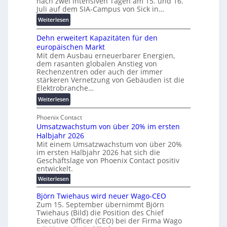
nach zwei intensiven Tagen am 15. und 16.
e
i
n
Juli auf dem SIA-Campus von Sick in…
n
r
r
z
t
:
Weiterlesen
e
d
r
R
n
z
e
Dehn erweitert Kapazitäten für den
e
t
u
n
europäischen Markt
k
w
m
Mit dem Ausbau erneuerbarer Energien,
o
i
E
dem rasanten globalen Anstieg von
r
c
n
Rechenzentren oder auch der immer
d
k
e
stärkeren Vernetzung von Gebäuden ist die
b
e
r
Elektrobranche…
e
l
g
:
Weiterlesen
t
t
y
D
e
e
H
e
Phoenix Contact
i
N
u
Umsatzwachstum von über 20% im ersten
h
l
H
b
Halbjahr 2026
n
i
-
f
Mit einem Umsatzwachstum von über 20%
e
g
S
ü
im ersten Halbjahr 2026 hat sich die
r
u
i
r
Geschäftslage von Phoenix Contact positiv
w
n
c
entwickelt.
m
e
g
h
o
:
Weiterlesen
i
b
e
U
d
t
m
e
r
Björn Twiehaus wird neuer Wago-CEO
e
e
s
i
u
Zum 15. September übernimmt Björn
r
a
r
m
Twiehaus (Bild) die Position des Chief
n
n
t
t
Executive Officer (CEO) bei der Firma Wago
2
g
z
e
K