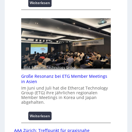
s
:
Weiterlesen
e
U
s
n
c
i
h
v
a
e
f
r
f
s
e
a
n
l
A
u
Bild: Ethercat Technology Group
t
o
Große Resonanz bei ETG Member Meetings
m
in Asien
a
Im Juni und Juli hat die Ethercat Technology
t
Group (ETG) ihre jährlichen regionalen
Member Meetings in Korea und Japan
i
abgehalten.
o
n
.
:
Weiterlesen
O
G
r
r
AAA Zürich: Treffpunkt für praxisnahe
g