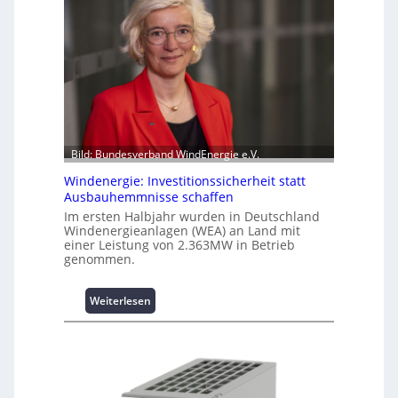
l
l
i
g
e
n
t
e
N
Bild: Bundesverband WindEnergie e.V.
u
Windenergie: Investitionssicherheit statt
t
Ausbauhemmnisse schaffen
z
Im ersten Halbjahr wurden in Deutschland
u
Windenergieanlagen (WEA) an Land mit
n
einer Leistung von 2.363MW in Betrieb
g
genommen.
s
ü
:
Weiterlesen
b
W
e
i
r
n
w
d
a
e
c