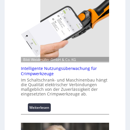
Bild: Weidmüller GmbH & Co. KG
Intelligente Nutzungsüberwachung für
Crimpwerkzeuge
Im Schaltschrank- und Maschinenbau hängt
die Qualität elektrischer Verbindungen
maßgeblich von der Zuverlässigkeit der
eingesetzten Crimpwerkzeuge ab.
:
Weiterlesen
I
n
t
e