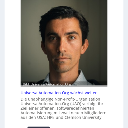
r
f
h
e
e
r
i
m
t
o
s
d
t
u
a
l
t
e
t
m
A
i
u
t
s
2
b
0
a
u
Bild: UniversalAutomation.Org
u
n
h
d
UniversalAutomation.Org wächst weiter
e
4
Die unabhängige Non-Profit-Organisation
m
0
UniversalAutomation.Org (UAO) verfolgt ihr
m
Ziel einer offenen, softwaredefinierten
A
n
Automatisierung mit zwei neuen Mitgliedern
aus den USA: HPE und Clemson University.
i
s