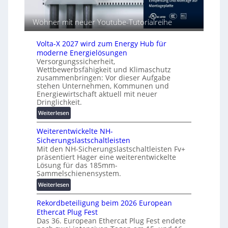
c
h
n
h
o
g
Wöhner mit neuer Youtube-Tutorialreihe
u
c
s
t
h
l
z
Volta-X 2027 wird zum Energy Hub für
-
ö
u
moderne Energielösungen
p
s
n
Versorgungssicherheit,
e
u
Wettbewerbsfähigkeit und Klimaschutz
d
r
n
zusammenbringen: Vor dieser Aufgabe
d
f
g
stehen Unternehmen, Kommunen und
i
o
e
Energiewirtschaft aktuell mit neuer
g
r
n
Dringlichkeit.
i
m
:
Weiterlesen
t
a
V
a
n
Weiterentwickelte NH-
o
l
t
Sicherungslastschaltleisten
l
e
e
Mit den NH-Sicherungslastschaltleisten Fv+
t
T
r
präsentiert Hager eine weiterentwickelte
a
r
R
Lösung für das 185mm-
-
a
e
Sammelschienensystem.
X
n
c
:
Weiterlesen
2
s
h
W
0
p
e
Rekordbeteiligung beim 2026 European
e
2
a
n
Ethercat Plug Fest
i
7
r
z
Das 36. European Ethercat Plug Fest endete
t
w
e
e