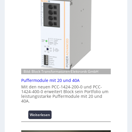
n
h
e
u
r
n
g
g
i
f
e
ü
:
r
I
C
n
r
v
i
e
m
s
p
t
w
Bild: Block Transformatoren-Elektronik GmbH
i
e
t
r
Puffermodule mit 20 und 40A
i
k
Mit den neuen PCC-1424-200-0 und PCC-
o
z
1424-400-0 erweitert Block sein Portfolio um
leistungsstarke Puffermodule mit 20 und
n
e
40A.
s
u
s
g
i
e
:
Weiterlesen
c
P
h
u
e
f