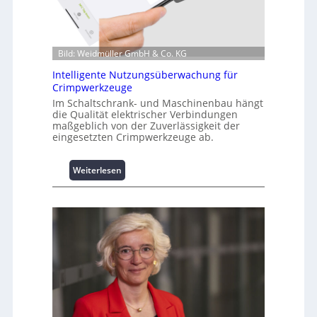
a
t
i
o
Bild: Weidmüller GmbH & Co. KG
n
z
Intelligente Nutzungsüberwachung für
u
Crimpwerkzeuge
m
Im Schaltschrank- und Maschinenbau hängt
L
die Qualität elektrischer Verbindungen
a
maßgeblich von der Zuverlässigkeit der
s
eingesetzten Crimpwerkzeuge ab.
t
s
:
Weiterlesen
p
I
i
n
t
t
z
e
e
l
n
l
m
i
a
g
n
e
a
n
g