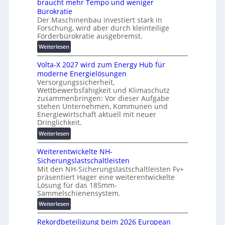
t
braucht mehr Tempo und weniger
i
e
Bürokratie
e
s
Der Maschinenbau investiert stark in
r
Forschung, wird aber durch kleinteilige
c
u
Förderbürokratie ausgebremst.
h
n
u
:
Weiterlesen
g
t
M
s
z
Volta-X 2027 wird zum Energy Hub für
a
l
u
moderne Energielösungen
s
ö
Versorgungssicherheit,
n
c
s
Wettbewerbsfähigkeit und Klimaschutz
d
h
u
zusammenbringen: Vor dieser Aufgabe
d
i
n
stehen Unternehmen, Kommunen und
i
n
g
Energiewirtschaft aktuell mit neuer
g
e
e
Dringlichkeit.
i
n
n
:
Weiterlesen
t
b
V
a
a
Weiterentwickelte NH-
o
l
u
Sicherungslastschaltleisten
l
e
:
Mit den NH-Sicherungslastschaltleisten Fv+
t
T
F
präsentiert Hager eine weiterentwickelte
a
r
o
Lösung für das 185mm-
-
a
r
Sammelschienensystem.
X
n
s
:
Weiterlesen
2
s
c
W
0
p
h
Rekordbeteiligung beim 2026 European
e
2