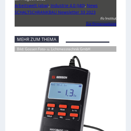
Arbeitswelt (abw)
,
Industrie 4.0 (I40)
,
News
SCHALTSCHRANKBAU Newsletter 33 2023
ifo Institut
Zur Firmenwebsite
MEHR ZUM THEMA
Bild: Gossen Foto- u. Lichtmesstechnik GmbH