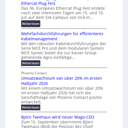
a
u
Ethercat Plug Fest
i
7
r
n
Das 36. European Ethercat Plug Fest endete
t
w
e
g
nach zwei intensiven Tagen am 15. und 16.
e
i
n
s
Juli auf dem SIA-Campus von Sick in…
r
r
z
f
:
Weiterlesen
e
d
ö
R
n
z
r
Mehrfachdurchführungen für effizienteres
e
t
u
d
Kabelmanagement
k
w
m
e
Mit den robusten Kabeldurchführungen der
o
i
E
r
Serie MCE Pro und dem modularen System
r
c
n
MCE Syntec bietet die zur Kaiser Group
u
d
k
e
gehörende Agro vielfältige…
n
b
e
r
:
g
Weiterlesen
e
l
g
M
b
t
t
e
y
Phoenix Contact
r
e
h
e
H
Umsatzwachstum von über 20% im ersten
a
r
i
N
u
Halbjahr 2026
f
u
l
H
b
a
Mit einem Umsatzwachstum von über 20%
c
i
-
c
f
im ersten Halbjahr 2026 hat sich die
h
h
g
S
Geschäftslage von Phoenix Contact positiv
ü
d
t
u
i
entwickelt.
r
u
m
n
c
r
m
:
Weiterlesen
e
g
c
h
U
o
h
h
m
b
e
Björn Twiehaus wird neuer Wago-CEO
d
f
s
r
e
Zum 15. September übernimmt Björn
r
e
ü
a
T
Twiehaus (Bild) die Position des Chief
i
u
h
t
r