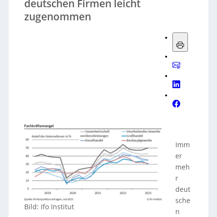
deutschen Firmen leicht
zugenommen
Imm
er
meh
r
deut
sche
Bild: Ifo Institut
n