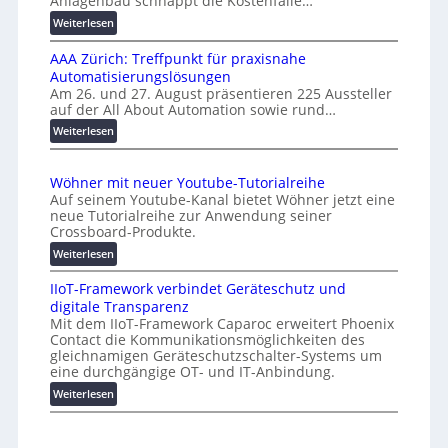
Anlagenbau schnappt die Kostenfalle…
f
s
e
:
Weiterlesen
a
n
K
l
AAA Zürich: Treffpunkt für praxisnahe
M
A
Automatisierungslösungen
U
u
Am 26. und 27. August präsentieren 225 Aussteller
i
auf der All About Automation sowie rund…
t
n
o
d
:
Weiterlesen
e
A
m
r
A
a
Wöhner mit neuer Youtube-Tutorialreihe
K
A
t
Auf seinem Youtube-Kanal bietet Wöhner jetzt eine
o
Z
i
neue Tutorialreihe zur Anwendung seiner
s
ü
o
Crossboard-Produkte.
t
r
n
:
Weiterlesen
e
i
.
W
n
c
O
IIoT-Framework verbindet Geräteschutz und
ö
f
h
r
digitale Transparenz
h
a
:
g
Mit dem IIoT-Framework Caparoc erweitert Phoenix
n
l
T
w
Contact die Kommunikationsmöglichkeiten des
e
l
r
gleichnamigen Geräteschutzschalter-Systems um
ä
r
e
e
eine durchgängige OT- und IT-Anbindung.
c
m
f
:
Weiterlesen
h
i
f
I
s
t
p
I
n
t
u
o