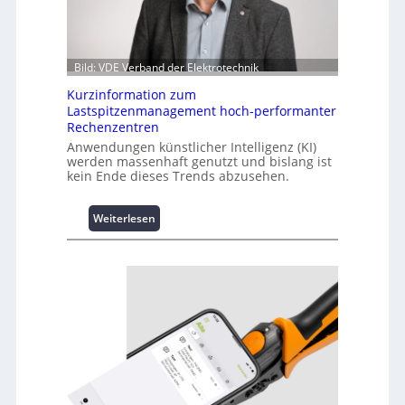
Bild: VDE Verband der Elektrotechnik
Kurzinformation zum
Lastspitzenmanagement hoch-performanter
Rechenzentren
Anwendungen künstlicher Intelligenz (KI)
werden massenhaft genutzt und bislang ist
kein Ende dieses Trends abzusehen.
:
Weiterlesen
K
u
r
z
i
n
f
o
r
m