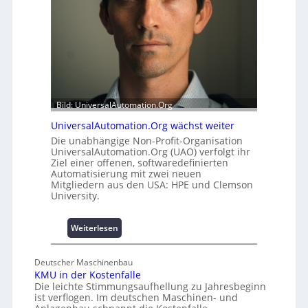
a
l
t
e
t
m
A
i
u
t
s
2
b
0
a
u
Bild: UniversalAutomation.Org
u
n
UniversalAutomation.Org wächst weiter
h
d
e
4
Die unabhängige Non-Profit-Organisation
UniversalAutomation.Org (UAO) verfolgt ihr
m
0
Ziel einer offenen, softwaredefinierten
m
A
Automatisierung mit zwei neuen
n
Mitgliedern aus den USA: HPE und Clemson
i
University.
s
s
:
Weiterlesen
e
U
s
n
c
Deutscher Maschinenbau
i
h
KMU in der Kostenfalle
v
a
Die leichte Stimmungsaufhellung zu Jahresbeginn
e
f
ist verflogen. Im deutschen Maschinen- und
r