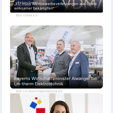
„EU muss Wettbewerbsverletzungen aus China
wirksamer bekämpfen“
Bild: VDMA e.V.
Bayerns Wirtschaftsminister Aiwanger bei
Lm-therm Elektrotechnik
Bild: Lm-therm Elektrotechnik AG