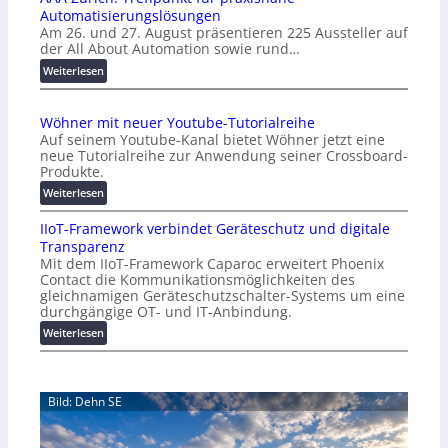
Automatisierungslösungen
U
Am 26. und 27. August präsentieren 225 Aussteller auf
i
der All About Automation sowie rund…
n
d
:
Weiterlesen
e
A
r
A
Wöhner mit neuer Youtube-Tutorialreihe
K
A
Auf seinem Youtube-Kanal bietet Wöhner jetzt eine
o
Z
neue Tutorialreihe zur Anwendung seiner Crossboard-
s
ü
Produkte.
t
r
:
Weiterlesen
e
i
W
n
c
IIoT-Framework verbindet Geräteschutz und digitale
ö
f
h
Transparenz
h
a
:
Mit dem IIoT-Framework Caparoc erweitert Phoenix
n
l
T
Contact die Kommunikationsmöglichkeiten des
e
l
r
gleichnamigen Geräteschutzschalter-Systems um eine
r
e
e
durchgängige OT- und IT-Anbindung.
m
f
:
Weiterlesen
i
f
I
t
p
I
n
u
o
e
n
Bild: Dehn SE
T
u
k
-
e
t
F
r
f