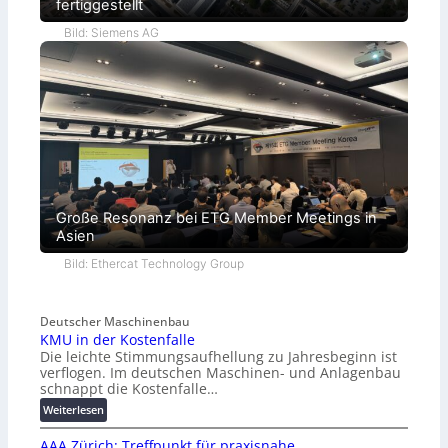
fertiggestellt
Bild: Siemens AG
Große Resonanz bei ETG Member Meetings in
Asien
Bild: Ethercat Technology Group
Deutscher Maschinenbau
KMU in der Kostenfalle
Die leichte Stimmungsaufhellung zu Jahresbeginn ist
verflogen. Im deutschen Maschinen- und Anlagenbau
schnappt die Kostenfalle…
:
Weiterlesen
K
AAA Zürich: Treffpunkt für praxisnahe
M