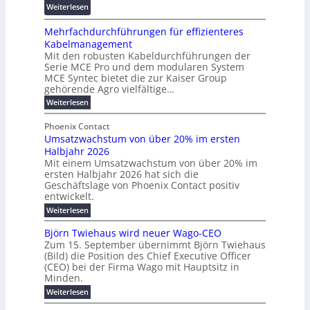
s
:
Weiterlesen
e
d
z
f
R
n
z
ö
Mehrfachdurchführungen für effizienteres
e
t
u
r
Kabelmanagement
k
w
m
d
Mit den robusten Kabeldurchführungen der
o
i
E
e
Serie MCE Pro und dem modularen System
r
c
n
r
MCE Syntec bietet die zur Kaiser Group
d
k
e
gehörende Agro vielfältige…
u
b
e
r
n
:
Weiterlesen
e
l
g
M
g
t
t
e
y
b
Phoenix Contact
e
h
e
H
Umsatzwachstum von über 20% im ersten
r
r
i
N
u
Halbjahr 2026
f
a
l
H
b
a
Mit einem Umsatzwachstum von über 20% im
u
i
-
c
f
ersten Halbjahr 2026 hat sich die
c
h
g
S
Geschäftslage von Phoenix Contact positiv
ü
h
d
u
i
entwickelt.
r
u
t
n
c
r
m
:
Weiterlesen
m
g
c
h
U
o
e
h
m
b
e
Björn Twiehaus wird neuer Wago-CEO
d
f
h
s
e
Zum 15. September übernimmt Björn Twiehaus
r
e
ü
a
r
(Bild) die Position des Chief Executive Officer
i
u
h
t
r
T
(CEO) bei der Firma Wago mit Hauptsitz in
r
z
m
n
n
e
u
Minden.
w
2
g
e
n
a
m
:
Weiterlesen
0
s
g
E
c
p
B
2
e
l
h
n