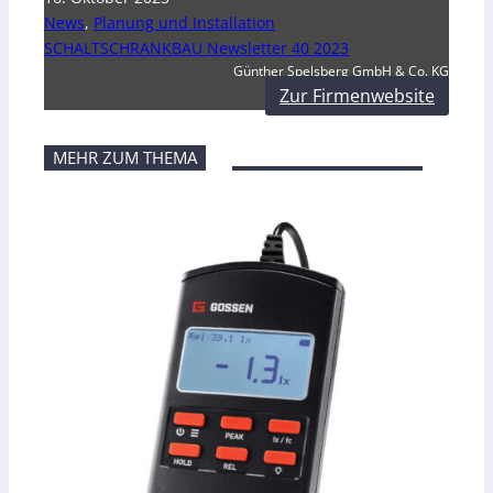
News
,
Planung und Installation
SCHALTSCHRANKBAU Newsletter 40 2023
Günther Spelsberg GmbH & Co. KG
Zur Firmenwebsite
MEHR ZUM THEMA