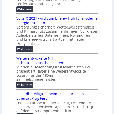
u
h
Förderbürokratie ausgebremst.
n
u
:
Weiterlesen
g
t
M
s
z
Volta-X 2027 wird zum Energy Hub für moderne
a
l
u
Energielösungen
s
ö
n
Versorgungssicherheit, Wettbewerbsfähigkeit
c
s
d
und Klimaschutz zusammenbringen: Vor dieser
h
u
Aufgabe stehen Unternehmen, Kommunen
d
i
n
und Energiewirtschaft aktuell mit neuer
i
n
g
Dringlichkeit.
g
e
e
:
i
Weiterlesen
n
n
V
t
b
Weiterentwickelte NH-
o
a
a
Sicherungslastschaltleisten
l
l
u
Mit den NH-Sicherungslastschaltleisten Fv+
t
e
:
präsentiert Hager eine weiterentwickelte
a
T
F
Lösung für das 185mm-
-
r
o
Sammelschienensystem.
X
a
r
:
Weiterlesen
2
n
s
W
0
s
c
Rekordbeteiligung beim 2026 European
e
2
p
h
Ethercat Plug Fest
i
7
a
u
Das 36. European Ethercat Plug Fest endete
t
w
r
n
nach zwei intensiven Tagen am 15. und 16. Juli
e
i
e
g
auf dem SIA-Campus von Sick in…
r
r
n