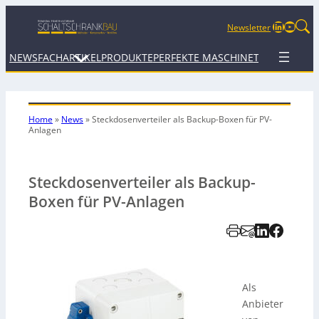
LinkedIn
YouTu
Newsletter
NEWS
FACHARTIKEL
PRODUKTE
PERFEKTE MASCHINE
TERMINE
WEB
Home
»
News
»
Steckdosenverteiler als Backup-Boxen für PV-
Anlagen
Steckdosenverteiler als Backup-
Boxen für PV-Anlagen
Als
Anbieter