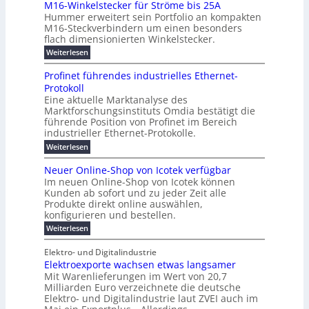
j
o
M16-Winkelstecker für Ströme bis 25A
n
s
6
a
ö
e
f
u
t
Hummer erweitert sein Portfolio an kompakten
E
r
s
r
ü
u
M16-Steckverbindern um einen besonders
n
n
u
t
r
m
g
flach dimensionierten Winkelstecker.
T
d
e
v
r
s
i
w
:
w
Weiterlesen
ff
o
o
c
i
e
M
i
n
e
e
p
h
1
z
l
ü
Profinet führendes industrielles Ethernet-
n
h
6
e
i
a
b
ö
Protokoll
a
i
-
e
e
a
l
u
s
Eine aktuelle Marktanalyse des
W
n
g
r
n
s
t
Marktforschungsinstituts Omdia bestätigt die
i
u
t
2
e
w
E
n
l
führende Position von Profinet im Bereich
e
0
n
i
r
k
r
%
t
industrieller Ethernet-Protokolle.
e
g
r
e
B
e
i
h
i
d
:
Weiterlesen
e
l
s
m
ü
n
P
e
s
s
K
n
e
r
e
r
t
Neuer Online-Shop von Icotek verfügbar
r
a
t
r
u
o
o
e
b
s
Im neuen Online-Shop von Icotek können
c
e
e
f
c
e
k
t
Kunden ab sofort und zu jeder Zeit alle
a
r
i
n
k
l
e
r
Produkte direkt online auswählen,
W
n
t
e
m
n
a
konfigurieren und bestellen.
a
e
r
a
H
P
g
t
f
t
n
:
a
Weiterlesen
l
o
f
ü
a
N
l
i
-
ü
u
r
g
e
b
e
Elektro- und Digitalindustrie
C
h
S
g
e
u
j
E
r
Elektroexporte wachsen etwas langsamer
t
m
e
a
F
O
e
r
Mit Warenlieferungen im Wert von 20,7
e
r
h
e
n
ö
n
O
r
Milliarden Euro verzeichnete die deutsche
d
s
m
t
n
2
Elektro- und Digitalindustrie laut ZVEI auch im
e
e
l
0
t