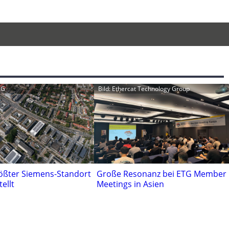
AG
Bild: Ethercat Technology Group
rößter Siemens-Standort
Große Resonanz bei ETG Member
tellt
Meetings in Asien