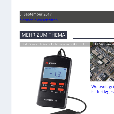
5. September 2017
Normen / Vorschriften
MEHR ZUM THEMA
Bild: Gossen Foto- u. Lichtmesstechnik GmbH
Bild: Siemens 
Weltweit g
ist fertigges