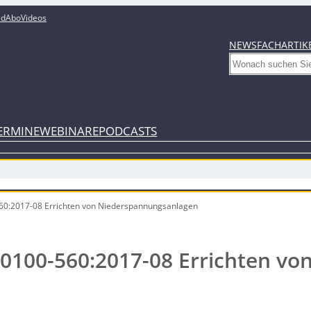
ed
Abo
Videos
NEWS
FACHARTIK
Search
ERMINE
WEBINARE
PODCASTS
60:2017-08 Errichten von Niederspannungsanlagen
 0100-560:2017-08 Errichten vo