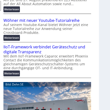
auf der All About Automation sowie rund…
n
d
:
Weiterlesen
e
A
r
A
Wöhner mit neuer Youtube-Tutorialreihe
K
A
Auf seinem Youtube-Kanal bietet Wöhner jetzt eine
o
Z
neue Tutorialreihe zur Anwendung seiner
s
ü
Crossboard-Produkte.
t
r
:
Weiterlesen
e
i
W
n
c
IIoT-Framework verbindet Geräteschutz und
ö
f
h
h
digitale Transparenz
a
:
n
Mit dem IIoT-Framework Caparoc erweitert Phoenix
l
T
Contact die Kommunikationsmöglichkeiten des
e
l
r
gleichnamigen Geräteschutzschalter-Systems um
r
e
e
eine durchgängige OT- und IT-Anbindung.
m
f
i
:
Weiterlesen
f
t
I
p
n
I
Bild: Dehn SE
u
e
o
n
u
T
k
e
-
t
r
F
f
Y
r
ü
o
a