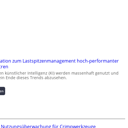
ation zum Lastspitzenmanagement hoch-performanter
tren
 künstlicher Intelligenz (KI) werden massenhaft genutzt und
kein Ende dieses Trends abzusehen.
:
sen
K
u
r
z
i
n
te Nutzungsüberwachung für Crimpwerkzeuge