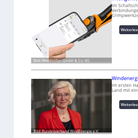
Im Schaltsch
Verbindungen
Crimpwerkze
Weiterle
Bild: Weidmüller GmbH & Co. KG
Windenergi
Im ersten H
Land mit ei
Weiterle
Bild: Bundesverband WindEnergie e.V.