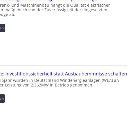
f
rank- und Maschinenbau hängt die Qualität elektrischer
o
 maßgeblich von der Zuverlässigkeit der eingesetzten
r
uge ab.
m
a
:
sen
t
I
i
n
o
t
n
e
z
l
u
l
m
i
L
g
a
e: Investitionssicherheit statt Ausbauhemmnisse schaffen
e
s
albjahr wurden in Deutschland Windenergieanlagen (WEA) an
n
t
ner Leistung von 2.363MW in Betrieb genommen.
t
s
e
p
:
sen
N
i
W
u
t
i
t
z
n
z
e
d
u
n
e
n
m