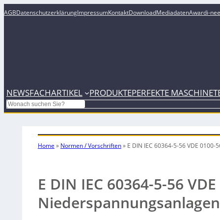
AGB
Datenschutzerklärung
Impressum
Kontakt
Download
Mediadaten
Award
i-ne
NEWS
FACHARTIKEL
PRODUKTE
PERFEKTE MASCHINE
T
Search
Home
»
Normen / Vorschriften
»
E DIN IEC 60364-5-56 VDE 0100-5
E DIN IEC 60364-5-56 VDE
Niederspannungsanlagen