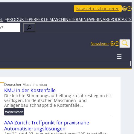
LinkedIn
YouTube
Newsletter abonnieren
EL
PRODUKTE
PERFEKTE MASCHINE
TERMINE
WEBINARE
PODCASTS
LinkedIn
YouTub
Newsletter
Deutscher Maschinenbau
KMU in der Kostenfalle
Die leichte Stimmungsaufhellung zu Jahresbeginn ist
verflogen. Im deutschen Maschinen- und
Anlagenbau schnappt die Kostenfalle…
n
:
Weiterlesen
K
AAA Zürich: Treffpunkt für praxisnahe
M
U
Automatisierungslösungen
i
Am 26. und 27. August präsentieren 225 Aussteller