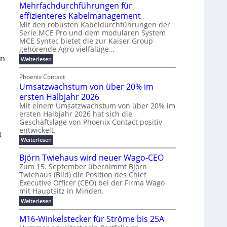
u
t
Mehrfachdurchführungen für
r
e
m
w
d
k
effizienteres Kabelmanagement
E
i
e
o
Mit den robusten Kabeldurchführungen der
n
c
r
Serie MCE Pro und dem modularen System
r
e
k
MCE Syntec bietet die zur Kaiser Group
u
d
gehörende Agro vielfältige…
r
e
n
b
en
g
l
:
g
Weiterlesen
e
M
y
t
b
t
e
Phoenix Contact
H
e
r
e
h
Umsatzwachstum von über 20% im
u
N
a
i
r
f
b
;
H
ersten Halbjahr 2026
u
l
a
f
-
c
Mit einem Umsatzwachstum von über 20% im
i
c
ersten Halbjahr 2026 hat sich die
ü
S
h
g
h
Geschäftslage von Phoenix Contact positiv
r
i
d
t
u
entwickelt.
u
m
c
m
n
t
r
:
Weiterlesen
o
h
e
g
c
U
d
e
h
b
h
m
Björn Twiehaus wird neuer Wago-CEO
f
e
r
r
e
s
ü
Zum 15. September übernimmt Björn
r
u
a
T
i
h
Twiehaus (Bild) die Position des Chief
t
n
n
e
m
r
Executive Officer (CEO) bei der Firma Wago
z
e
g
u
m
2
w
mit Hauptsitz in Minden.
n
E
s
p
a
0
:
g
Weiterlesen
c
n
l
o
2
B
e
h
e
a
u
6
j
n
M16-Winkelstecker für Ströme bis 25A
s
ö
f
r
s
n
E
t