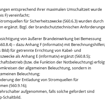
rgungen entsprechend ihrer maximalen Umschaltzeit wurde
s F) vereinfacht;
tromquellen für Sicherheitszwecke (560.6.3) wurden durch
 ergänzt. Bzgl. der brandschutztechnischen Anforderung
ksichtigung von äußerer Brandeinwirkung bei Bemessung
.8.4) – dazu Anhang F (informativ) mit Berechnungshilfen
s Bild) für getrennte Errichtung von Kabel- und
zwecke als Anhang E (informativ) ergänzt (560.8.5);
chaftsbetrieb (bzw. die Funktion der Notbeleuchtung) erfolg
romkreisen der allgemeinen Beleuchtung, sondern in
llgemeinen Beleuchtung;
derung der Entladung von Stromquellen für
men (560.9.16);
rschalter aufgenommen, falls solche gefordert sind
p-Schaltbild.