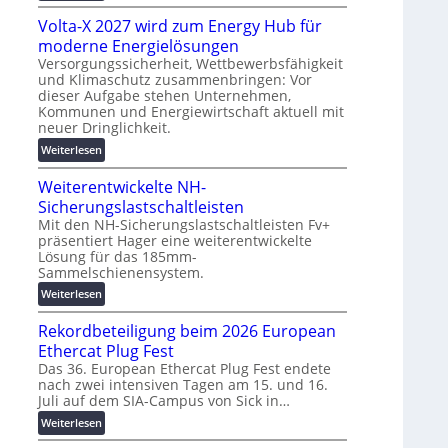
g
M
t
s
Volta-X 2027 wird zum Energy Hub für
a
z
l
s
moderne Energielösungen
u
ö
c
Versorgungssicherheit, Wettbewerbsfähigkeit
n
s
und Klimaschutz zusammenbringen: Vor
h
d
dieser Aufgabe stehen Unternehmen,
u
i
d
Kommunen und Energiewirtschaft aktuell mit
n
n
i
neuer Dringlichkeit.
g
e
g
:
e
Weiterlesen
n
i
V
n
b
t
Weiterentwickelte NH-
o
a
a
l
Sicherungslastschaltleisten
u
l
t
:
Mit den NH-Sicherungslastschaltleisten Fv+
e
präsentiert Hager eine weiterentwickelte
a
F
T
Lösung für das 185mm-
-
o
r
Sammelschienensystem.
X
r
a
2
:
Weiterlesen
s
n
0
W
c
s
Rekordbeteiligung beim 2026 European
2
e
h
p
7
i
Ethercat Plug Fest
u
a
w
t
n
Das 36. European Ethercat Plug Fest endete
r
i
nach zwei intensiven Tagen am 15. und 16.
e
g
e
Juli auf dem SIA-Campus von Sick in…
r
r
s
n
d
e
f
:
Weiterlesen
z
z
n
ö
R